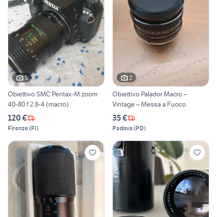
5
2
Obiettivo SMC Pentax-M zoom
Obiettivo Palador Macro –
40-80 f 2.8-4 (macro)
Vintage – Messa a Fuoco
120 €
35 €
Firenze
(
FI
)
Padova
(
PD
)