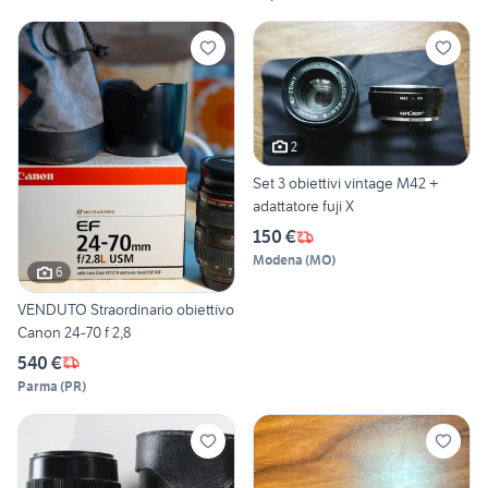
2
Set 3 obiettivi vintage M42 +
adattatore fuji X
150 €
Modena
(
MO
)
6
VENDUTO Straordinario obiettivo
Canon 24-70 f 2,8
540 €
Parma
(
PR
)