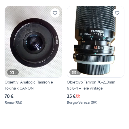
6
2
Obiettivi Analogici Tamron e
Obiettivo Tamron 70-210mm
Tokina x CANON
f/3.8-4 – Tele vintage
70 €
35 €
Roma
(
RM
)
Borgio Verezzi
(
SV
)