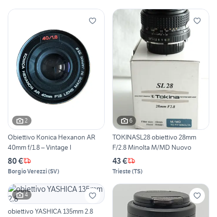
2
6
Obiettivo Konica Hexanon AR
TOKINASL28 obiettivo 28mm
40mm f/1.8 – Vintage l
F/2.8 Minolta M/MD Nuovo
80 €
43 €
Borgio Verezzi
(
SV
)
Trieste
(
TS
)
4
obiettivo YASHICA 135mm 2.8