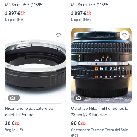
M 28mm f/5.6 (11695)
M 28mm f/5.6 (11695)
1.997 €
1.997 €
Napoli
(
NA
)
Napoli
(
NA
)
5
3
Nikon anello adattatore per
Obiettivo Nikon nikkor Series E
obiettivi Pentax
28mm f/2.8 Pancake
30 €
90 €
Veglie
(
LE
)
Castrocaro Terme e Terra del Sole
(
FC
)