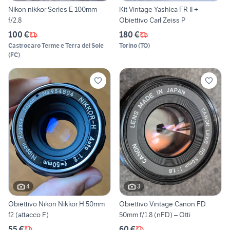
Nikon nikkor Series E 100mm
Kit Vintage Yashica FR II +
f/2.8
Obiettivo Carl Zeiss P
100 €
180 €
Castrocaro Terme e Terra del Sole
Torino
(
TO
)
(
FC
)
4
3
Obiettivo Nikon Nikkor H 50mm
Obiettivo Vintage Canon FD
f2 (attacco F)
50mm f/1.8 (nFD) – Otti
55 €
60 €