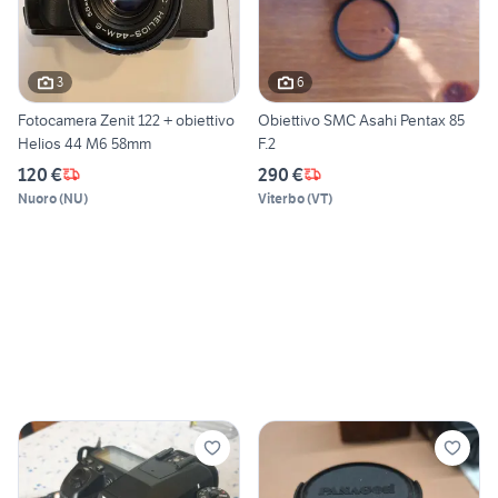
3
6
Fotocamera Zenit 122 + obiettivo
Obiettivo SMC Asahi Pentax 85
Helios 44 M6 58mm
F.2
120 €
290 €
Nuoro
(
NU
)
Viterbo
(
VT
)