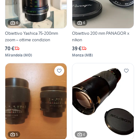
4
4
Obiettivo Yashica 75-200mm
Obiettivo 200 mm PANAGOR x
zoom – ottime condizion
nikon
70 €
39 €
Mirandola
(
MO
)
Monza
(
MB
)
5
4