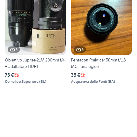
6
6
Obiettivo Jupiter-21M 200mm f/4
Pentacon Prakticar 50mm f/1.8
+ adattatore HURT
MC - analogico
75 €
35 €
Comelico Superiore
(
BL
)
Acquaviva delle Fonti
(
BA
)