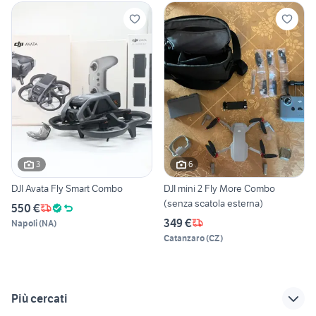
3
6
DJI Avata Fly Smart Combo
DJI mini 2 Fly More Combo
(senza scatola esterna)
550 €
349 €
Napoli
(
NA
)
Catanzaro
(
CZ
)
Più cercati