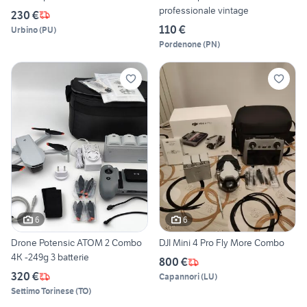
professionale vintage
230 €
110 €
Urbino
(
PU
)
Pordenone
(
PN
)
6
6
Drone Potensic ATOM 2 Combo
DJI Mini 4 Pro Fly More Combo
4K -249g 3 batterie
800 €
320 €
Capannori
(
LU
)
Settimo Torinese
(
TO
)