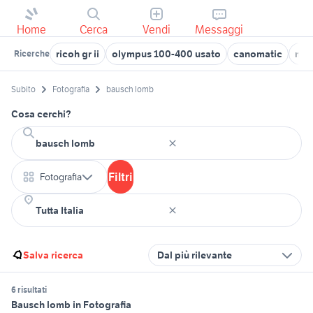
Home
Cerca
Vendi
Messaggi
ricoh gr ii
olympus 100-400 usato
canomatic
nik
Ricerche
Subito
Fotografia
bausch lomb
Cosa cerchi?
Filtri
Fotografia
Salva ricerca
Dal più rilevante
6 risultati
Bausch lomb in Fotografia