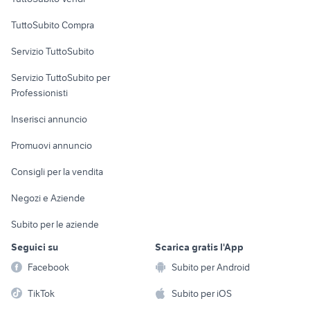
Uffici e Locali
TuttoSubito Compra
commerciali
Servizio TuttoSubito
elettronica
per la casa e la
sports e hobby
Servizio TuttoSubito per
persona
Informatica
Animali
Professionisti
Arredamento e
Console e
Accessori per
Casalinghi
Inserisci annuncio
Videogiochi
animali
Elettrodomestici
Promuovi annuncio
Audio/Video
Musica e Film
Giardino e Fai da te
Consigli per la vendita
Fotografia
Libri e Riviste
Abbigliamento e
Negozi e Aziende
Telefonia
Strumenti Musicali
Accessori
Subito per le aziende
Sports
Tutto per i bambini
Seguici su
Scarica gratis l'App
Biciclette
Facebook
Subito per Android
Collezionismo
TikTok
Subito per iOS