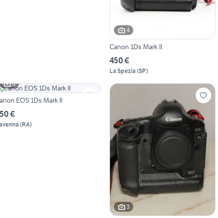
4
Canon 1Ds Mark II
450 €
La Spezia
(
SP
)
6
anon EOS 1Ds Mark II
50 €
avenna
(
RA
)
3