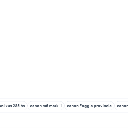
n ixus 285 hs
canon m6 mark ii
canon Foggia provincia
canon 