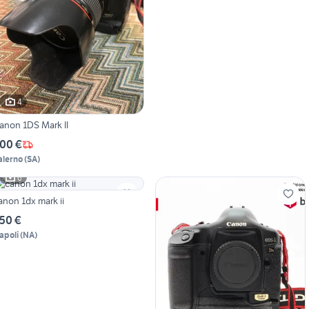
4
anon 1DS Mark II
00 €
alerno
(
SA
)
6
anon 1dx mark ii
50 €
apoli
(
NA
)