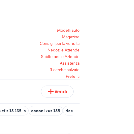
Modelli auto
Magazine
Consigli per la vendita
Negozi e Aziende
Subito per le Aziende
Assistenza
Ricerche salvate
Preferiti
Vendi
ef s 18 135 is
canon ixus 185
ricoh gr ii
obiettivo canon 18 55 i