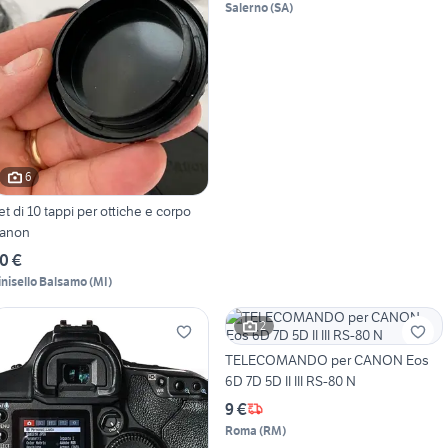
Salerno
(
SA
)
6
et di 10 tappi per ottiche e corpo
anon
0 €
inisello Balsamo
(
MI
)
2
TELECOMANDO per CANON Eos
6D 7D 5D II III RS-80 N
9 €
Roma
(
RM
)