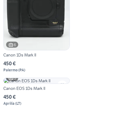
6
Canon 1Ds Mark II
450 €
Palermo
(
PA
)
5
Canon EOS 1Ds Mark II
450 €
Aprilia
(
LT
)