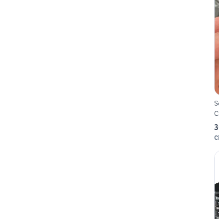
S
C
3
C