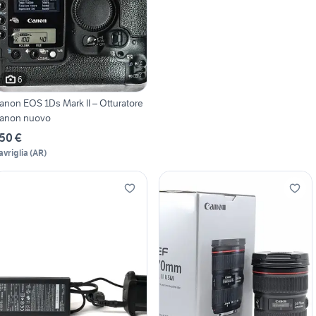
6
anon EOS 1Ds Mark II – Otturatore
anon nuovo
50 €
avriglia
(
AR
)