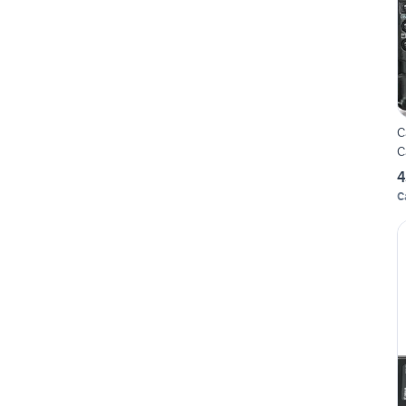
C
C
4
C