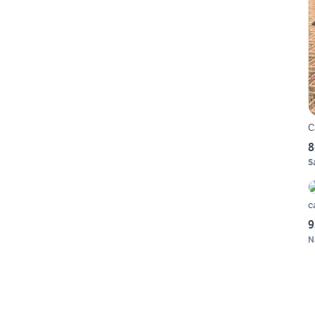
C
8
S
c
9
N