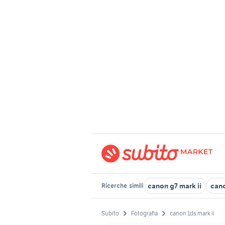
canon g7 mark ii
cano
Ricerche
simili
Subito
Fotografia
canon 1ds mark ii