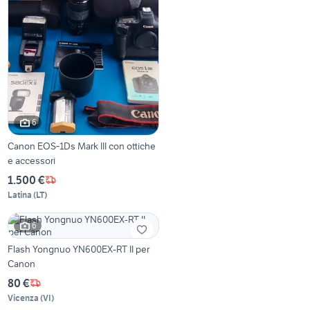
6
Canon EOS‑1Ds Mark III con ottiche
e accessori
1.500 €
Latina
(
LT
)
6
Flash Yongnuo YN600EX-RT II per
Canon
80 €
Vicenza
(
VI
)