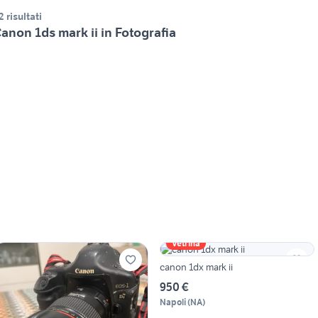
2 risultati
anon 1ds mark ii in Fotografia
Vetrina
canon 1dx mark ii
950 €
Napoli
(
NA
)