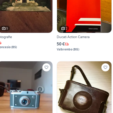
5
2
otografie
Ducati Action Camera
50 €
oncesio
(
BS
)
Valbrembo
(
BG
)