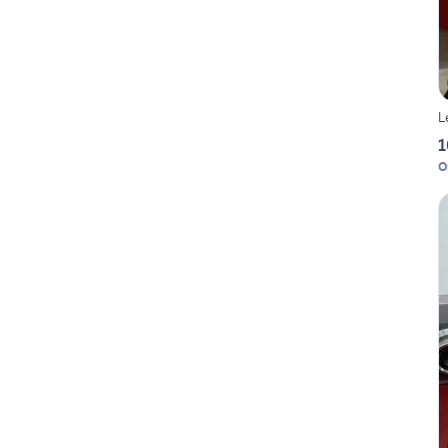
L
1
O