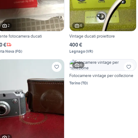
2
6
ente fotocamera ducati
Vintage ducati proiettore
0 €
400 €
rta Nova
(
FG
)
Legnago
(
VR
)
6
Fotocamere vintage per collezione
Torino
(
TO
)
2