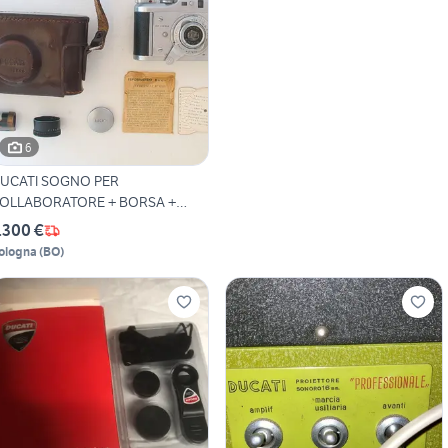
6
UCATI SOGNO PER
OLLABORATORE + BORSA +
ARALUCE
.300 €
ologna
(
BO
)