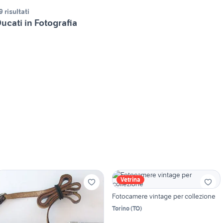
9 risultati
ucati in Fotografia
Vetrina
Fotocamere vintage per collezione
Torino
(
TO
)