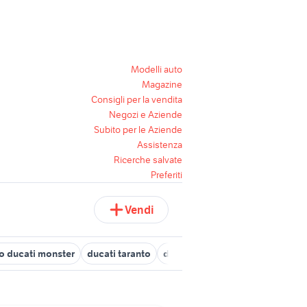
Modelli auto
Magazine
Consigli per la vendita
Negozi e Aziende
Subito per le Aziende
Assistenza
Ricerche salvate
Preferiti
Vendi
io ducati monster
ducati taranto
ducati 98 sport
ducati 250cc