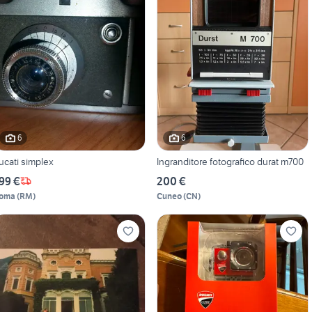
6
6
ucati simplex
Ingranditore fotografico durat m700
99 €
200 €
oma
(
RM
)
Cuneo
(
CN
)