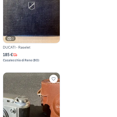
3
DUCATI - Raselet
185 €
Casalecchio di Reno
(
BO
)