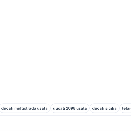
ducati multistrada usata
ducati 1098 usata
ducati sicilia
tela