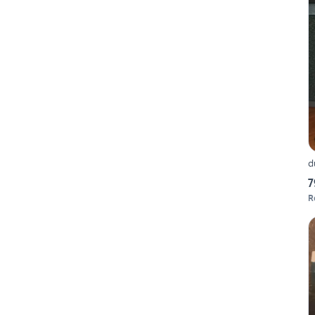
d
7
R