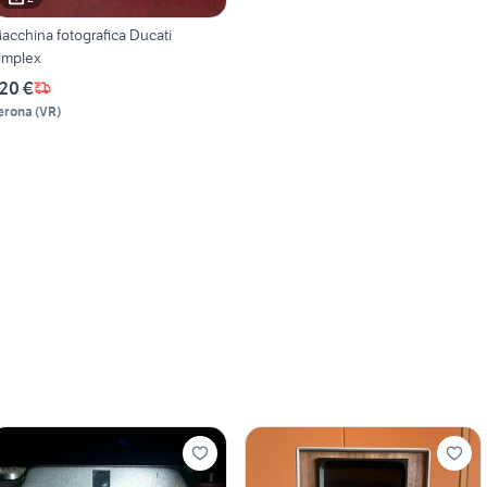
acchina fotografica Ducati
implex
20 €
erona
(
VR
)