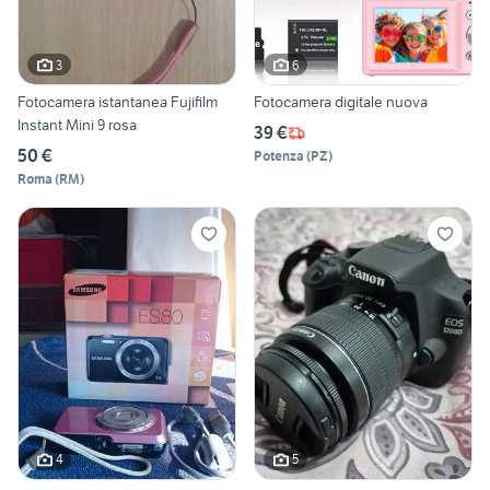
3
6
Fotocamera istantanea Fujifilm
Fotocamera digitale nuova
Instant Mini 9 rosa
39 €
50 €
Potenza
(
PZ
)
Roma
(
RM
)
4
5