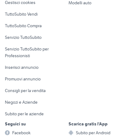
Gestisci cookies
Modelli auto
Case vacanza
TuttoSubito Vendi
Uffici e Locali
TuttoSubito Compra
commerciali
Servizio TuttoSubito
elettronica
per la casa e la
sports e hobby
Servizio TuttoSubito per
persona
Informatica
Animali
Professionisti
Arredamento e
Console e
Accessori per
Casalinghi
Inserisci annuncio
Videogiochi
animali
Elettrodomestici
Promuovi annuncio
Audio/Video
Musica e Film
Giardino e Fai da te
Consigli per la vendita
Fotografia
Libri e Riviste
Abbigliamento e
Negozi e Aziende
Telefonia
Strumenti Musicali
Accessori
Subito per le aziende
Sports
Tutto per i bambini
Seguici su
Scarica gratis l'App
Biciclette
Facebook
Subito per Android