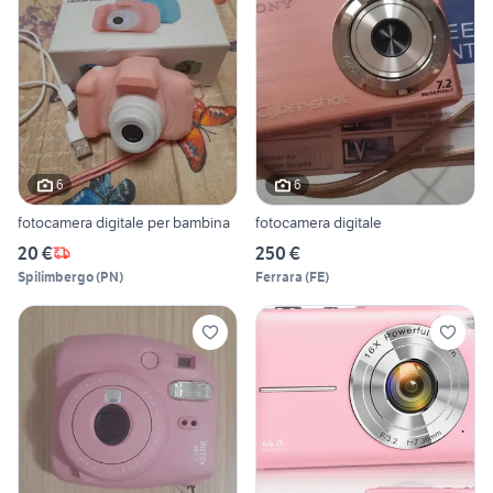
6
6
fotocamera digitale per bambina
fotocamera digitale
20 €
250 €
Spilimbergo
(
PN
)
Ferrara
(
FE
)