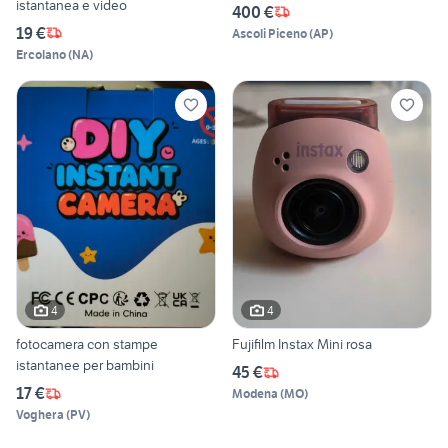
istantanea e video
400 €
19 €
Ascoli Piceno
(
AP
)
Ercolano
(
NA
)
4
4
fotocamera con stampe
Fujifilm Instax Mini rosa
istantanee per bambini
45 €
17 €
Modena
(
MO
)
Voghera
(
PV
)