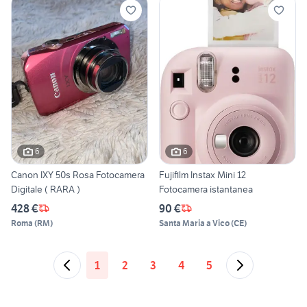
6
6
Canon IXY 50s Rosa Fotocamera
Fujifilm Instax Mini 12
Digitale ( RARA )
Fotocamera istantanea
428 €
90 €
Roma
(
RM
)
Santa Maria a Vico
(
CE
)
1
2
3
4
5