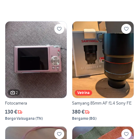
2
Vetrina
Fotocamera
Samyang 85mm AF f1.4 Sony FE
130 €
380 €
Borgo Valsugana
(
TN
)
Bergamo
(
BG
)