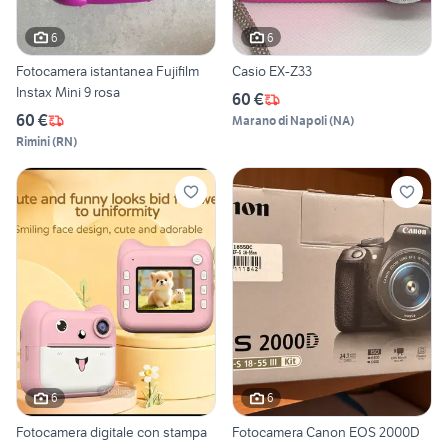
6
6
Fotocamera istantanea Fujifilm
Casio EX-Z33
Instax Mini 9 rosa
60 €
60 €
Marano di Napoli
(
NA
)
Rimini
(
RN
)
6
6
Fotocamera digitale con stampa
Fotocamera Canon EOS 2000D