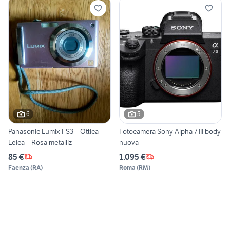
6
5
Panasonic Lumix FS3 – Ottica
Fotocamera Sony Alpha 7 III body
Leica – Rosa metalliz
nuova
85 €
1.095 €
Faenza
(
RA
)
Roma
(
RM
)