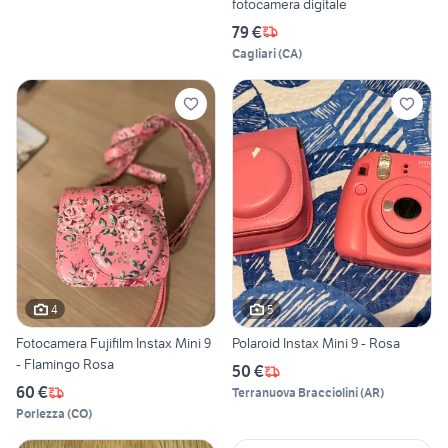
fotocamera digitale
79 €
Cagliari
(
CA
)
4
5
Fotocamera Fujifilm Instax Mini 9
Polaroid Instax Mini 9 - Rosa
- Flamingo Rosa
50 €
60 €
Terranuova Bracciolini
(
AR
)
Porlezza
(
CO
)