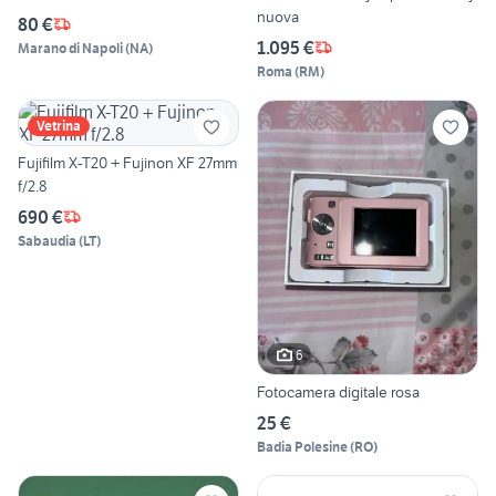
nuova
80 €
1.095 €
Marano di Napoli
(
NA
)
Roma
(
RM
)
Vetrina
Fujifilm X-T20 + Fujinon XF 27mm
f/2.8
690 €
Sabaudia
(
LT
)
6
Fotocamera digitale rosa
25 €
Badia Polesine
(
RO
)