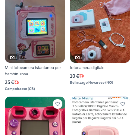
2
2
Mini fotocamera istantanea per
fotocamera digitale
bambini rosa
10 €
25 €
Bellinzago Novarese
(
NO
)
Campobasso
(
CB
)