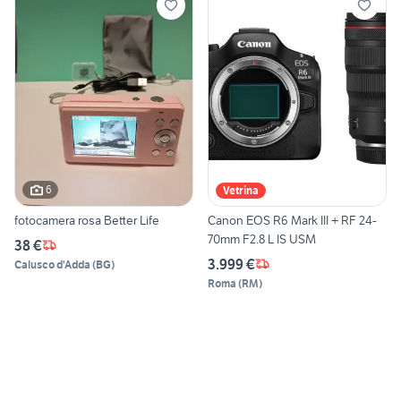
6
Vetrina
fotocamera rosa Better Life
Canon EOS R6 Mark III + RF 24-
70mm F2.8 L IS USM
38 €
3.999 €
Calusco d'Adda
(
BG
)
Roma
(
RM
)