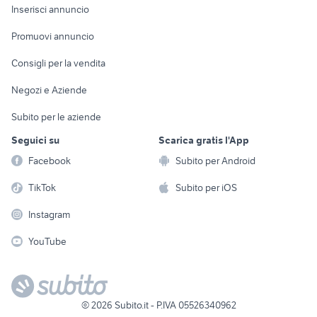
Console e
Accessori per
Casalinghi
Inserisci annuncio
Videogiochi
animali
Elettrodomestici
Promuovi annuncio
Audio/Video
Musica e Film
Giardino e Fai da te
Consigli per la vendita
Fotografia
Libri e Riviste
Abbigliamento e
Negozi e Aziende
Telefonia
Strumenti Musicali
Accessori
Subito per le aziende
Sports
Tutto per i bambini
Seguici su
Scarica gratis l'App
Biciclette
Facebook
Subito per Android
Collezionismo
TikTok
Subito per iOS
Instagram
YouTube
©
2026
Subito.it - P.IVA 05526340962