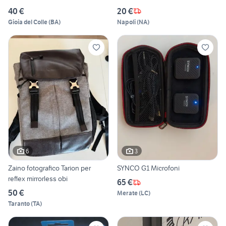
40 €
20 €
Gioia del Colle
(
BA
)
Napoli
(
NA
)
6
3
Zaino fotografico Tarion per
SYNCO G1 Microfoni
reflex mirrorless obi
65 €
50 €
Merate
(
LC
)
Taranto
(
TA
)