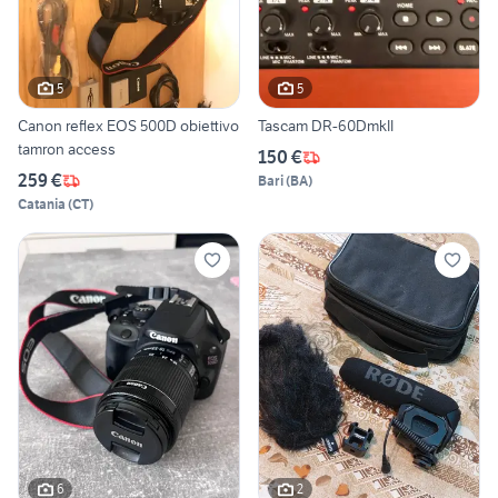
5
5
Canon reflex EOS 500D obiettivo
Tascam DR-60DmkII
tamron access
150 €
259 €
Bari
(
BA
)
Catania
(
CT
)
6
2