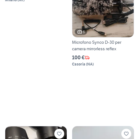
6
Microfono Synco D-30 per
camera mirrorless reflex
100 €
Casoria
(
NA
)