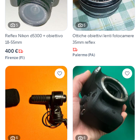
5
6
Reflex Nikon d5300 + obiettivo
Ottiche obiettivi lenti fotocamere
18-55mm
35mm reflex
400 €
Palermo
(
PA
)
Firenze
(
FI
)
6
6