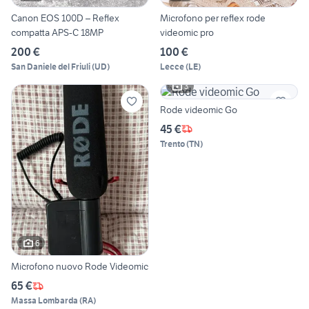
Canon EOS 100D – Reflex
Microfono per reflex rode
compatta APS-C 18MP
videomic pro
200 €
100 €
San Daniele del Friuli
(
UD
)
Lecce
(
LE
)
3
Rode videomic Go
45 €
Trento
(
TN
)
6
Microfono nuovo Rode Videomic
65 €
Massa Lombarda
(
RA
)