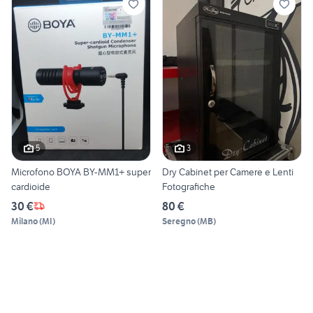
5
3
Microfono BOYA BY-MM1+ super
Dry Cabinet per Camere e Lenti
cardioide
Fotografiche
30 €
80 €
Milano
(
MI
)
Seregno
(
MB
)