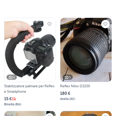
6
5
Stabilizzatore palmare per Reflex
Reflex Nilox D3200
e Smartphone
180 €
15 €
Avella
(
AV
)
Binetto
(
BA
)