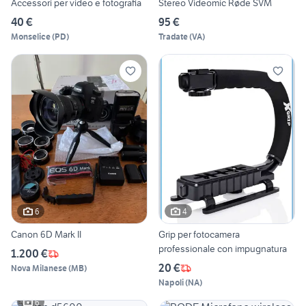
Accessori per video e fotografia
Stereo Videomic Røde SVM
40 €
95 €
Monselice
(
PD
)
Tradate
(
VA
)
6
4
Canon 6D Mark II
Grip per fotocamera
professionale con impugnatura
1.200 €
20 €
Nova Milanese
(
MB
)
Napoli
(
NA
)
6