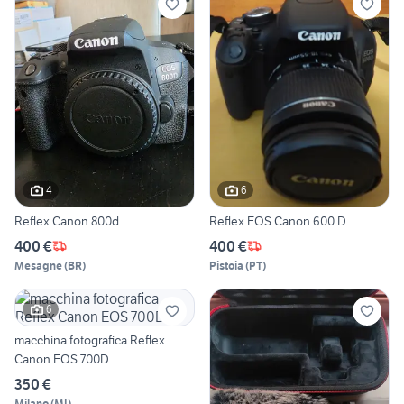
4
6
Reflex Canon 800d
Reflex EOS Canon 600 D
400 €
400 €
Mesagne
(
BR
)
Pistoia
(
PT
)
6
macchina fotografica Reflex
Canon EOS 700D
350 €
Milano
(
MI
)