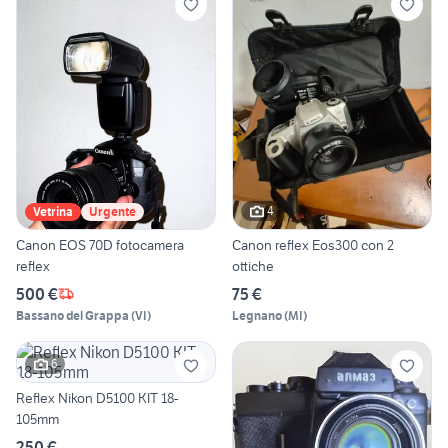
4
Vetrina
Urgente
Canon EOS 70D fotocamera
Canon reflex Eos300 con 2
reflex
ottiche
500 €
75 €
Bassano del Grappa
(
VI
)
Legnano
(
MI
)
6
Reflex Nikon D5100 KIT 18-
105mm
250 €