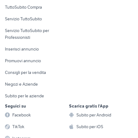
Uffici e Locali
TuttoSubito Compra
commerciali
Servizio TuttoSubito
elettronica
per la casa e la
sports e hobby
Servizio TuttoSubito per
persona
Informatica
Animali
Professionisti
Arredamento e
Console e
Accessori per
Casalinghi
Inserisci annuncio
Videogiochi
animali
Elettrodomestici
Promuovi annuncio
Audio/Video
Musica e Film
Giardino e Fai da te
Consigli per la vendita
Fotografia
Libri e Riviste
Abbigliamento e
Negozi e Aziende
Telefonia
Strumenti Musicali
Accessori
Subito per le aziende
Sports
Tutto per i bambini
Seguici su
Scarica gratis l'App
Biciclette
Facebook
Subito per Android
Collezionismo
TikTok
Subito per iOS