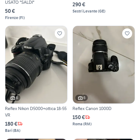
USATO "SALDI"
290 €
50 €
Sestri Levante
(
GE
)
Firenze
(
FI
)
6
6
Reflex Nikon D5000+ottica 18-55
Reflex Canon 1000D
VR
150 €
180 €
Roma
(
RM
)
Bari
(
BA
)