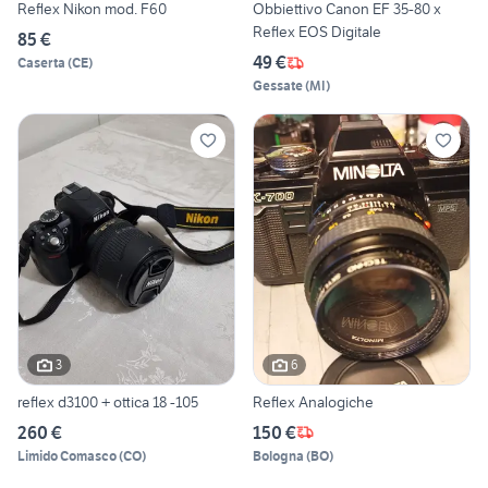
Reflex Nikon mod. F60
Obbiettivo Canon EF 35-80 x
Reflex EOS Digitale
85 €
49 €
Caserta
(
CE
)
Gessate
(
MI
)
3
6
reflex d3100 + ottica 18 -105
Reflex Analogiche
260 €
150 €
Limido Comasco
(
CO
)
Bologna
(
BO
)