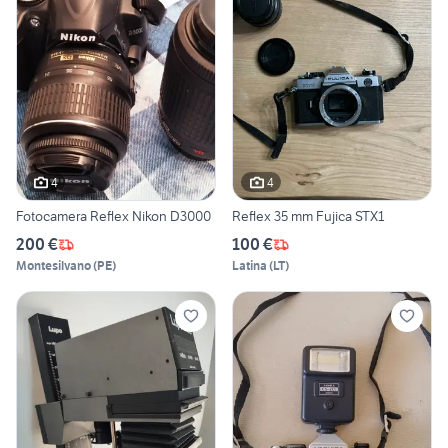
4
4
Fotocamera Reflex Nikon D3000
Reflex 35 mm Fujica STX1
200 €
100 €
Montesilvano
(
PE
)
Latina
(
LT
)