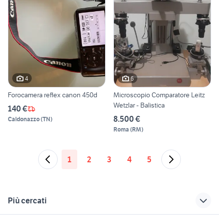
4
6
Forocamera reflex canon 450d
Microscopio Comparatore Leitz
Wetzlar - Balistica
140 €
8.500 €
Caldonazzo
(
TN
)
Roma
(
RM
)
1
2
3
4
5
Più cercati