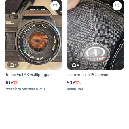
5
4
Reflex Fuji AX multiprogram
zaino reflex e PC tamrac
90 €
50 €
Peschiera Borromeo
(
MI
)
Roma
(
RM
)