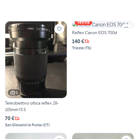
Vetrina
Reflex Canon EOS 700d
140 €
Trieste
(
TS
)
6
Teleobiettivo ottica reflex 28-
105mm f3.5
70 €
San Giovanni la Punta
(
CT
)