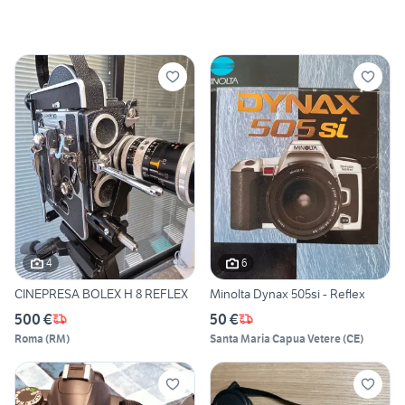
4
6
CINEPRESA BOLEX H 8 REFLEX
Minolta Dynax 505si - Reflex
500 €
50 €
Roma
(
RM
)
Santa Maria Capua Vetere
(
CE
)