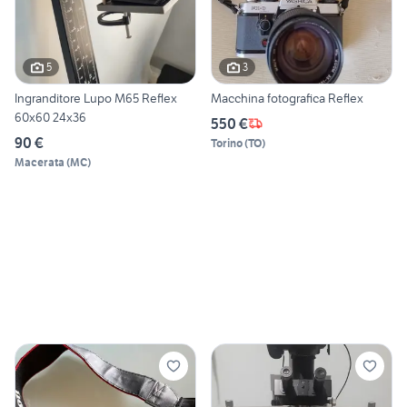
5
3
Ingranditore Lupo M65 Reflex
Macchina fotografica Reflex
60x60 24x36
550 €
90 €
Torino
(
TO
)
Macerata
(
MC
)