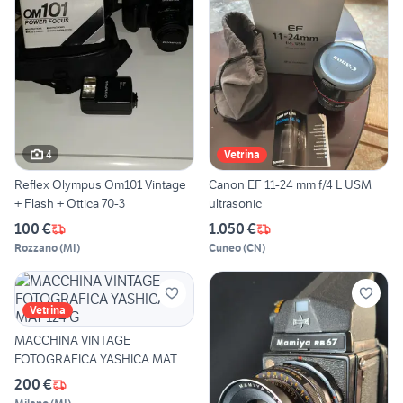
4
Vetrina
Reflex Olympus Om101 Vintage
Canon EF 11-24 mm f/4 L USM
+ Flash + Ottica 70-3
ultrasonic
100 €
1.050 €
Rozzano
(
MI
)
Cuneo
(
CN
)
Vetrina
MACCHINA VINTAGE
FOTOGRAFICA YASHICA MAT
124 G
200 €