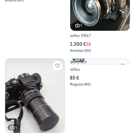
Milano
(
MI
)
6
reflex RB67
1.300 €
Ancona
(
AN
)
5
reflex
85 €
Ragusa
(
RG
)
5