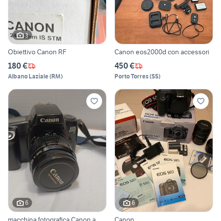
3
Obiettivo Canon RF
Canon eos2000d con accessori
180 €
450 €
Albano Laziale
(
RM
)
Porto Torres
(
SS
)
6
6
macchina fotografica Canon a
Canon