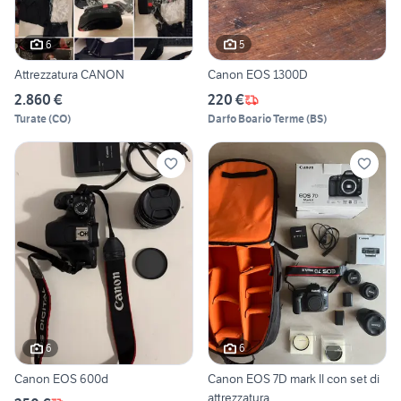
6
5
Attrezzatura CANON
Canon EOS 1300D
2.860 €
220 €
Turate
(
CO
)
Darfo Boario Terme
(
BS
)
6
6
Canon EOS 600d
Canon EOS 7D mark II con set di
attrezzatura