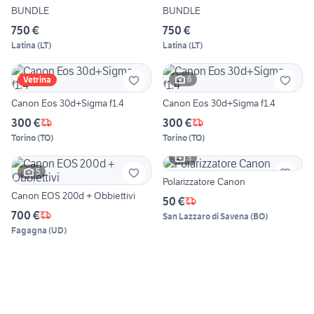
BUNDLE
BUNDLE
750 €
750 €
Latina
(
LT
)
Latina
(
LT
)
6
Vetrina
Canon Eos 30d+Sigma f1.4
Canon Eos 30d+Sigma f1.4
300 €
300 €
Torino
(
TO
)
Torino
(
TO
)
3
5
Polarizzatore Canon
Canon EOS 200d + Obbiettivi
50 €
700 €
San Lazzaro di Savena
(
BO
)
Fagagna
(
UD
)