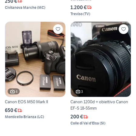
250 €
1.200 €
Civitanova Marche
(
MC
)
Treviso
(
TV
)
4
3
Canon EOS M50 Mark II
Canon 1200d + obiettivo Canon
EF-S 18-55mm
650 €
200 €
Monticello Brianza
(
LC
)
Colle di Val d'Elsa
(
SI
)