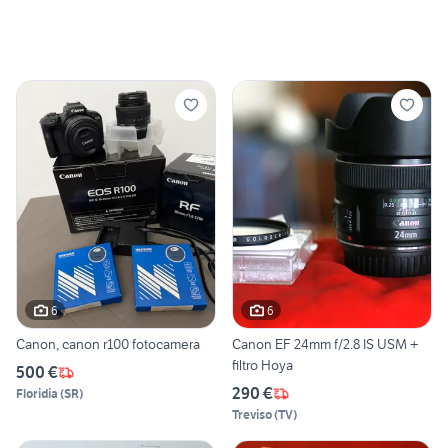
6
6
Canon, canon r100 fotocamera
Canon EF 24mm f/2.8 IS USM +
filtro Hoya
500 €
290 €
Floridia
(
SR
)
Treviso
(
TV
)