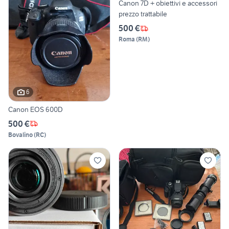
Canon 7D + obiettivi e accessori
prezzo trattabile
500 €
Roma
(
RM
)
6
Canon EOS 600D
500 €
Bovalino
(
RC
)