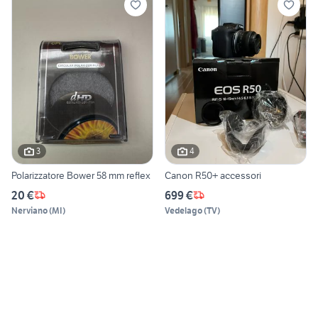
3
4
Polarizzatore Bower 58 mm reflex
Canon R50+ accessori
20 €
699 €
Nerviano
(
MI
)
Vedelago
(
TV
)