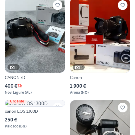
5
5
CANON 7D
Canon
400 €
1.900 €
Novi Ligure
(
AL
)
Arona
(
NO
)
Urgente
canon EOS 1300D
250 €
Palosco
(
BG
)