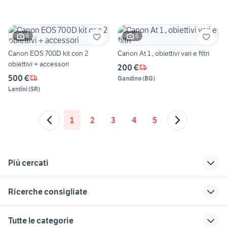
6
6
Canon EOS 700D kit con 2
Canon At 1 , obiettivi vari e filtri
obiettivi + accessori
200 €
500 €
Gandino
(
BG
)
Lentini
(
SR
)
1
2
3
4
5
Più cercati
Correlati
Richerche simili
Suggerimenti
Ricerche consigliate
polarizzatore reflex
canomatic
fujifilm 18-55
fujifilm x-t100
nikon d7000
filtro polarizzatore
zeiss ikon ikonta
obiettivi zeiss
Tutte le categorie
nikon 18 55
fotografia
contax
nikon d3100
olympus digital camera