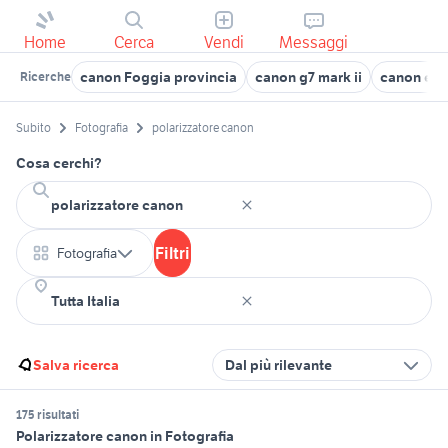
Home
Cerca
Vendi
Messaggi
canon Foggia provincia
canon g7 mark ii
canon ef s
Ricerche
Subito
Fotografia
polarizzatore canon
Cosa cerchi?
Filtri
Fotografia
Salva ricerca
Dal più rilevante
175 risultati
Polarizzatore canon in Fotografia