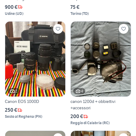
900 €
75 €
Udine
(
UD
)
Torino
(
TO
)
2
4
Canon EOS 1000D
canon 1200d + obbiettivi
+accessori
250 €
200 €
Sesto al Reghena
(
PN
)
Reggio di Calabria
(
RC
)