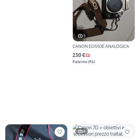
5
CANON EOS50E ANALOGICA
230 €
Palermo
(
PA
)
6