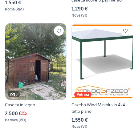
casetta ricovero pavimento
1.550 €
1.290 €
Roma
(
RM
)
Nove
(
VI
)
3
Vetrina
Casetta in legno
Gazebo Wind Minipluvio 4x4
tetto piano
2.500 €
1.550 €
Padova
(
PD
)
Nove
(
VI
)