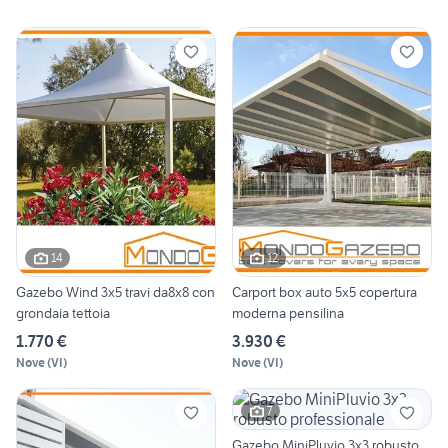
14
12
Gazebo Wind 3x5 travi da8x8 con
Carport box auto 5x5 copertura
grondaia tettoia
moderna pensilina
1.770 €
3.930 €
Nove
(
VI
)
Nove
(
VI
)
7
Gazebo MiniPluvio 3x3 robusto