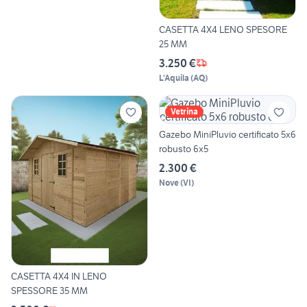
CASETTA 4X4 LENO SPESORE
25 MM
3.250 €
L'Aquila
(
AQ
)
Vetrina
Gazebo MiniPluvio certificato 5x6
robusto 6x5
2.300 €
Nove
(
VI
)
CASETTA 4X4 IN LENO
SPESSORE 35 MM