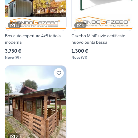
11
8
Box auto copertura 4x5 tettoia
Gazebo MiniPluvio certificato
moderna
nuovo punta bassa
3.750 €
1.300 €
Nove
(
VI
)
Nove
(
VI
)
6