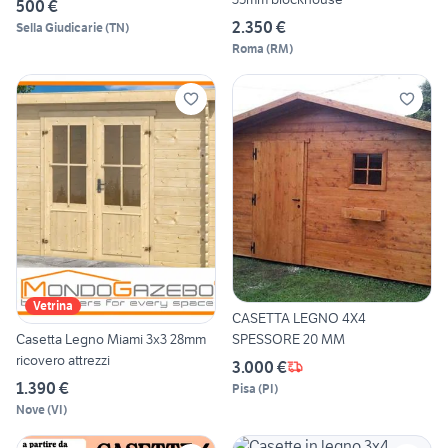
500 €
2.350 €
Sella Giudicarie
(
TN
)
Roma
(
RM
)
Vetrina
CASETTA LEGNO 4X4
SPESSORE 20 MM
Casetta Legno Miami 3x3 28mm
ricovero attrezzi
3.000 €
1.390 €
Pisa
(
PI
)
Nove
(
VI
)