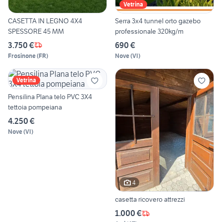
Vetrina
CASETTA IN LEGNO 4X4
Serra 3x4 tunnel orto gazebo
SPESSORE 45 MM
professionale 320kg/m
3.750 €
690 €
Frosinone
(
FR
)
Nove
(
VI
)
Vetrina
Pensilina Plana telo PVC 3X4
tettoia pompeiana
4.250 €
Nove
(
VI
)
4
casetta ricovero attrezzi
1.000 €