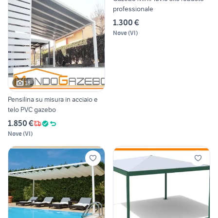
professionale
1.300 €
Nove
(
VI
)
18
Pensilina su misura in acciaio e
telo PVC gazebo
1.850 €
Nove
(
VI
)