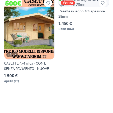
Vetrina
Casette in legno 3x4 spessore
28mm
1.450 €
Roma
(
RM
)
22
CASETTE 4x4 circa - CON E
SENZA PAVIMENTO - NUOVE
1.500 €
Aprilia
(
LT
)