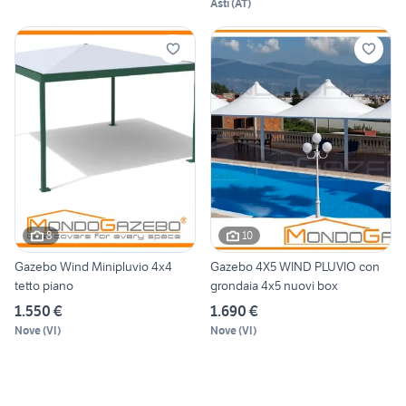
Asti
(
AT
)
8
10
Gazebo Wind Minipluvio 4x4
Gazebo 4X5 WIND PLUVIO con
tetto piano
grondaia 4x5 nuovi box
1.550 €
1.690 €
Nove
(
VI
)
Nove
(
VI
)