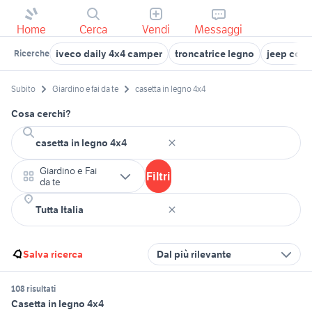
Home
Cerca
Vendi
Messaggi
iveco daily 4x4 camper
troncatrice legno
jeep com
Ricerche
Subito
Giardino e fai da te
casetta in legno 4x4
Cosa cerchi?
Giardino e Fai
Filtri
da te
Salva ricerca
Dal più rilevante
108 risultati
Casetta in legno 4x4