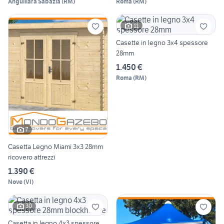
Anguillara Sabazia
(
RM
)
Roma
(
RM
)
11
Casette in legno 3x4 spessore
28mm
1.450 €
Roma
(
RM
)
7
Casetta Legno Miami 3x3 28mm
ricovero attrezzi
1.390 €
Nove
(
VI
)
30
Casetta in legno 4x3 spessore