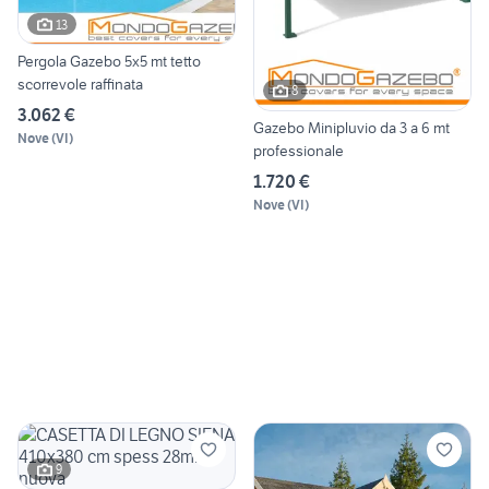
13
Pergola Gazebo 5x5 mt tetto
scorrevole raffinata
8
3.062 €
Gazebo Minipluvio da 3 a 6 mt
Nove
(
VI
)
professionale
1.720 €
Nove
(
VI
)
9