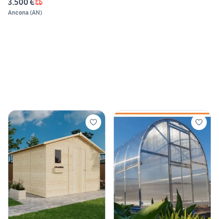
3.500 €
Ancona
(
AN
)