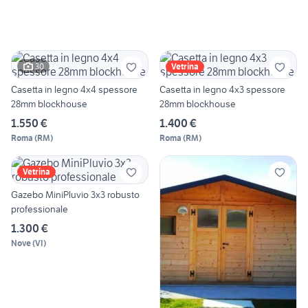
30
Vetrina
Casetta in legno 4x4 spessore
Casetta in legno 4x3 spessore
28mm blockhouse
28mm blockhouse
1.550 €
1.400 €
Roma
(
RM
)
Roma
(
RM
)
Vetrina
Gazebo MiniPluvio 3x3 robusto
professionale
1.300 €
Nove
(
VI
)