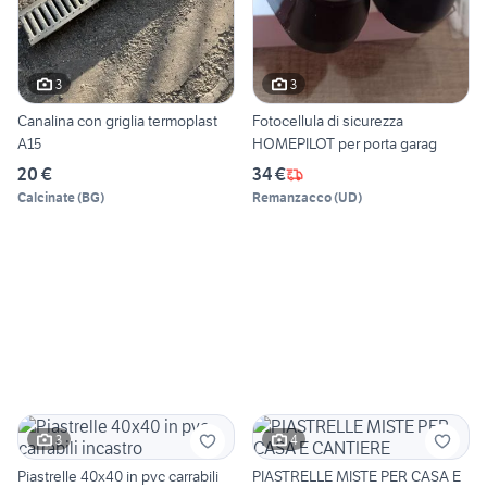
3
3
Canalina con griglia termoplast
Fotocellula di sicurezza
A15
HOMEPILOT per porta garag
20 €
34 €
Calcinate
(
BG
)
Remanzacco
(
UD
)
3
4
Piastrelle 40x40 in pvc carrabili
PIASTRELLE MISTE PER CASA E