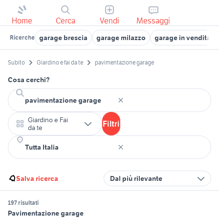
Home
Cerca
Vendi
Messaggi
garage brescia
garage milazzo
garage in vendita a
Ricerche
Subito
Giardino e fai da te
pavimentazione garage
Cosa cerchi?
Giardino e Fai
Filtri
da te
Salva ricerca
Dal più rilevante
197 risultati
Pavimentazione garage