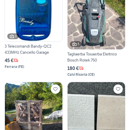
3
5
3 Telecomandi Bandy-QC2
433MHz Cancello Garage
Tagliaerba Tosaerba Elettrico
45 €
Bosch Rotek 750
Ferrara
(
FE
)
180 €
Calvi Risorta
(
CE
)