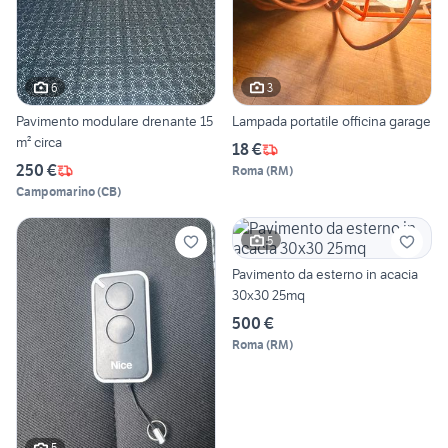
6
3
Pavimento modulare drenante 15
Lampada portatile officina garage
m² circa
18 €
250 €
Roma
(
RM
)
Campomarino
(
CB
)
5
Pavimento da esterno in acacia
30x30 25mq
500 €
Roma
(
RM
)
5