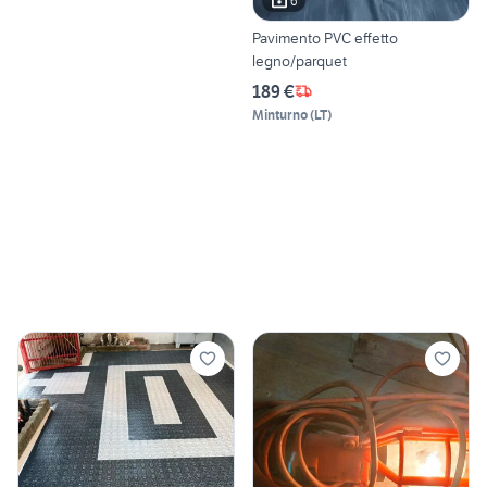
6
Pavimento PVC effetto
legno/parquet
189 €
Minturno
(
LT
)