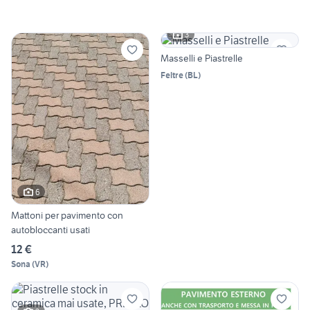
3
Masselli e Piastrelle
Feltre
(
BL
)
6
Mattoni per pavimento con
autobloccanti usati
12 €
Sona
(
VR
)