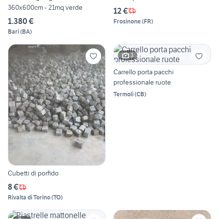
360x600cm - 21mq verde
12 €
1.380 €
Frosinone
(
FR
)
Bari
(
BA
)
3
Carrello porta pacchi
professionale ruote
Termoli
(
CB
)
Cubetti di porfido
8 €
Rivalta di Torino
(
TO
)