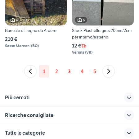
4
6
Bancale di Legna da Ardere
Stock Piastrelle gres 20mm/2cm
per interno/esterno
210 €
12 €
Sasso Marconi
(
BO
)
Verona
(
VR
)
1
2
3
4
5
Più cercati
Correlati
Richerche simili
Suggerimenti
Ricerche consigliate
vendita garage
camper con garage
garage firenze e
Feltre
provincia
mattoni vecchi di recupero
fungo da esterno
garage tunnel
Tutte le categorie
vendita garage
giardino Belluno
pompa motore diesel
garage sale
piastrelle cemento 50x50