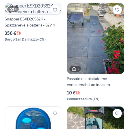
4
Snapper ESXD20S82K -
Spazzaneve a batteria - 82V 4
350 €
Borgo San Dalmazzo
(
CN
)
3
Passatoie e piattaforme
concatenabili ad incastro
10 €
Commezzadura
(
TN
)