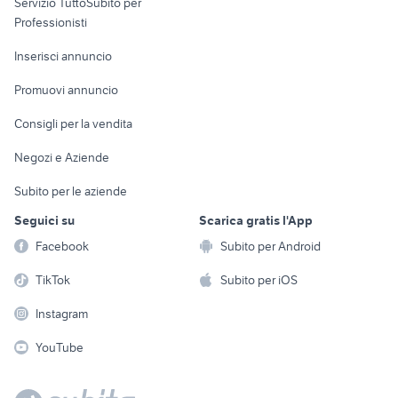
Servizio TuttoSubito per
persona
Informatica
Animali
Professionisti
Arredamento e
Console e
Accessori per
Casalinghi
Inserisci annuncio
Videogiochi
animali
Elettrodomestici
Promuovi annuncio
Audio/Video
Musica e Film
Giardino e Fai da te
Consigli per la vendita
Fotografia
Libri e Riviste
Abbigliamento e
Negozi e Aziende
Telefonia
Strumenti Musicali
Accessori
Subito per le aziende
Sports
Tutto per i bambini
Seguici su
Scarica gratis l'App
Biciclette
Facebook
Subito per Android
Collezionismo
TikTok
Subito per iOS
Instagram
YouTube