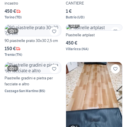
incastro
CANTIERE
450 €
1 €
Torino
(
TO
)
Buttrio
(
UD
)
3
3
Piastrelle artplast
90 piastrelle prato 30x30 2,5 cm
450 €
150 €
Villaricca
(
NA
)
Trento
(
TN
)
6
Piastrelle gradini e pietra per
facciate e altro
Cazzago San Martino
(
BS
)