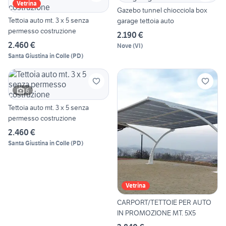
Vetrina
Gazebo tunnel chiocciola box
Tettoia auto mt. 3 x 5 senza
garage tettoia auto
permesso costruzione
2.190 €
2.460 €
Nove
(
VI
)
Santa Giustina in Colle
(
PD
)
6
Tettoia auto mt. 3 x 5 senza
permesso costruzione
2.460 €
Santa Giustina in Colle
(
PD
)
Vetrina
CARPORT/TETTOIE PER AUTO
IN PROMOZIONE MT. 5X5