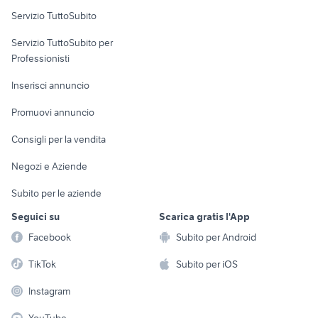
Servizio TuttoSubito
elettronica
per la casa e la
sports e hobby
Servizio TuttoSubito per
persona
Informatica
Animali
Professionisti
Arredamento e
Console e
Accessori per
Casalinghi
Inserisci annuncio
Videogiochi
animali
Elettrodomestici
Promuovi annuncio
Audio/Video
Musica e Film
Giardino e Fai da te
Consigli per la vendita
Fotografia
Libri e Riviste
Abbigliamento e
Negozi e Aziende
Telefonia
Strumenti Musicali
Accessori
Subito per le aziende
Sports
Tutto per i bambini
Seguici su
Scarica gratis l'App
Biciclette
Facebook
Subito per Android
Collezionismo
TikTok
Subito per iOS
Instagram
YouTube