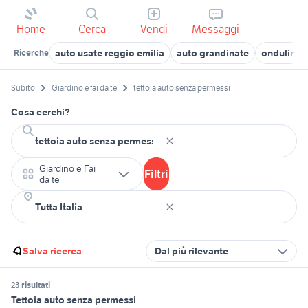
Home
Cerca
Vendi
Messaggi
auto usate reggio emilia
auto grandinate
onduline p
Ricerche
Subito
Giardino e fai da te
tettoia auto senza permessi
Cosa cerchi?
Giardino e Fai
Filtri
da te
Salva ricerca
Dal più rilevante
23 risultati
Tettoia auto senza permessi