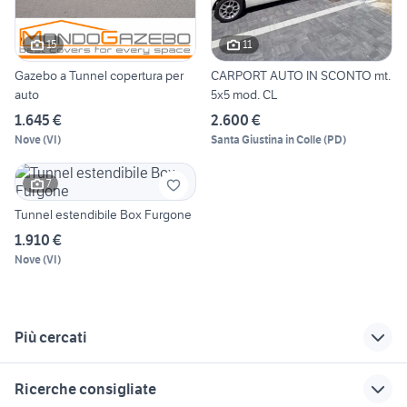
15
11
Gazebo a Tunnel copertura per
CARPORT AUTO IN SCONTO mt.
auto
5x5 mod. CL
1.645 €
2.600 €
Nove
(
VI
)
Santa Giustina in Colle
(
PD
)
7
Tunnel estendibile Box Furgone
1.910 €
Nove
(
VI
)
Più cercati
Correlati
Richerche simili
Suggerimenti
Ricerche consigliate
fiat scudo tetto alto
tettoie per auto
finestre tetto