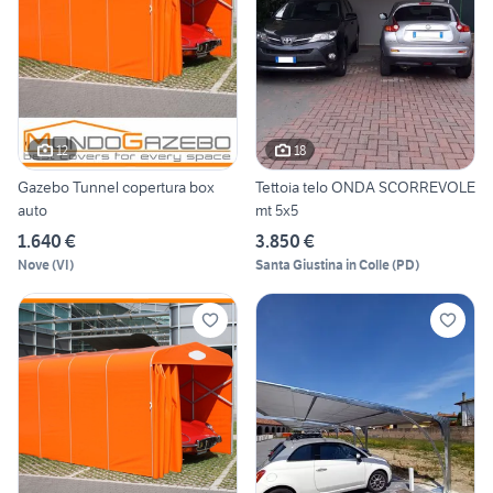
12
18
Gazebo Tunnel copertura box
Tettoia telo ONDA SCORREVOLE
auto
mt 5x5
1.640 €
3.850 €
Nove
(
VI
)
Santa Giustina in Colle
(
PD
)