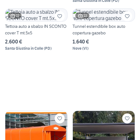
Santa Giustina in Colle
(
PD
)
11
13
Tettoia auto a sbalzo IN SCONTO
Tunnel estendibile box auto
cover T mt.5x5
copertura gazebo
2.600 €
1.640 €
Santa Giustina in Colle
(
PD
)
Nove
(
VI
)