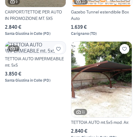
9
10
CARPORT/TETTOIE PER AUTO
Gazebo Tunnel estendibile Box
IN PROMOZIONE MT. 5X5
Auto
2.840 €
1.639 €
Santa Giustina in Colle
(
PD
)
Carignano
(
TO
)
7
TETTOIA AUTO IMPERMEABILE
mt. 5x5
3.850 €
Santa Giustina in Colle
(
PD
)
11
TETTOIA AUTO mt.5x5 mod. Air.
2.840 €