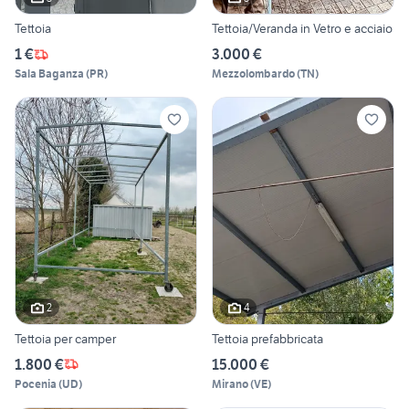
Tettoia
Tettoia/Veranda in Vetro e acciaio
1 €
3.000 €
Sala Baganza
(
PR
)
Mezzolombardo
(
TN
)
2
4
Tettoia per camper
Tettoia prefabbricata
1.800 €
15.000 €
Pocenia
(
UD
)
Mirano
(
VE
)