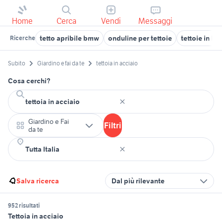
Home
Cerca
Vendi
Messaggi
tetto apribile bmw
onduline per tettoie
tettoie in l
Ricerche
Subito
Giardino e fai da te
tettoia in acciaio
Cosa cerchi?
Giardino e Fai
Filtri
da te
Salva ricerca
Dal più rilevante
952 risultati
Tettoia in acciaio