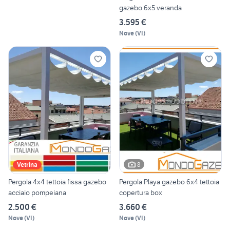
gazebo 6x5 veranda
3.595 €
Nove
(
VI
)
8
Vetrina
Pergola 4x4 tettoia fissa gazebo
Pergola Playa gazebo 6x4 tettoia
acciaio pompeiana
copertura box
2.500 €
3.660 €
Nove
(
VI
)
Nove
(
VI
)