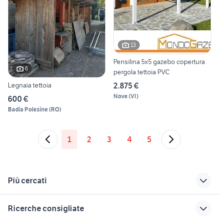
13
Pensilina 5x5 gazebo copertura
6
pergola tettoia PVC
2.875 €
Legnaia tettoia
Nove
(
VI
)
600 €
Badia Polesine
(
RO
)
1
2
3
4
5
Più cercati
Correlati
Richerche simili
Suggerimenti
Ricerche consigliate
tettoia chiusa
tettoia giardino
vendita orchidee