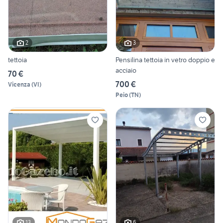
2
3
tettoia
Pensilina tettoia in vetro doppio e
acciaio
70 €
700 €
Vicenza
(
VI
)
Peio
(
TN
)
13
6