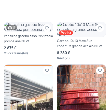
11
Vetrina
Pensilina gazebo fisso 5x5 tettoia
Gazebo 10x10 Maxi Sun
pompeiana NEW
copertura grande acciaio NEW
2.875 €
8.280 €
Truccazzano
(
MI
)
Nove
(
VI
)