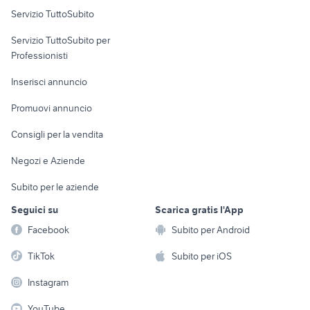
Servizio TuttoSubito
elettronica
per la casa e la
sports e hobby
Servizio TuttoSubito per
persona
Informatica
Animali
Professionisti
Arredamento e
Console e
Accessori per
Casalinghi
Inserisci annuncio
Videogiochi
animali
Elettrodomestici
Promuovi annuncio
Audio/Video
Musica e Film
Giardino e Fai da te
Consigli per la vendita
Fotografia
Libri e Riviste
Abbigliamento e
Negozi e Aziende
Telefonia
Strumenti Musicali
Accessori
Subito per le aziende
Sports
Tutto per i bambini
Seguici su
Scarica gratis l'App
Biciclette
Facebook
Subito per Android
Collezionismo
TikTok
Subito per iOS
Instagram
YouTube