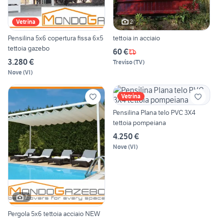
2
Vetrina
Pensilina 5x6 copertura fissa 6x5
tettoia in acciaio
tettoia gazebo
60 €
3.280 €
Treviso
(
TV
)
Nove
(
VI
)
Vetrina
Pensilina Plana telo PVC 3X4
tettoia pompeiana
4.250 €
Nove
(
VI
)
7
Pergola 5x6 tettoia acciaio NEW