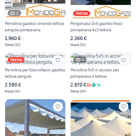
12
Vetrina
Pensilina gazebo veranda tettoia
Pergolcasa 3x4 gazebo fisso
pergola pompeiana
pompeiana 4x3 tettoia
1.960 €
2.360 €
Nove
(
VI
)
Nove
(
VI
)
11
Vetrina
Pensilina per fotovoltaico gazebo
Pensilina 5x5 in acciaio per
tettoia pergola
pompeiana a tettoia
2.590 €
2.870 €
Nove
(
VI
)
Nove
(
VI
)