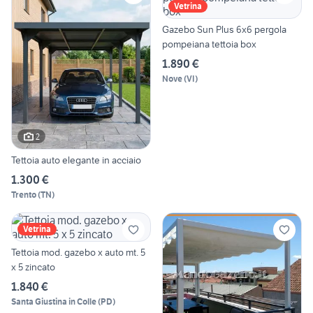
Vetrina
Gazebo Sun Plus 6x6 pergola
pompeiana tettoia box
1.890 €
Nove
(
VI
)
2
Tettoia auto elegante in acciaio
1.300 €
Trento
(
TN
)
Vetrina
Tettoia mod. gazebo x auto mt. 5
x 5 zincato
1.840 €
Santa Giustina in Colle
(
PD
)