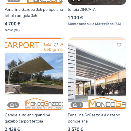
Pensilina Gazebo 3x5 pompeiana
tettoia ZINCATA
tettoia pergola 3x5
1.100 €
4.700 €
Montesano sulla Marcellana
(
SA
)
Nove
(
VI
)
8
11
Garage auto anti grandine
Pensilina 6x6 tettoia a gazebo
gazebo carport tettoia
pompeiana
2.439 €
3.570 €