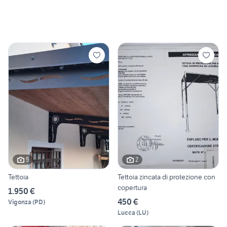
5
2
Tettoia
Tettoia zincata di protezione con
copertura
1.950 €
450 €
Vigonza
(
PD
)
Lucca
(
LU
)