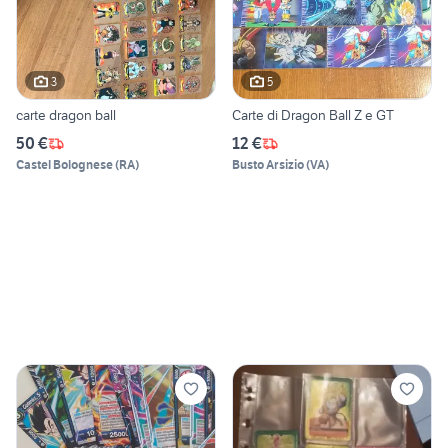
3
5
carte dragon ball
Carte di Dragon Ball Z e GT
50 €
12 €
Castel Bolognese
(
RA
)
Busto Arsizio
(
VA
)