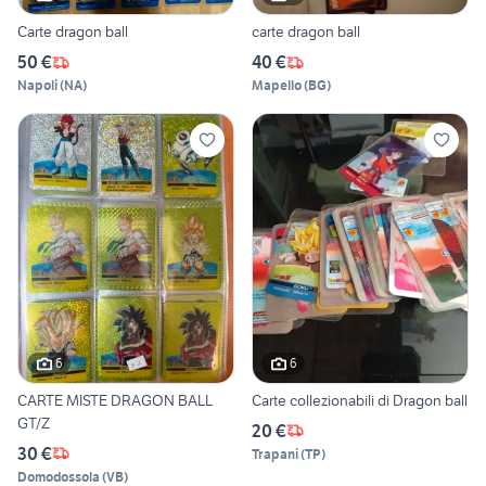
Carte dragon ball
carte dragon ball
50 €
40 €
Napoli
(
NA
)
Mapello
(
BG
)
6
6
CARTE MISTE DRAGON BALL
Carte collezionabili di Dragon ball
GT/Z
20 €
30 €
Trapani
(
TP
)
Domodossola
(
VB
)