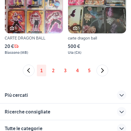
6
5
CARTE DRAGON BALL
carte dragon ball
20 €
500 €
Biassono
(
MB
)
Uta
(
CA
)
1
2
3
4
5
Più cercati
Correlati
Richerche simili
Suggerimenti
Ricerche consigliate
dragon
vendo cani sicilia
quaglie ovaiole
banconote euro collezionismo
cicli polar
virtuoso carte
pecore in vendita
bovaro del bernese
Tutte le categorie
collezionismo
sardegna
animali