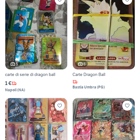
5
6
carte di serie di dragon ball
Carte Dragon Ball
1 €
Bastia Umbra
(
PG
)
Napoli
(
NA
)