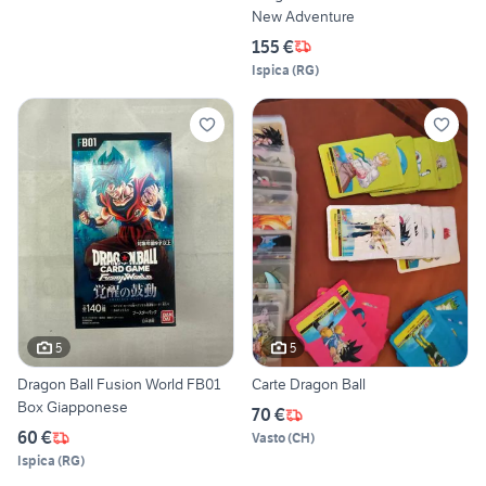
New Adventure
155 €
Ispica
(
RG
)
5
5
Dragon Ball Fusion World FB01
Carte Dragon Ball
Box Giapponese
70 €
60 €
Vasto
(
CH
)
Ispica
(
RG
)