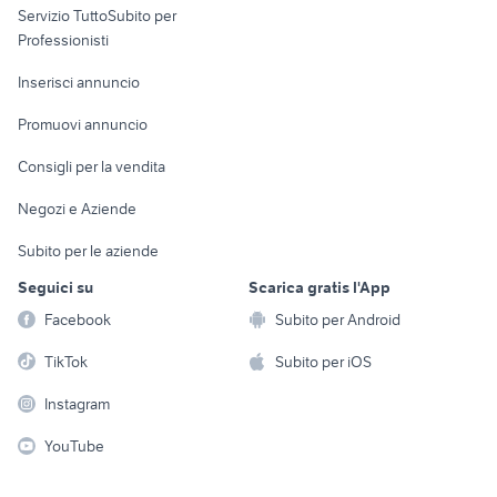
Servizio TuttoSubito per
persona
Informatica
Animali
Professionisti
Arredamento e
Console e
Accessori per
Casalinghi
Inserisci annuncio
Videogiochi
animali
Elettrodomestici
Promuovi annuncio
Audio/Video
Musica e Film
Giardino e Fai da te
Consigli per la vendita
Fotografia
Libri e Riviste
Abbigliamento e
Negozi e Aziende
Telefonia
Strumenti Musicali
Accessori
Subito per le aziende
Sports
Tutto per i bambini
Seguici su
Scarica gratis l'App
Biciclette
Facebook
Subito per Android
Collezionismo
TikTok
Subito per iOS
Instagram
YouTube