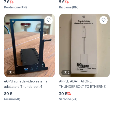
7 €
5 €
Pordenone
(
PN
)
Riccione
(
RN
)
4
2
eGPU scheda video esterna
APPLE ADATTATORE
adattatore Thunderbolt 4
THUNDERBOLT TO ETHERNET
NUOVO
80 €
30 €
Milano
(
MI
)
Saronno
(
VA
)