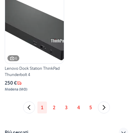
6
Lenovo Dock Station ThinkPad
Thunderbolt 4
250 €
Modena
(
MO
)
1
2
3
4
5
Più cercati