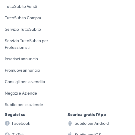
Case vacanza
TuttoSubito Vendi
Uffici e Locali
TuttoSubito Compra
commerciali
Servizio TuttoSubito
elettronica
per la casa e la
sports e hobby
Servizio TuttoSubito per
persona
Informatica
Animali
Professionisti
Arredamento e
Console e
Accessori per
Casalinghi
Inserisci annuncio
Videogiochi
animali
Elettrodomestici
Promuovi annuncio
Audio/Video
Musica e Film
Giardino e Fai da te
Consigli per la vendita
Fotografia
Libri e Riviste
Abbigliamento e
Negozi e Aziende
Telefonia
Strumenti Musicali
Accessori
Subito per le aziende
Sports
Tutto per i bambini
Seguici su
Scarica gratis l'App
Biciclette
Facebook
Subito per Android
Collezionismo
TikTok
Subito per iOS