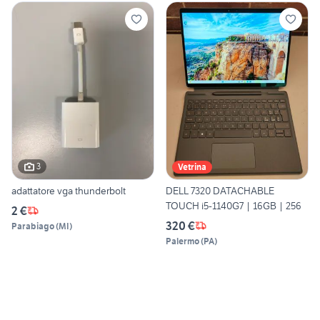
3
Vetrina
adattatore vga thunderbolt
DELL 7320 DATACHABLE
TOUCH i5-1140G7 | 16GB | 256
2 €
320 €
Parabiago
(
MI
)
Palermo
(
PA
)