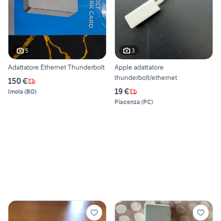
5
3
Adattatore Ethernet Thunderbolt
Apple adattatore
thunderbolt/ethernet
150 €
19 €
Imola
(
BO
)
Piacenza
(
PC
)