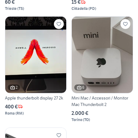
60 €
15 €
Trieste
(
TS
)
Cittadella
(
PD
)
2
6
Apple thunderbolt display 27 2k
Mini Mac / Accessori / Monitor
Mac Thunderbolt 2
400 €
2.000 €
Roma
(
RM
)
Torino
(
TO
)