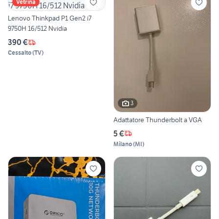
Vetrina
Lenovo Thinkpad P1 Gen2 i7
9750H 16/512 Nvidia
390 €
Cessalto
(
TV
)
3
Adattatore Thunderbolt a VGA
5 €
Milano
(
MI
)