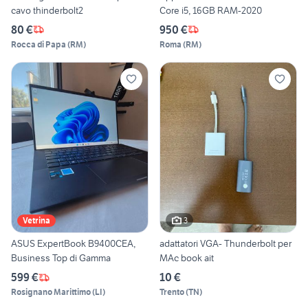
cavo thinderbolt2
Core i5, 16GB RAM-2020
80 €
950 €
Rocca di Papa
(
RM
)
Roma
(
RM
)
3
Vetrina
ASUS ExpertBook B9400CEA,
adattatori VGA- Thunderbolt per
Business Top di Gamma
MAc book ait
599 €
10 €
Rosignano Marittimo
(
LI
)
Trento
(
TN
)