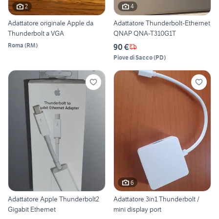
2
4
Adattatore originale Apple da
Adattatore Thunderbolt-Ethernet
Thunderbolt a VGA
QNAP QNA-T310G1T
Roma
(
RM
)
90 €
Piove di Sacco
(
PD
)
6
Adattatore Apple Thunderbolt2
Adattatore 3in1 Thunderbolt /
Gigabit Ethernet
mini display port