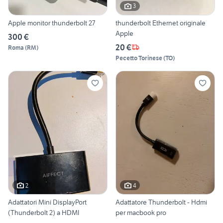
3
Apple monitor thunderbolt 27
thunderbolt Ethernet originale
Apple
300 €
20 €
Roma
(
RM
)
Pecetto Torinese
(
TO
)
2
4
Adattatori Mini DisplayPort
Adattatore Thunderbolt - Hdmi
(Thunderbolt 2) a HDMI
per macbook pro