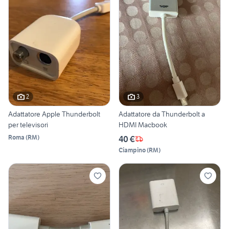
2
3
Adattatore Apple Thunderbolt
Adattatore da Thunderbolt a
per televisori
HDMI Macbook
Roma
(
RM
)
40 €
Ciampino
(
RM
)