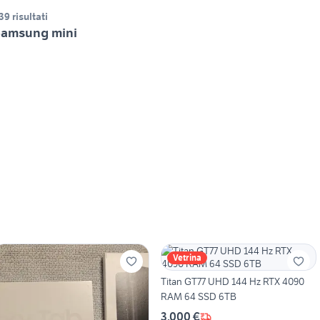
39 risultati
amsung mini
Vetrina
Titan GT77 UHD 144 Hz RTX 4090
RAM 64 SSD 6TB
3.000 €