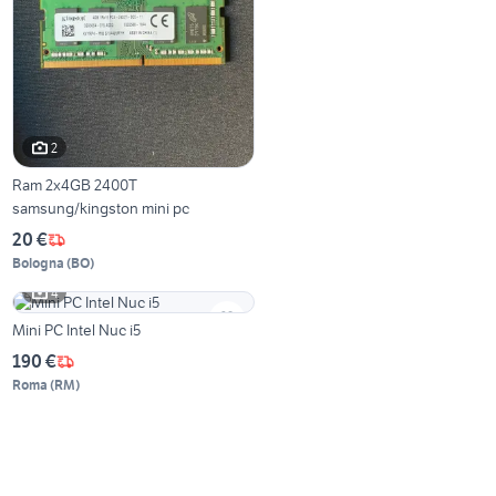
2
Ram 2x4GB 2400T
samsung/kingston mini pc
20 €
Bologna
(
BO
)
4
Mini PC Intel Nuc i5
190 €
Roma
(
RM
)