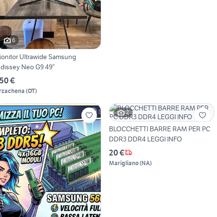
6
onitor Ultrawide Samsung
dissey Neo G9 49”
50 €
rzachena
(
OT
)
2
BLOCCHETTI BARRE RAM PER PC
DDR3 DDR4 LEGGI INFO
20 €
Marigliano
(
NA
)