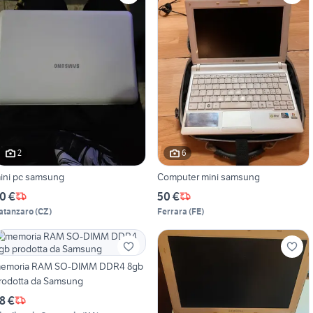
2
6
ini pc samsung
Computer mini samsung
0 €
50 €
atanzaro
(
CZ
)
Ferrara
(
FE
)
emoria RAM SO-DIMM DDR4 8gb
rodotta da Samsung
8 €