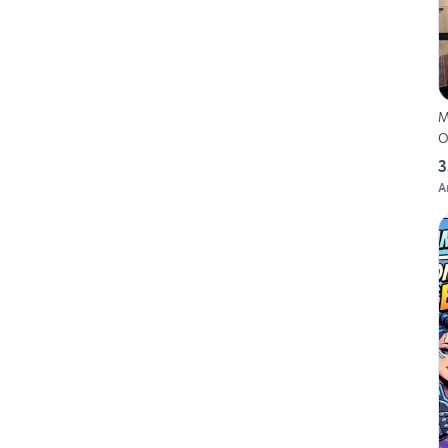
M
O
3
A