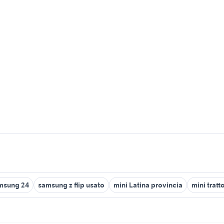
msung 24
samsung z flip usato
mini Latina provincia
mini tratt