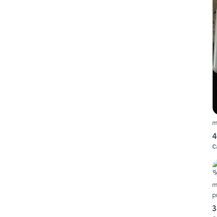
m
4
C
m
p
3