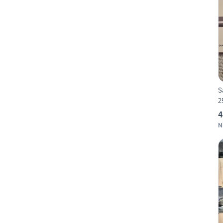
S
2
4
N