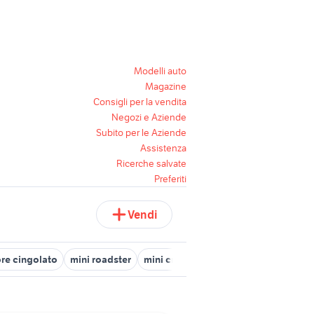
Modelli auto
Magazine
Consigli per la vendita
Negozi e Aziende
Subito per le Aziende
Assistenza
Ricerche salvate
Preferiti
Vendi
ore cingolato
mini roadster
mini cross moto
affitto appartamen