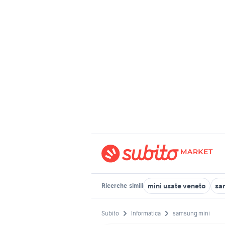
mini usate veneto
sa
Ricerche
simili
Subito
Informatica
samsung mini