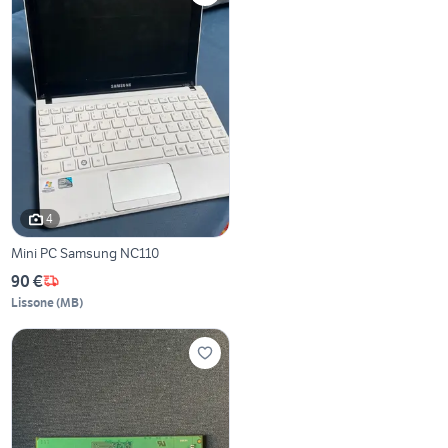
4
Mini PC Samsung NC110
90 €
Lissone
(
MB
)