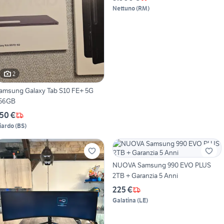
Nettuno
(
RM
)
2
amsung Galaxy Tab S10 FE+ 5G
56GB
50 €
iardo
(
BS
)
NUOVA Samsung 990 EVO PLUS
2TB + Garanzia 5 Anni
225 €
Galatina
(
LE
)