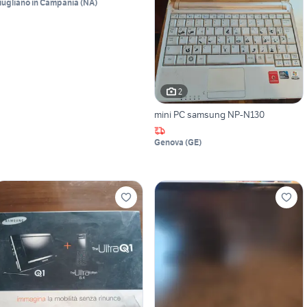
iugliano in Campania
(
NA
)
2
mini PC samsung NP-N130
Genova
(
GE
)