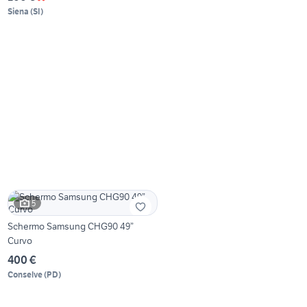
Siena
(
SI
)
5
Schermo Samsung CHG90 49”
Curvo
400 €
Conselve
(
PD
)