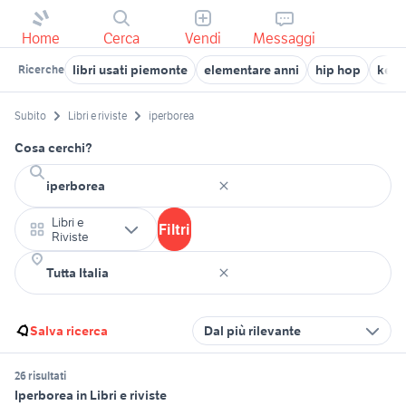
Home
Cerca
Vendi
Messaggi
libri usati piemonte
elementare anni
hip hop
ken 
Ricerche
Subito
Libri e riviste
iperborea
Cosa cerchi?
Libri e
Filtri
Riviste
Salva ricerca
Dal più rilevante
26 risultati
Iperborea in Libri e riviste