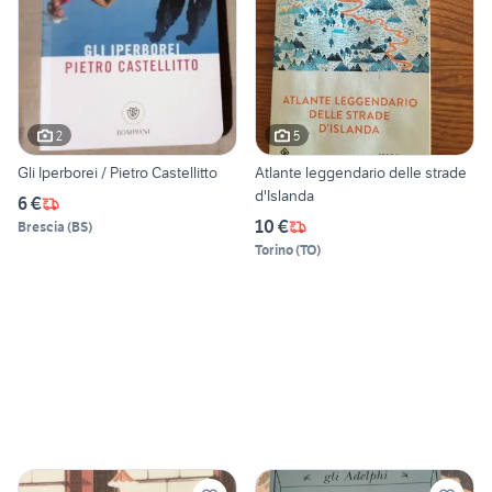
2
5
Gli Iperborei / Pietro Castellitto
Atlante leggendario delle strade
d'Islanda
6 €
10 €
Brescia
(
BS
)
Torino
(
TO
)