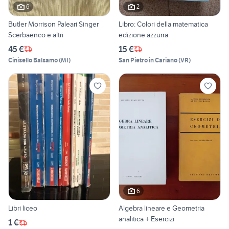
6
2
Butler Morrison Paleari Singer
Libro: Colori della matematica
Scerbaenco e altri
edizione azzurra
45 €
15 €
Cinisello Balsamo
(
MI
)
San Pietro in Cariano
(
VR
)
6
Libri liceo
Algebra lineare e Geometria
analitica + Esercizi
1 €