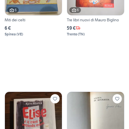
6
6
Miti dei celti
Tre libri nuovi di Mauro Biglino
6 €
59 €
Spinea
(
VE
)
Trento
(
TN
)