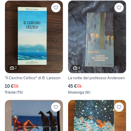
2
4
"Il Cerchio Celtico" di B. Larsson
La notte del professor Andersen
10 €
45 €
Trieste
(
TS
)
Sinalunga
(
SI
)