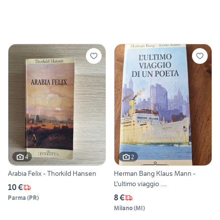
4
2
Arabia Felix - Thorkild Hansen
Herman Bang Klaus Mann -
L'ultimo viaggio ....
10 €
8 €
Parma
(
PR
)
Milano
(
MI
)