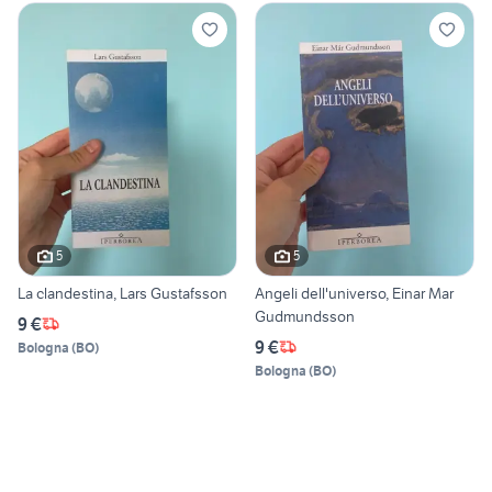
5
5
La clandestina, Lars Gustafsson
Angeli dell'universo, Einar Mar
Gudmundsson
9 €
9 €
Bologna
(
BO
)
Bologna
(
BO
)