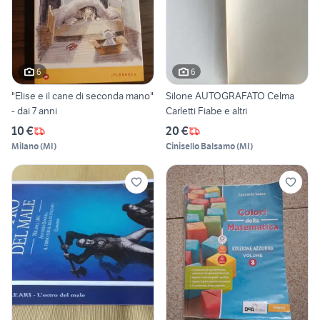
6
6
"Elise e il cane di seconda mano"
Silone AUTOGRAFATO Celma
- dai 7 anni
Carletti Fiabe e altri
10 €
20 €
Milano
(
MI
)
Cinisello Balsamo
(
MI
)