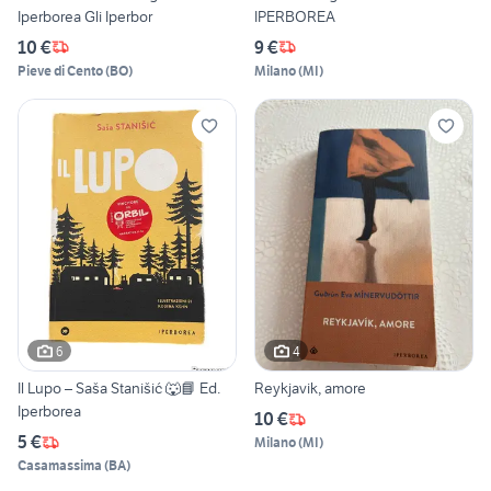
Iperborea Gli Iperbor
IPERBOREA
10 €
9 €
Pieve di Cento
(
BO
)
Milano
(
MI
)
6
4
Il Lupo – Saša Stanišić 🐺📘 Ed.
Reykjavik, amore
Iperborea
10 €
5 €
Milano
(
MI
)
Casamassima
(
BA
)