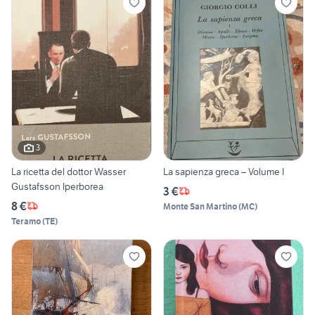
3
La ricetta del dottor Wasser
La sapienza greca – Volume I
Gustafsson Iperborea
3 €
8 €
Monte San Martino
(
MC
)
Teramo
(
TE
)