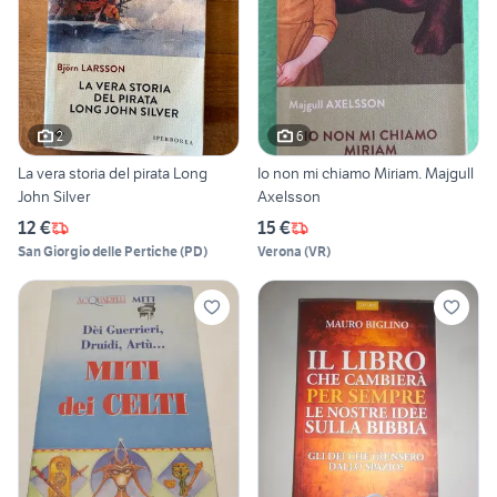
2
6
La vera storia del pirata Long
Io non mi chiamo Miriam. Majgull
John Silver
Axelsson
12 €
15 €
San Giorgio delle Pertiche
(
PD
)
Verona
(
VR
)