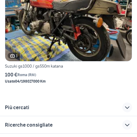
3
Suzuki gs1000 / gs550m katana
100 €
Roma
(
RM
)
Usato
04/1980
27000 Km
Più cercati
Correlati
Richerche simili
Suggerimenti
Ricerche consigliate
affitto casarsa della
cocker
auto Napoli
delizia
provincia
audi a6 berlina
gru edili usate