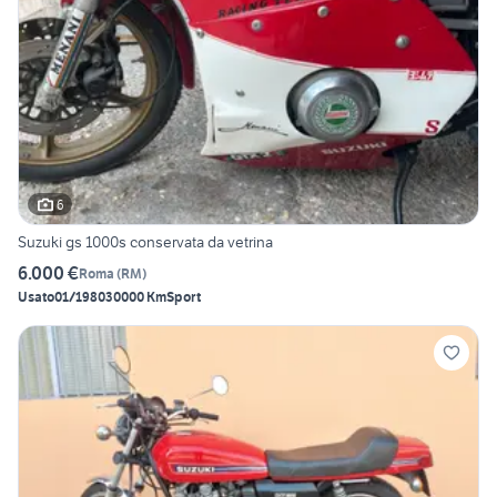
6
Suzuki gs 1000s conservata da vetrina
6.000 €
Roma
(
RM
)
Usato
01/1980
30000 Km
Sport