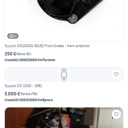
6
Suzuki GS1000G 80/81 Front brake - freni anteriori
350 €
Siena
(
SI
)
Usato
01/1980
20000 Km
Turismo
Suzuki GS 1000 - 1981
5.000 €
Torino
(
TO
)
Usato
10/1981
50000 Km
Epoca