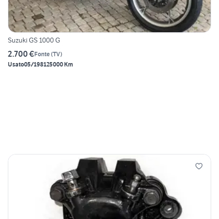
Suzuki GS 1000 G
2.700 €
Fonte
(
TV
)
Usato
05/1981
25000 Km