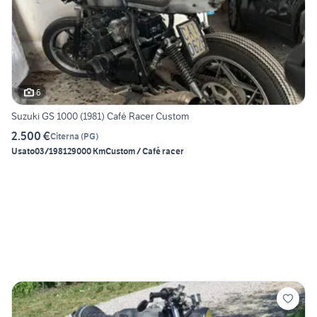
6
Suzuki GS 1000 (1981) Café Racer Custom
2.500 €
Citerna
(
PG
)
Usato
03/1981
29000 Km
Custom / Café racer