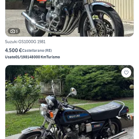
6
Suzuki GS1000G 1981
4.500 €
Castellarano
(
RE
)
Usato
01/1981
48000 Km
Turismo