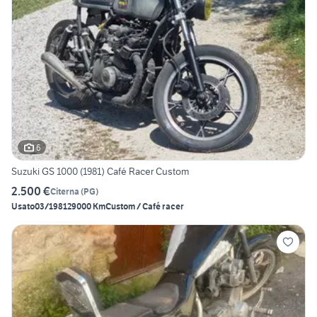
6
Suzuki GS 1000 (1981) Café Racer Custom
2.500 €
Citerna
(
PG
)
Usato
03/1981
29000 Km
Custom / Café racer