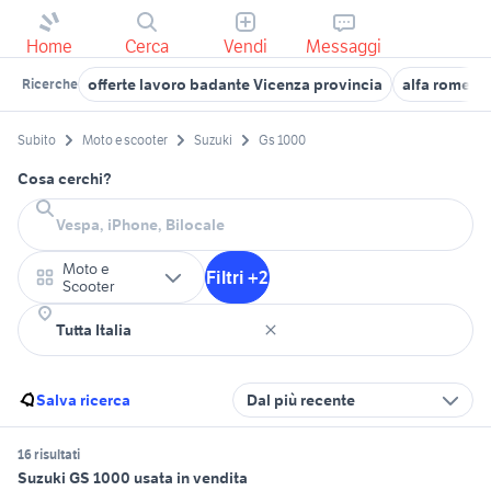
Home
Cerca
Vendi
Messaggi
offerte lavoro badante Vicenza provincia
alfa romeo 
Ricerche
Subito
Moto e scooter
Suzuki
Gs 1000
Cosa cerchi?
Moto e
Filtri +2
Scooter
Salva ricerca
Dal più recente
16 risultati
Suzuki GS 1000 usata in vendita