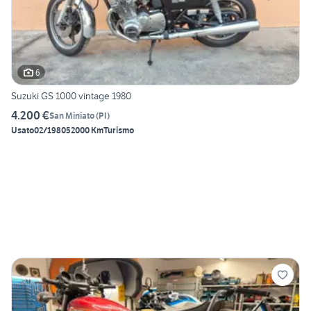
6
Suzuki GS 1000 vintage 1980
4.200 €
San Miniato
(
PI
)
Usato
02/1980
52000 Km
Turismo