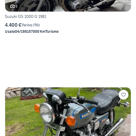
6
Suzuki GS 1000 G 1981
4.400 €
Torino
(
TO
)
Usato
04/1981
57000 Km
Turismo