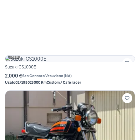
6
Suzuki GS1000E
2.000 €
San Gennaro Vesuviano
(
NA
)
Usato
02/1980
25000 Km
Custom / Café racer