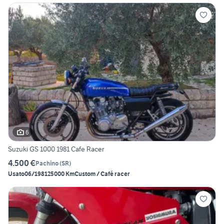
6
Suzuki GS 1000 1981 Cafe Racer
4.500 €
Pachino
(
SR
)
Usato
06/1981
25000 Km
Custom / Café racer