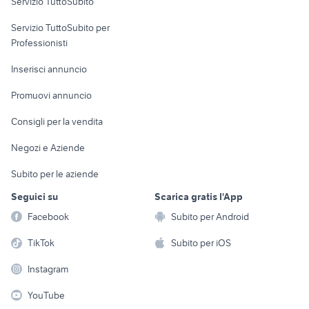
Servizio TuttoSubito
elettronica
per la casa e la
sports e hobby
Servizio TuttoSubito per
persona
Informatica
Animali
Professionisti
Arredamento e
Console e
Accessori per
Casalinghi
Inserisci annuncio
Videogiochi
animali
Elettrodomestici
Promuovi annuncio
Audio/Video
Musica e Film
Giardino e Fai da te
Consigli per la vendita
Fotografia
Libri e Riviste
Abbigliamento e
Negozi e Aziende
Telefonia
Strumenti Musicali
Accessori
Subito per le aziende
Sports
Tutto per i bambini
Seguici su
Scarica gratis l'App
Biciclette
Facebook
Subito per Android
Collezionismo
TikTok
Subito per iOS
Instagram
YouTube