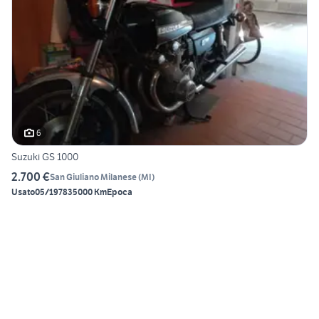
6
Suzuki GS 1000
2.700 €
San Giuliano Milanese
(
MI
)
Usato
05/1978
35000 Km
Epoca