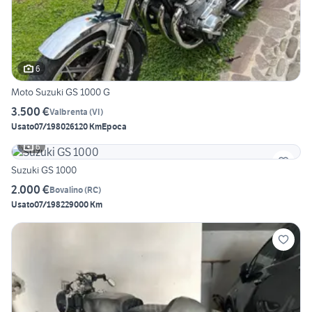
6
Moto Suzuki GS 1000 G
3.500 €
Valbrenta
(
VI
)
Usato
07/1980
26120 Km
Epoca
6
Suzuki GS 1000
2.000 €
Bovalino
(
RC
)
Usato
07/1982
29000 Km