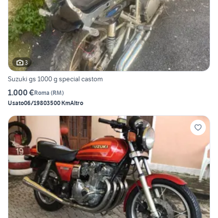
3
Suzuki gs 1000 g special castom
1.000 €
Roma
(
RM
)
Usato
06/1980
3500 Km
Altro