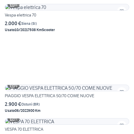
6
Vespa elettrica 70
2.000 €
Siena
(
SI
)
Usato
10/2021
7508 Km
Scooter
6
PIAGGIO VESPA ELETTRICA 50/70 COME NUOVE
2.900 €
Ostuni
(
BR
)
Usato
06/2022
900 Km
5
VESPA 70 ELETTRICA