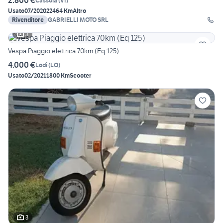
2.800 €
Cassola
(
VI
)
Usato
07/2020
22464 Km
Altro
Rivenditore
GABRIELLI MOTO SRL
3
Vespa Piaggio elettrica 70km (Eq 125)
4.000 €
Lodi
(
LO
)
Usato
02/2021
1800 Km
Scooter
3