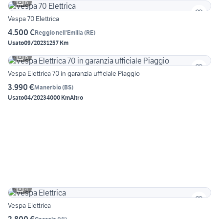
6
Vespa 70 Elettrica
4.500 €
Reggio nell'Emilia
(
RE
)
Usato
09/2023
1257 Km
6
Vespa Elettrica 70 in garanzia ufficiale Piaggio
3.990 €
Manerbio
(
BS
)
Usato
04/2023
4000 Km
Altro
4
Vespa Elettrica