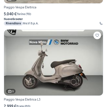
Piaggio Vespa Elettrica
5.040 €
Torino
(
TO
)
Nuovo
Scooter
Rivenditore
Mo.Vi S.p.A.
9
Piaggio Vespa Elettrica L3
2.999 €
Prato
(
PO
)