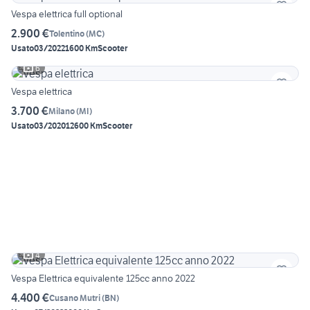
Vespa elettrica full optional
2.900 €
Tolentino
(
MC
)
Usato
03/2022
1600 Km
Scooter
6
Vespa elettrica
3.700 €
Milano
(
MI
)
Usato
03/2020
12600 Km
Scooter
4
Vespa Elettrica equivalente 125cc anno 2022
4.400 €
Cusano Mutri
(
BN
)