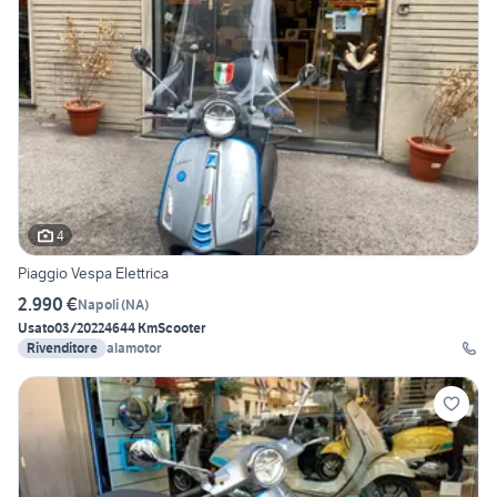
4
Piaggio Vespa Elettrica
2.990 €
Napoli
(
NA
)
Usato
03/2022
4644 Km
Scooter
Rivenditore
alamotor