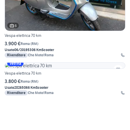
6
Vespa elettrica 70 km
3.900 €
Roma
(
RM
)
Usato
06/2019
5306 Km
Scooter
Rivenditore
Che Moto!Roma
Vetrina
Vespa elettrica 70 km
3.800 €
Roma
(
RM
)
Usato
2026
5066 Km
Scooter
Rivenditore
Che Moto!Roma