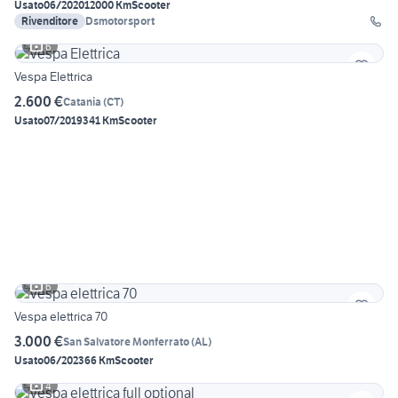
Usato
06/2020
12000 Km
Scooter
Rivenditore
Dsmotorsport
6
Vespa Elettrica
2.600 €
Catania
(
CT
)
Usato
07/2019
341 Km
Scooter
6
Vespa elettrica 70
3.000 €
San Salvatore Monferrato
(
AL
)
Usato
06/2023
66 Km
Scooter
4