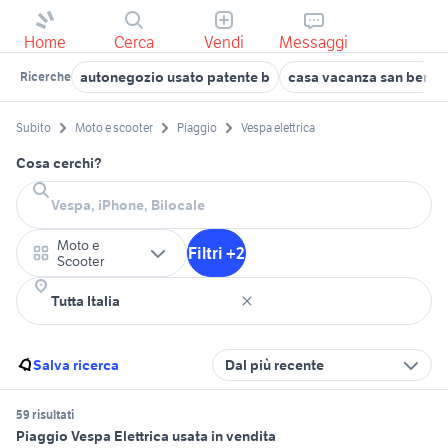
Home
Cerca
Vendi
Messaggi
autonegozio usato patente b
casa vacanza san benede
Ricerche
Subito
Moto e scooter
Piaggio
Vespa elettrica
Cosa cerchi?
Moto e
Filtri +2
Scooter
Salva ricerca
Dal più recente
59 risultati
Piaggio Vespa Elettrica usata in vendita