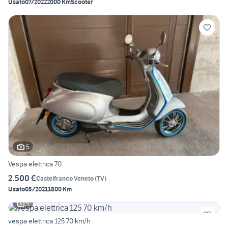
Usato
07/2022
2000 Km
Scooter
5
Vespa elettrica 70
2.500 €
Castelfranco Veneto
(
TV
)
Usato
05/2021
1800 Km
5
vespa elettrica 125 70 km/h