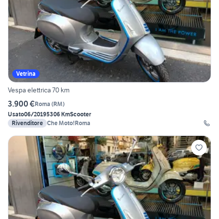
Vetrina
Vespa elettrica 70 km
3.900 €
Roma
(
RM
)
Usato
06/2019
5306 Km
Scooter
Rivenditore
Che Moto!Roma