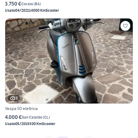
3.750 €
Corato
(
BA
)
Usato
04/2021
14000 Km
Scooter
6
Vespa 50 elettrica
4.000 €
San Cataldo
(
CL
)
Usato
05/2019
300 Km
Scooter