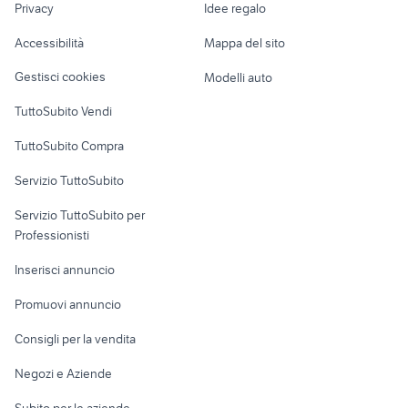
Privacy
Idee regalo
animali
Garage e box
toyota corolla
auto usate chieti
Caravan e Camper
Accessibilità
Mappa del sito
Loft, mansarde e
Veicoli commerciali
altro
Gestisci cookies
Modelli auto
Case vacanza
TuttoSubito Vendi
Uffici e Locali
TuttoSubito Compra
commerciali
Servizio TuttoSubito
elettronica
per la casa e la
sports e hobby
Servizio TuttoSubito per
persona
Informatica
Animali
Professionisti
Arredamento e
Console e
Accessori per
Casalinghi
Inserisci annuncio
Videogiochi
animali
Elettrodomestici
Promuovi annuncio
Audio/Video
Musica e Film
Giardino e Fai da te
Consigli per la vendita
Fotografia
Libri e Riviste
Abbigliamento e
Negozi e Aziende
Telefonia
Strumenti Musicali
Accessori