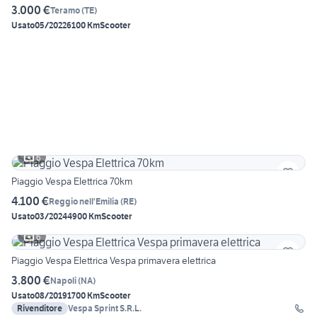
3.000 €
Teramo
(
TE
)
Usato
05/2022
6100 Km
Scooter
6
Piaggio Vespa Elettrica 70km
4.100 €
Reggio nell'Emilia
(
RE
)
Usato
03/2024
4900 Km
Scooter
6
Piaggio Vespa Elettrica Vespa primavera elettrica
3.800 €
Napoli
(
NA
)
Usato
08/2019
1700 Km
Scooter
Rivenditore
Vespa Sprint S.R.L.