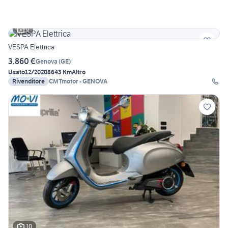
9
VESPA Elettrica
3.860 €
Genova
(
GE
)
Usato
12/2020
8643 Km
Altro
Rivenditore
CMTmotor - GENOVA
10