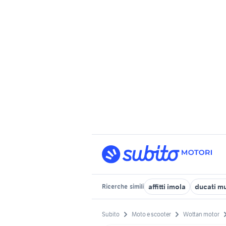
affitti imola
ducati mu
Ricerche
simili
Subito
Moto e scooter
Wottan motor