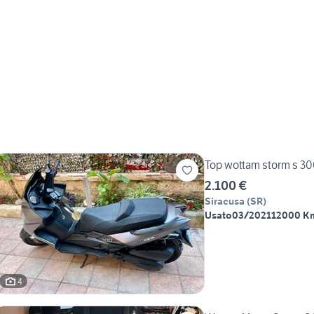
Top wottam storm s 3
2.100 €
Siracusa
(
SR
)
Usato
03/2021
12000 K
4