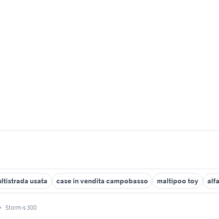
ltistrada usata
case in vendita campobasso
maltipoo toy
alf
Storm-s 300