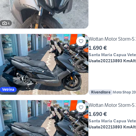
4
Wottan Motor Storm-S 
1.690 €
Santa Maria Capua Vete
Usato
2022
13893 Km
Alt
Vetrina
Rivenditore
Moto Shop 20
Wottan Motor Storm-S 
1.690 €
Santa Maria Capua Vete
Usato
2022
13893 Km
Alt