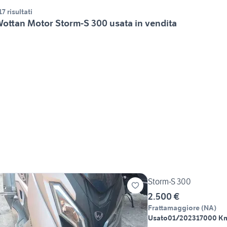
17 risultati
ottan Motor Storm-S 300 usata in vendita
Storm-S 300
2.500 €
Frattamaggiore
(
NA
)
Usato
01/2023
17000 K