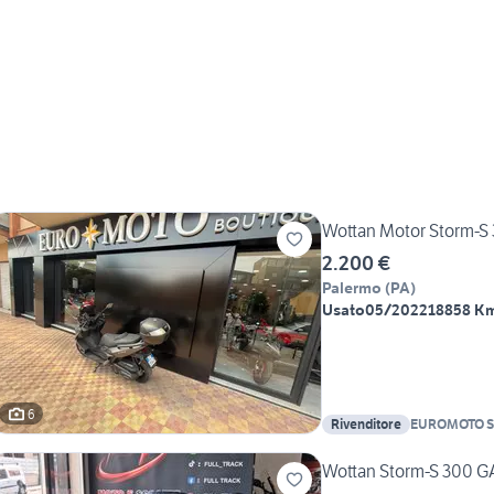
Wottan Motor Storm-S
2.200 €
Palermo
(
PA
)
Usato
05/2022
18858 K
6
Rivenditore
EUROMOTO S
Wottan Storm-S 300 