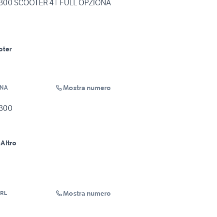
S 300 SCOOTER 4T FULL OPZIONA
oter
Mostra numero
ONA
 300
m
Altro
Mostra numero
RL