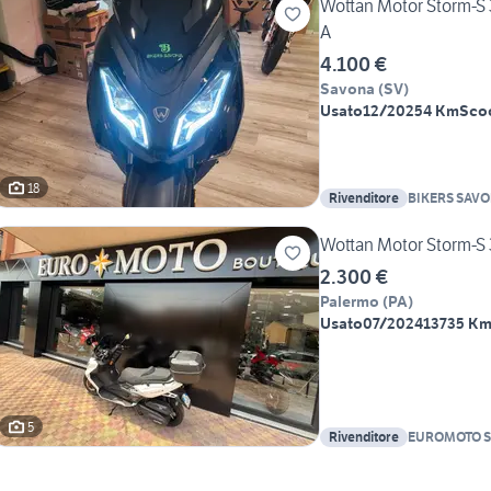
Wottan Motor Storm-
A
4.100 €
Savona
(
SV
)
Usato
12/2025
4 Km
Sco
18
Rivenditore
BIKERS SAV
Wottan Motor Storm-S
2.300 €
Palermo
(
PA
)
Usato
07/2024
13735 K
5
Rivenditore
EUROMOTO S