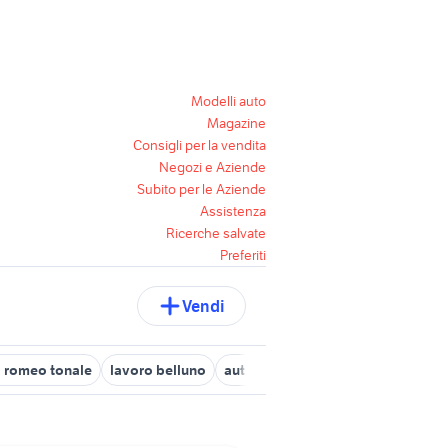
Modelli auto
Magazine
Consigli per la vendita
Negozi e Aziende
Subito per le Aziende
Assistenza
Ricerche salvate
Preferiti
Vendi
a romeo tonale
lavoro belluno
auto grandinate
cagiva mito 12