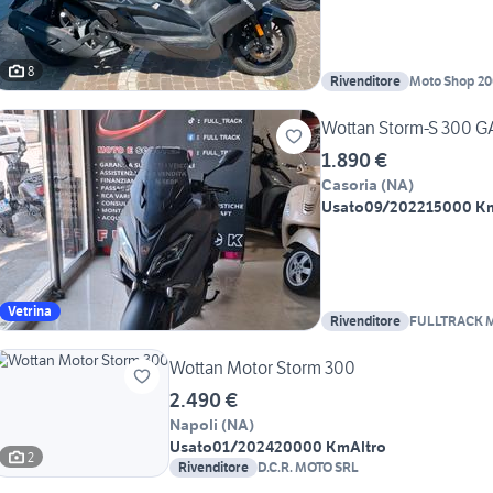
8
Rivenditore
Moto Shop 20
Wottan Storm-S 300 
1.890 €
Casoria
(
NA
)
Usato
09/2022
15000 K
Vetrina
Rivenditore
FULLTRACK 
Wottan Motor Storm 300
2.490 €
Napoli
(
NA
)
Usato
01/2024
20000 Km
Altro
2
Rivenditore
D.C.R. MOTO SRL