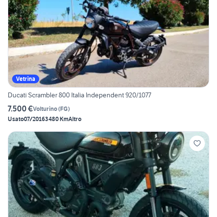
Vetrina
Ducati Scrambler 800 Italia Independent 920/1077
7.500 €
Volturino
(
FG
)
Usato
07/2016
3480 Km
Altro