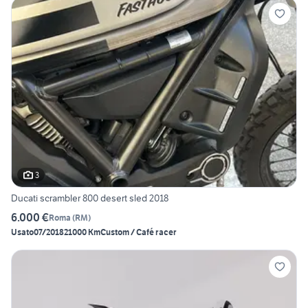
3
Ducati scrambler 800 desert sled 2018
6.000 €
Roma
(
RM
)
Usato
07/2018
21000 Km
Custom / Café racer