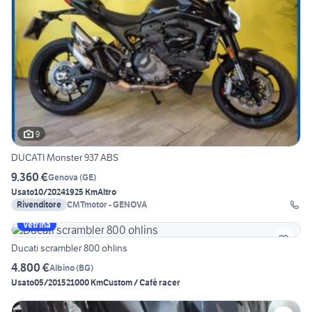
9
DUCATI Monster 937 ABS
9.360 €
Genova
(
GE
)
Usato
10/2024
1925 Km
Altro
Rivenditore
CMTmotor - GENOVA
Vetrina
Ducati scrambler 800 ohlins
4.800 €
Albino
(
BG
)
Usato
05/2015
21000 Km
Custom / Café racer