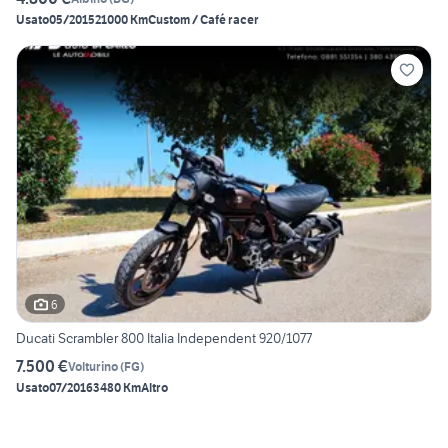
Usato
05/2015
21000 Km
Custom / Café racer
6
Ducati Scrambler 800 Italia Independent 920/1077
7.500 €
Volturino
(
FG
)
Usato
07/2016
3480 Km
Altro