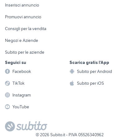
Console e
Accessori per
Casalinghi
Inserisci annuncio
Videogiochi
animali
Elettrodomestici
Promuovi annuncio
Audio/Video
Musica e Film
Giardino e Fai da te
Consigli per la vendita
Fotografia
Libri e Riviste
Abbigliamento e
Negozi e Aziende
Telefonia
Strumenti Musicali
Accessori
Subito per le aziende
Sports
Tutto per i bambini
Seguici su
Scarica gratis l'App
Biciclette
Facebook
Subito per Android
Collezionismo
TikTok
Subito per iOS
Instagram
YouTube
©
2026
Subito.it - P.IVA 05526340962