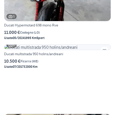
5
Ducati Hypermotard 698 mono Rve
11.000 €
Codogno
(
LO
)
Usato
05/2024
1995 Km
Sport
6
Ducati multistrada 950 holins/andreani
10.500 €
Ficarra
(
ME
)
Usato
07/2017
32000 Km