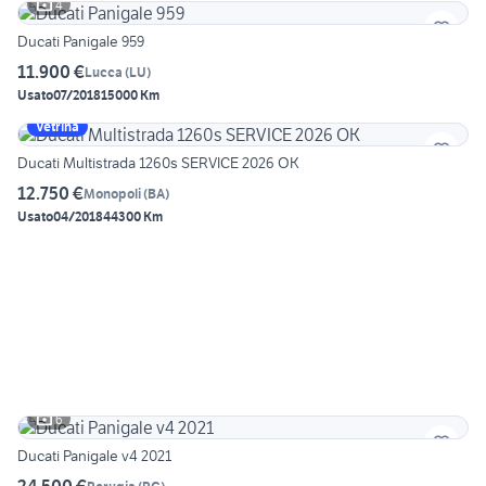
4
Ducati Panigale 959
11.900 €
Lucca
(
LU
)
Usato
07/2018
15000 Km
Vetrina
Ducati Multistrada 1260s SERVICE 2026 OK
12.750 €
Monopoli
(
BA
)
Usato
04/2018
44300 Km
6
Ducati Panigale v4 2021