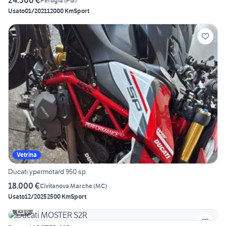
24.500 €
Perugia
(
PG
)
Usato
01/2021
12000 Km
Sport
Vetrina
Ducati ypermotard 950 sp
18.000 €
Civitanova Marche
(
MC
)
Usato
12/2025
2500 Km
Sport
6