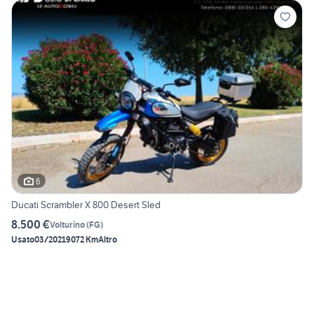
6
Ducati Scrambler X 800 Desert Sled
8.500 €
Volturino
(
FG
)
Usato
03/2021
9072 Km
Altro