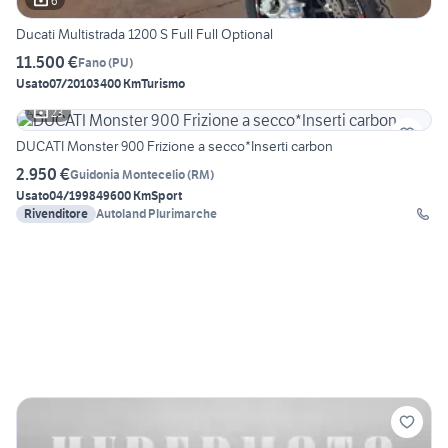
6
Ducati Multistrada 1200 S Full Full Optional
11.500 €
Fano
(
PU
)
Usato
07/2010
3400 Km
Turismo
23
DUCATI Monster 900 Frizione a secco*Inserti carbon
2.950 €
Guidonia Montecelio
(
RM
)
Usato
04/1998
49600 Km
Sport
Rivenditore
Autoland Plurimarche