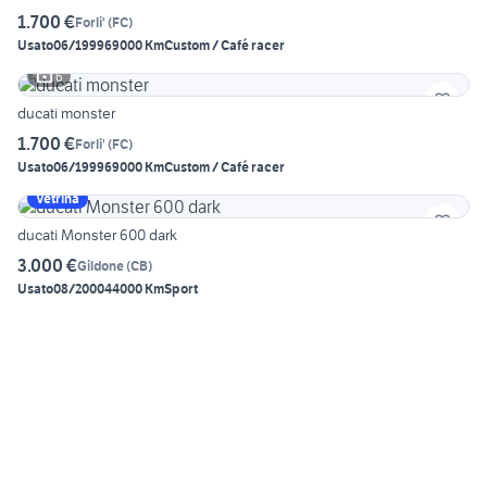
1.700 €
Forli'
(
FC
)
Usato
06/1999
69000 Km
Custom / Café racer
6
ducati monster
1.700 €
Forli'
(
FC
)
Usato
06/1999
69000 Km
Custom / Café racer
Vetrina
ducati Monster 600 dark
3.000 €
Gildone
(
CB
)
Usato
08/2000
44000 Km
Sport