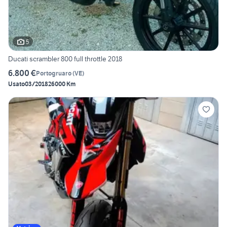
5
Ducati scrambler 800 full throttle 2018
6.800 €
Portogruaro
(
VE
)
Usato
03/2018
26000 Km