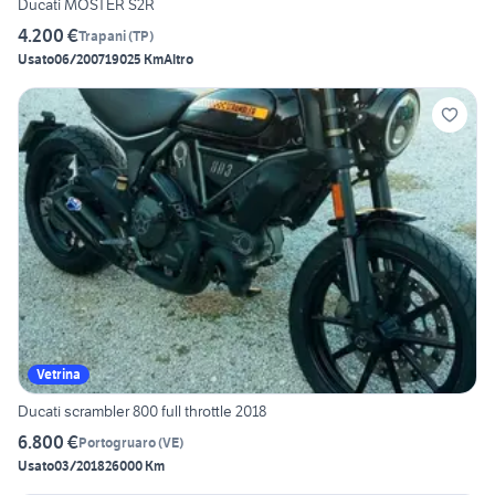
Ducati MOSTER S2R
4.200 €
Trapani
(
TP
)
Usato
06/2007
19025 Km
Altro
Vetrina
Ducati scrambler 800 full throttle 2018
6.800 €
Portogruaro
(
VE
)
Usato
03/2018
26000 Km