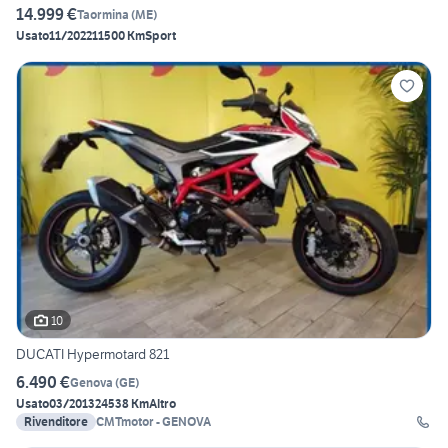
14.999 €
Taormina
(
ME
)
Usato
11/2022
11500 Km
Sport
10
DUCATI Hypermotard 821
6.490 €
Genova
(
GE
)
Usato
03/2013
24538 Km
Altro
Rivenditore
CMTmotor - GENOVA