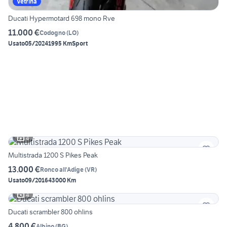
Vetrina
Ducati Hypermotard 698 mono Rve
11.000 €
Codogno
(
LO
)
Usato
05/2024
1995 Km
Sport
4
Multistrada 1200 S Pikes Peak
13.000 €
Ronco all'Adige
(
VR
)
Usato
09/2016
43000 Km
4
Ducati scrambler 800 ohlins
4.800 €
Albino
(
BG
)