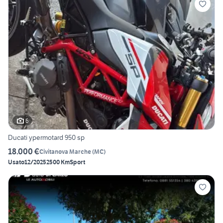
6
Ducati ypermotard 950 sp
18.000 €
Civitanova Marche
(
MC
)
Usato
12/2025
2500 Km
Sport