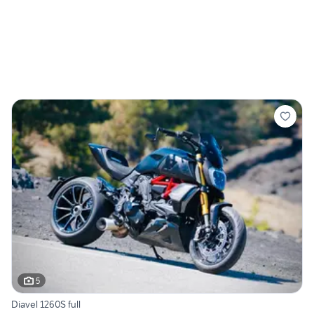
5
Diavel 1260S full