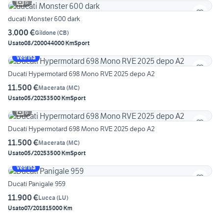
6
ducati Monster 600 dark
3.000 €
Gildone
(
CB
)
Usato
08/2000
44000 Km
Sport
Vetrina
Ducati Hypermotard 698 Mono RVE 2025 depo A2
11.500 €
Macerata
(
MC
)
Usato
05/2025
3500 Km
Sport
6
Ducati Hypermotard 698 Mono RVE 2025 depo A2
11.500 €
Macerata
(
MC
)
Usato
05/2025
3500 Km
Sport
Vetrina
Ducati Panigale 959
11.900 €
Lucca
(
LU
)
Usato
07/2018
15000 Km