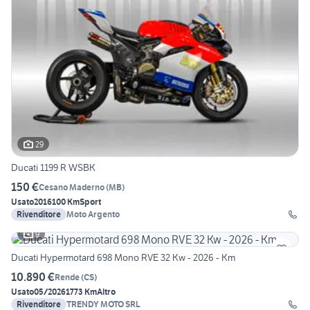
29
Ducati 1199 R WSBK
150 €
Cesano Maderno
(
MB
)
Usato
2016
100 Km
Sport
Rivenditore
Moto Argento
9
Ducati Hypermotard 698 Mono RVE 32 Kw - 2026 - Km
10.890 €
Rende
(
CS
)
Usato
05/2026
1773 Km
Altro
Rivenditore
TRENDY MOTO SRL