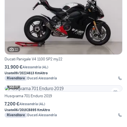
22
Ducati Panigale V4 1100 SP2 my22
31.900 €
Alessandria
(
AL
)
Usato
09/2022
4613 Km
Altro
Rivenditore
Ducati Alessandria
28
Husqvarna 701 Enduro 2019
7.200 €
Alessandria
(
AL
)
Usato
06/2019
28895 Km
Altro
Rivenditore
Ducati Alessandria