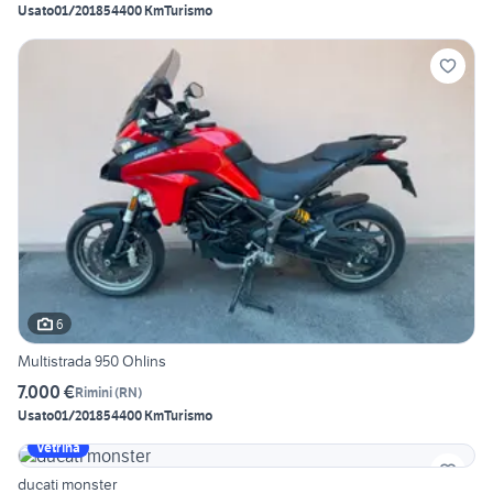
Usato
01/2018
54400 Km
Turismo
6
Multistrada 950 Ohlins
7.000 €
Rimini
(
RN
)
Usato
01/2018
54400 Km
Turismo
Vetrina
ducati monster