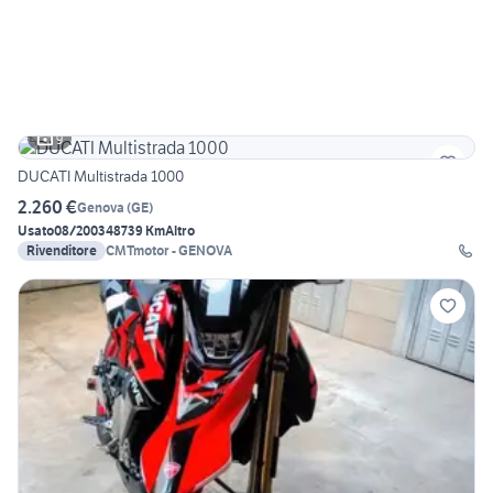
9
DUCATI Multistrada 1000
2.260 €
Genova
(
GE
)
Usato
08/2003
48739 Km
Altro
Rivenditore
CMTmotor - GENOVA