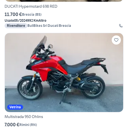
DUCATI Hypermotard 698 RED
11.700 €
Brescia
(
BS
)
Usato
05/2024
992 Km
Altro
Rivenditore
BullBikes Srl Ducati Brescia
Vetrina
Multistrada 950 Ohlins
7.000 €
Rimini
(
RN
)