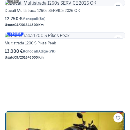
6
Ducati Multistrada 1260s SERVICE 2026 OK
12.750 €
Monopoli
(
BA
)
Usato
04/2018
44300 Km
Vetrina
Multistrada 1200 S Pikes Peak
13.000 €
Ronco all'Adige
(
VR
)
Usato
09/2016
43000 Km