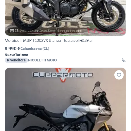
12
Morbidelli MBP T1002VX Bianca - tua a soli €189 al
8.990 €
Caltanissetta
(
CL
)
Nuovo
Turismo
Rivenditore
NICOLETTI MOTO