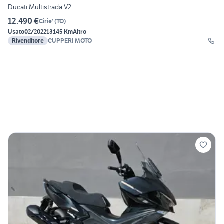
Ducati Multistrada V2
12.490 €
Cirie'
(
TO
)
Usato
02/2022
13145 Km
Altro
Rivenditore
CUPPERI MOTO