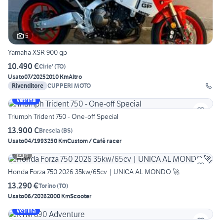
5
Yamaha XSR 900 gp
10.490 €
Cirie'
(
TO
)
Usato
07/2025
2010 Km
Altro
Rivenditore
CUPPERI MOTO
Vetrina
Triumph Trident 750 - One-off Special
13.900 €
Brescia
(
BS
)
Usato
04/1993
250 Km
Custom / Café racer
6
Honda Forza 750 2026 35kw/65cv | UNICA AL MONDO 🚀
13.290 €
Torino
(
TO
)
Usato
06/2026
2000 Km
Scooter
Vetrina