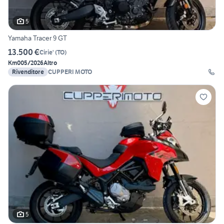
5
Yamaha Tracer 9 GT
13.500 €
Cirie'
(
TO
)
Km0
05/2026
Altro
Rivenditore
CUPPERI MOTO
5