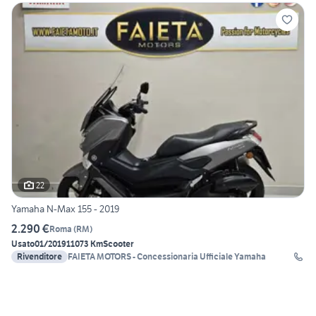
22
Yamaha N-Max 155 - 2019
2.290 €
Roma
(
RM
)
Usato
01/2019
11073 Km
Scooter
Rivenditore
FAIETA MOTORS - Concessionaria Ufficiale Yamaha