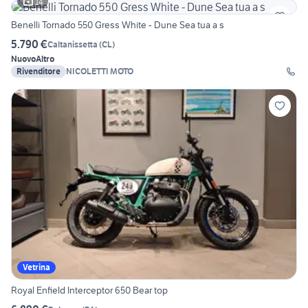
14
Benelli Tornado 550 Gress White - Dune Sea tua a s
5.790 €
Caltanissetta
(
CL
)
Nuovo
Altro
Rivenditore
NICOLETTI MOTO
Vetrina
Royal Enfield Interceptor 650 Bear top