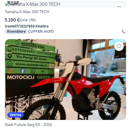
5
Yamaha X-Max 300 TECH
5.190 €
Cirie'
(
TO
)
Usato
07/2021
7958 Km
Altro
Rivenditore
CUPPERI MOTO
Vetrina
Stark Future Varg EX - 2026