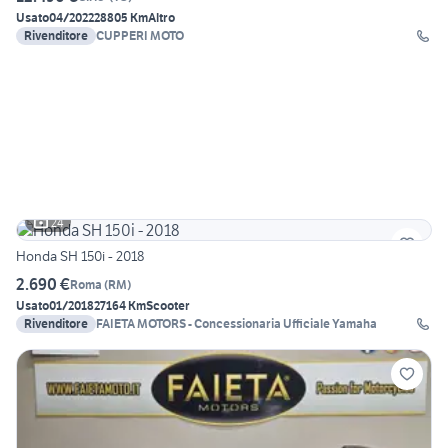
Usato
04/2022
28805 Km
Altro
Rivenditore
CUPPERI MOTO
24
Honda SH 150i - 2018
2.690 €
Roma
(
RM
)
Usato
01/2018
27164 Km
Scooter
Rivenditore
FAIETA MOTORS - Concessionaria Ufficiale Yamaha