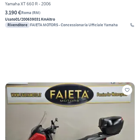
Yamaha XT 660 R - 2006
3.190 €
Roma
(
RM
)
Usato
01/2006
39031 Km
Altro
Rivenditore
FAIETA MOTORS - Concessionaria Ufficiale Yamaha