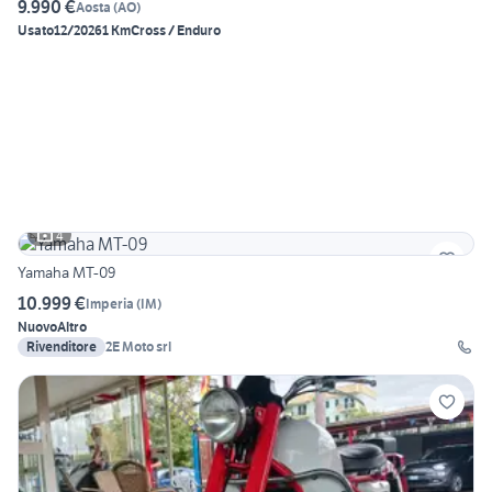
9.990 €
Aosta
(
AO
)
Usato
12/2026
1 Km
Cross / Enduro
4
Yamaha MT-09
10.999 €
Imperia
(
IM
)
Nuovo
Altro
Rivenditore
2E Moto srl