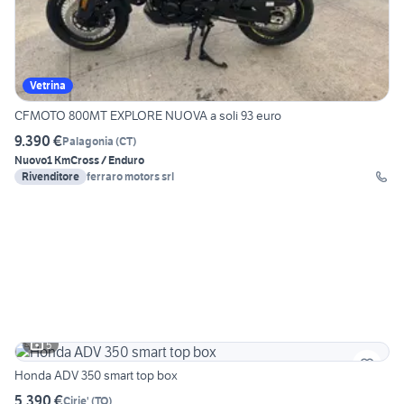
Vetrina
CFMOTO 800MT EXPLORE NUOVA a soli 93 euro
9.390 €
Palagonia
(
CT
)
Nuovo
1 Km
Cross / Enduro
Rivenditore
ferraro motors srl
5
Honda ADV 350 smart top box
5.390 €
Cirie'
(
TO
)