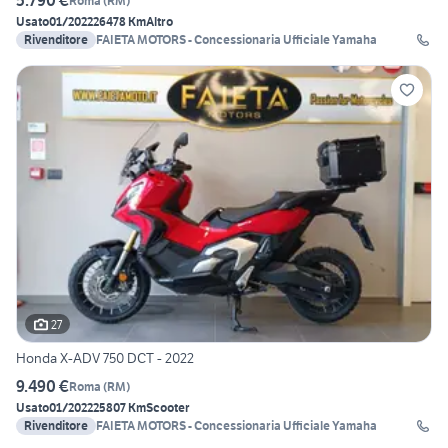
5.790 €
Roma
(
RM
)
Usato
01/2022
26478 Km
Altro
Rivenditore
FAIETA MOTORS - Concessionaria Ufficiale Yamaha
27
Honda X-ADV 750 DCT - 2022
9.490 €
Roma
(
RM
)
Usato
01/2022
25807 Km
Scooter
Rivenditore
FAIETA MOTORS - Concessionaria Ufficiale Yamaha