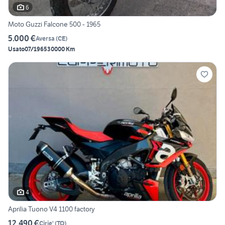
6
Moto Guzzi Falcone 500 - 1965
5.000 €
Aversa
(
CE
)
Usato
07/1965
30000 Km
4
Aprilia Tuono V4 1100 factory
12.490 €
Cirie'
(
TO
)