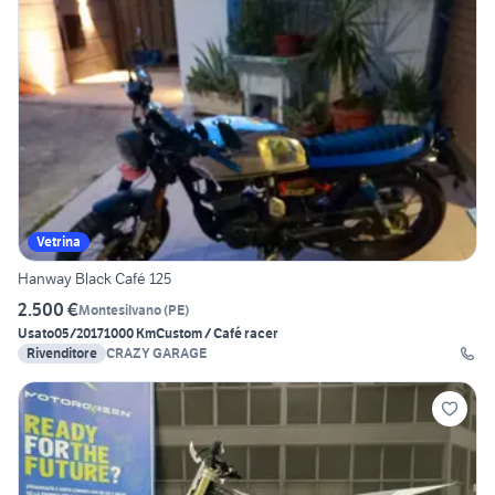
Vetrina
Hanway Black Café 125
2.500 €
Montesilvano
(
PE
)
Usato
05/2017
1000 Km
Custom / Café racer
Rivenditore
CRAZY GARAGE