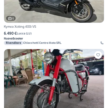
6
Kymco Xciting 400i VS
6.490 €
Lucca
(
LU
)
Nuovo
Scooter
Rivenditore
Chiocchetti Centro Moto SRL