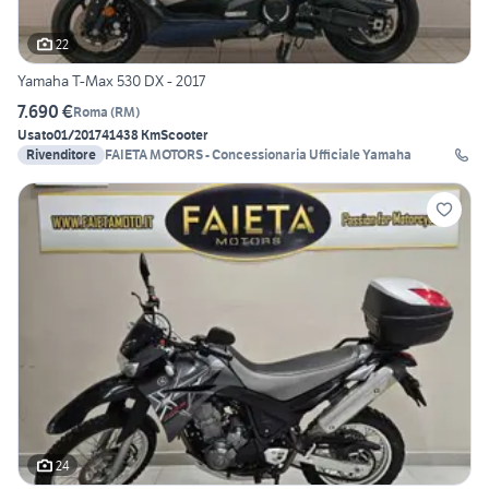
22
Yamaha T-Max 530 DX - 2017
7.690 €
Roma
(
RM
)
Usato
01/2017
41438 Km
Scooter
Rivenditore
FAIETA MOTORS - Concessionaria Ufficiale Yamaha
24