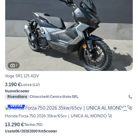
7
Voge SR1 125 ADV
3.190 €
Lucca
(
LU
)
Nuovo
Scooter
Rivenditore
Chiocchetti Centro Moto SRL
Vetrina
Honda Forza 750 2026 35kw/65cv | UNICA AL MONDO 🚀
13.290 €
Torino
(
TO
)
Usato
06/2026
2000 Km
Scooter