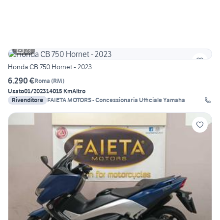
23
Honda CB 750 Hornet - 2023
6.290 €
Roma
(
RM
)
Usato
01/2023
14015 Km
Altro
Rivenditore
FAIETA MOTORS - Concessionaria Ufficiale Yamaha