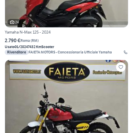
24
Yamaha N-Max 125 - 2024
2.790 €
Roma
(
RM
)
Usato
01/2024
7432 Km
Scooter
Rivenditore
FAIETA MOTORS - Concessionaria Ufficiale Yamaha