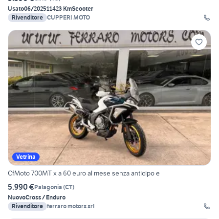
Usato
06/2025
11423 Km
Scooter
Rivenditore
CUPPERI MOTO
Vetrina
CfMoto 700MT x a 60 euro al mese senza anticipo e
5.990 €
Palagonia
(
CT
)
Nuovo
Cross / Enduro
Rivenditore
ferraro motors srl