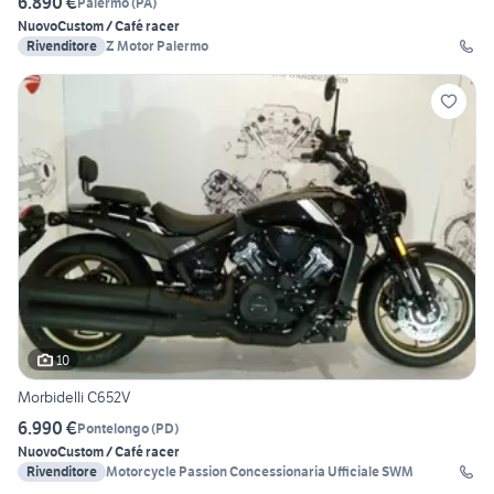
6.890 €
Palermo
(
PA
)
Nuovo
Custom / Café racer
Rivenditore
Z Motor Palermo
10
Morbidelli C652V
6.990 €
Pontelongo
(
PD
)
Nuovo
Custom / Café racer
Rivenditore
Motorcycle Passion Concessionaria Ufficiale SWM