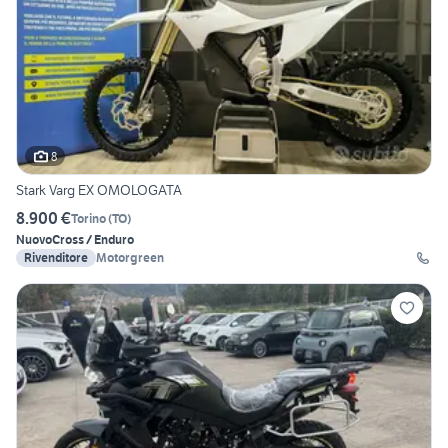
8
Stark Varg EX OMOLOGATA
8.900 €
Torino
(
TO
)
Nuovo
Cross / Enduro
Rivenditore
Motorgreen