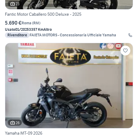
23
Fantic Motor Caballero 500 Deluxe - 2025
5.690 €
Roma
(
RM
)
Usato
01/2025
3357 Km
Altro
Rivenditore
FAIETA MOTORS - Concessionaria Ufficiale Yamaha
26
Yamaha MT-09 2026