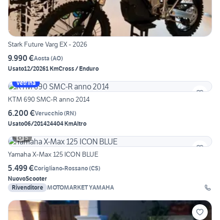
Stark Future Varg EX - 2026
9.990 €
Aosta
(
AO
)
Usato
12/2026
1 Km
Cross / Enduro
Vetrina
KTM 690 SMC-R anno 2014
6.200 €
Verucchio
(
RN
)
Usato
06/2014
24404 Km
Altro
5
Yamaha X-Max 125 ICON BLUE
5.499 €
Corigliano-Rossano
(
CS
)
Nuovo
Scooter
Rivenditore
MOTOMARKET YAMAHA