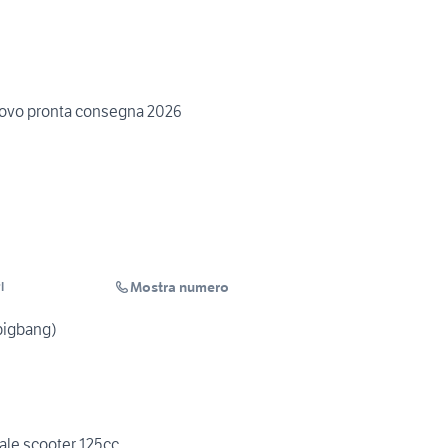
ovo pronta consegna 2026
Mostra numero
l
bigbang)
ale scooter 125cc