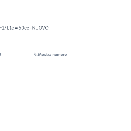
o F17 L1e = 50cc - NUOVO
Mostra numero
l