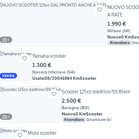
NUOVO SCOOT
A RATE
1.990 €
Milano
(
MI
)
Nuovo
0 Km
Sco
9
Rivenditore
Din
Yamaha scooter
1.300 €
Nocera Inferiore
(
SA
)
Vetrina
Usato
08/2004
1984 Km
Scooter
Scooter 125cc elettrico f19 85km
2.500 €
Bologna
(
BO
)
Nuovo
0 Km
Scooter
6
Rivenditore
Dinamicom Srl
Moto scooter