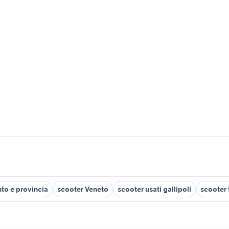
nto e provincia
scooter Veneto
scooter usati gallipoli
scooter 