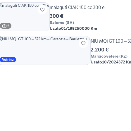
malaguti CIAK 150 cc 300 e
300 €
Salerno
(
SA
)
5
Usato
01/1992
50000 Km
NIU MQi GT 100 – 37
2.200 €
Marsicovetere
(
PZ
)
Vetrina
Usato
10/2024
372 K