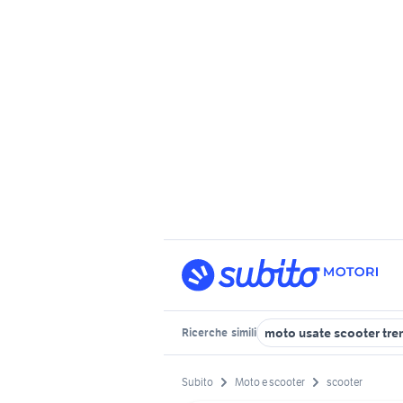
moto usate scooter tre
Ricerche
simili
Subito
Moto e scooter
scooter