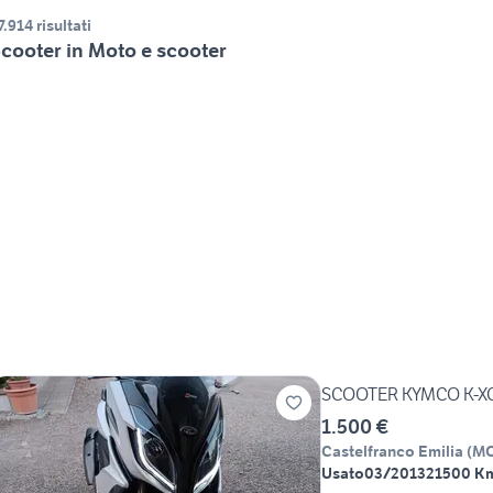
7.914 risultati
cooter in Moto e scooter
SCOOTER KYMCO K-X
1.500 €
Castelfranco Emilia
(
M
Usato
03/2013
21500 K