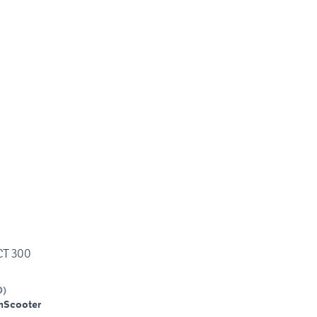
CT 300
O
)
m
Scooter