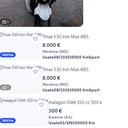
5
Tmax 530 Iron Max ABS
8.000 €
Modena
(
MO
)
Vetrina
Usato
09/2015
35000 Km
Sport
Tmax 530 Iron Max ABS
8.000 €
Modena
(
MO
)
5
Usato
09/2015
35000 Km
Sport
malaguti CIAK 150 cc 300 e
300 €
Salerno
(
SA
)
Vetrina
Usato
01/1992
50000 Km