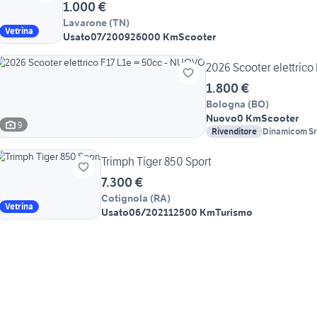
1.000 €
Lavarone
(
TN
)
Vetrina
Usato
07/2009
26000 Km
Scooter
2026 Scooter elettric
1.800 €
Bologna
(
BO
)
Nuovo
0 Km
Scooter
9
Rivenditore
Dinamicom Sr
Trimph Tiger 850 Sport
7.300 €
Cotignola
(
RA
)
Vetrina
Usato
06/2021
12500 Km
Turismo