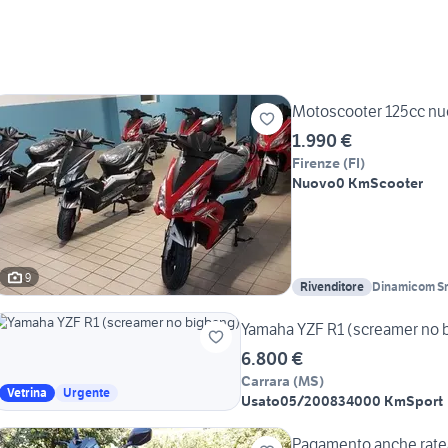
Motoscooter 125cc nu
1.990 €
Firenze
(
FI
)
Nuovo
0 Km
Scooter
9
Rivenditore
Dinamicom Sr
Yamaha YZF R1 (screamer no 
6.800 €
Carrara
(
MS
)
Vetrina
Urgente
Usato
05/2008
34000 Km
Sport
Pagamento anche rate