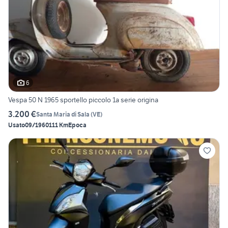
6
Vespa 50 N 1965 sportello piccolo 1a serie origina
3.200 €
Santa Maria di Sala
(
VE
)
Usato
09/1960
111 Km
Epoca