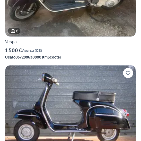
6
Vespa
1.500 €
Aversa
(
CE
)
Usato
06/2006
30000 Km
Scooter