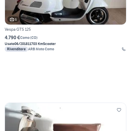
6
Vespa GTS 125
4.790 €
Como
(
CO
)
Usato
06/2018
11703 Km
Scooter
Rivenditore
ARB Moto Como