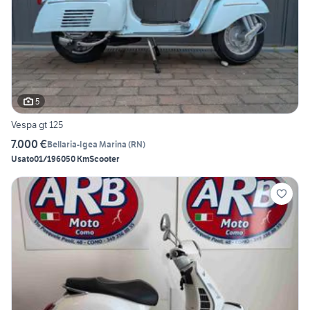
5
Vespa gt 125
7.000 €
Bellaria-Igea Marina
(
RN
)
Usato
01/1960
50 Km
Scooter