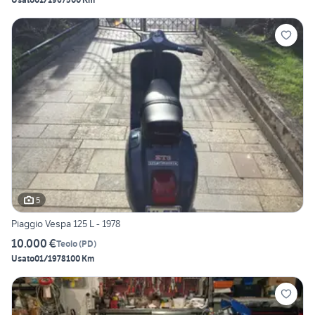
5
Piaggio Vespa 125 L - 1978
10.000 €
Teolo
(
PD
)
Usato
01/1978
100 Km