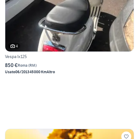
4
Vespa lx125
850 €
Roma
(
RM
)
Usato
06/2013
45000 Km
Altro