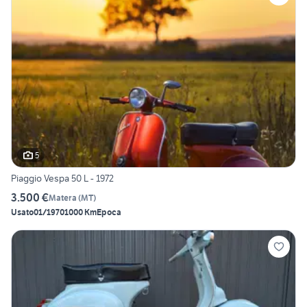
5
Piaggio Vespa 50 L - 1972
3.500 €
Matera
(
MT
)
Usato
01/1970
1000 Km
Epoca