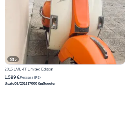
5
2015 LML 4T Limited Edition
1.599 €
Pescara
(
PE
)
Usato
06/2015
17000 Km
Scooter