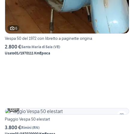
6
Vespa 50 del 1972 con libretto a paginette origina
2.800 €
Santa Maria di Sala
(
VE
)
Usato
01/1970
111 Km
Epoca
6
Piaggio Vespa 50 elestart
3.800 €
Rimini
(
RN
)
Usato
03/1970
20000 Km
Epoca