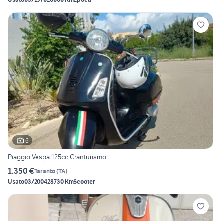
6
Piaggio Vespa 125cc Granturismo
1.350 €
Taranto
(
TA
)
Usato
03/2004
28730 Km
Scooter