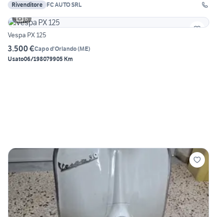
Rivenditore
FC AUTO SRL
6
Vespa PX 125
3.500 €
Capo d'Orlando
(
ME
)
Usato
06/1980
79905 Km