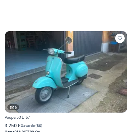
5
Vespa 50 L '67
3.250 €
Gavardo
(
BS
)
Usato
01/1967
500 Km