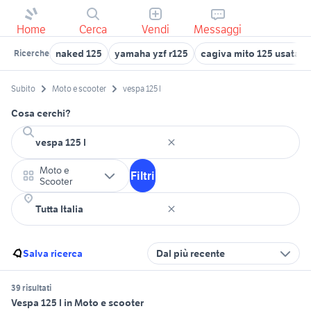
Home
Cerca
Vendi
Messaggi
naked 125
yamaha yzf r125
cagiva mito 125 usata
Ricerche
Subito
Moto e scooter
vespa 125 l
Cosa cerchi?
Moto e
Filtri
Scooter
Salva ricerca
Dal più recente
39 risultati
Vespa 125 l in Moto e scooter