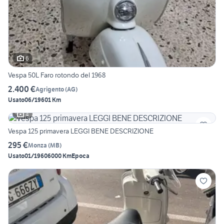
6
Vespa 50L Faro rotondo del 1968
2.400 €
Agrigento
(
AG
)
Usato
06/1960
1 Km
4
Vespa 125 primavera LEGGI BENE DESCRIZIONE
295 €
Monza
(
MB
)
Usato
01/1960
6000 Km
Epoca