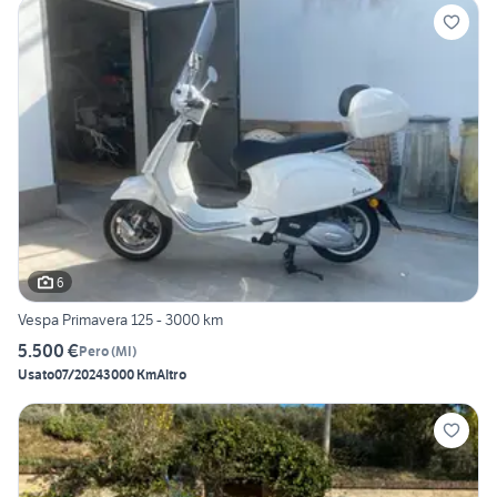
6
Vespa Primavera 125 - 3000 km
5.500 €
Pero
(
MI
)
Usato
07/2024
3000 Km
Altro