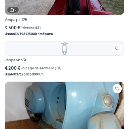
2
Vespa px 125
3.500 €
Priverno
(
LT
)
Usato
02/1981
28000 Km
Epoca
vespa vnb6t
4.200 €
Volpago del Montello
(
TV
)
Usato
03/1960
66000 Km