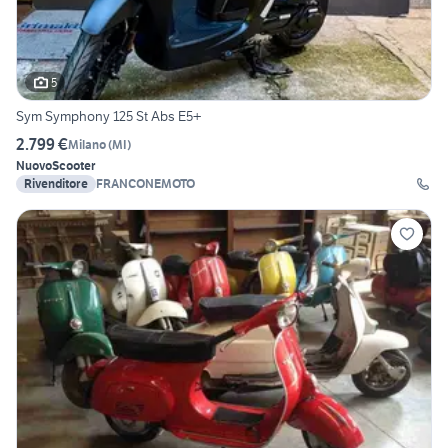
5
Sym Symphony 125 St Abs E5+
2.799 €
Milano
(
MI
)
Nuovo
Scooter
Rivenditore
FRANCONEMOTO