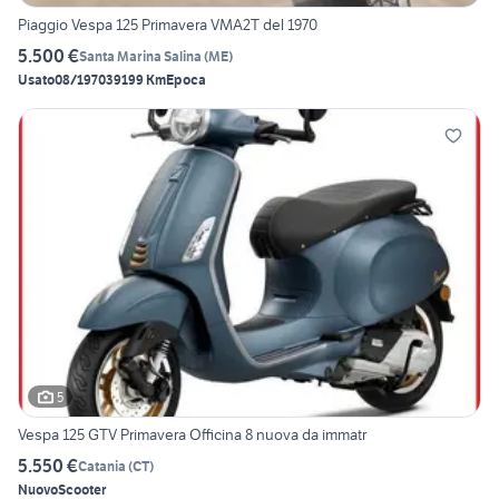
Piaggio Vespa 125 Primavera VMA2T del 1970
5.500 €
Santa Marina Salina
(
ME
)
Usato
08/1970
39199 Km
Epoca
5
Vespa 125 GTV Primavera Officina 8 nuova da immatr
5.550 €
Catania
(
CT
)
Nuovo
Scooter