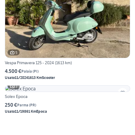
5
Vespa Primavera 125 - 2024 (1613 km)
4.500 €
Palaia
(
PI
)
Usato
11/2024
1613 Km
Scooter
3
Solex Epoca
250 €
Parma
(
PR
)
Usato
11/1986
1 Km
Epoca