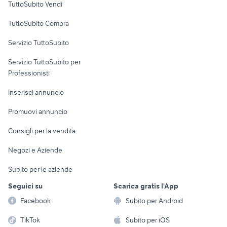
TuttoSubito Vendi
Uffici e Locali
TuttoSubito Compra
commerciali
Servizio TuttoSubito
elettronica
per la casa e la
sports e hobby
Servizio TuttoSubito per
persona
Informatica
Animali
Professionisti
Arredamento e
Console e
Accessori per
Casalinghi
Inserisci annuncio
Videogiochi
animali
Elettrodomestici
Promuovi annuncio
Audio/Video
Musica e Film
Giardino e Fai da te
Consigli per la vendita
Fotografia
Libri e Riviste
Abbigliamento e
Negozi e Aziende
Telefonia
Strumenti Musicali
Accessori
Subito per le aziende
Sports
Tutto per i bambini
Seguici su
Scarica gratis l'App
Biciclette
Facebook
Subito per Android
Collezionismo
TikTok
Subito per iOS