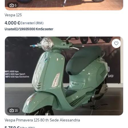
6
Vespa 125
4.000 €
Cerveteri
(
RM
)
Usato
02/1960
5000 Km
Scooter
16
Vespa Primavera 125 80 th Sede Alessandria