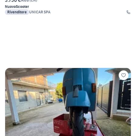
5.750 €
Alba
(
CN
)
Nuovo
Scooter
Rivenditore
UNICAR SPA