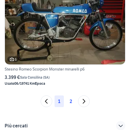
6
Stesino Romeo Scorpion Monster minarelli p6
3.399 €
Sala Consilina
(
SA
)
Usato
06/1974
1 Km
Epoca
1
2
Più cercati