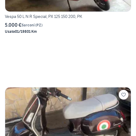
Vespa 50 L N R Special, PX 125 150 200, PK
5.000 €
Sarconi
(
PZ
)
Usato
01/1980
1 Km