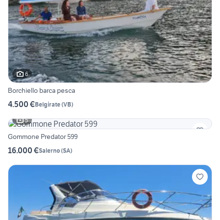
6
Borchiello barca pesca
4.500 €
Belgirate
(
VB
)
5
Gommone Predator 599
16.000 €
Salerno
(
SA
)