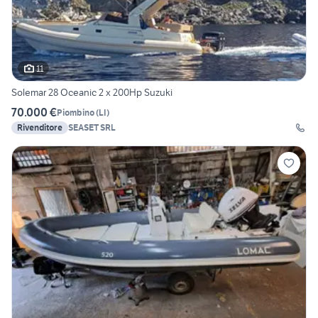
11
Solemar 28 Oceanic 2 x 200Hp Suzuki
70.000 €
Piombino
(
LI
)
Rivenditore
SEASET SRL