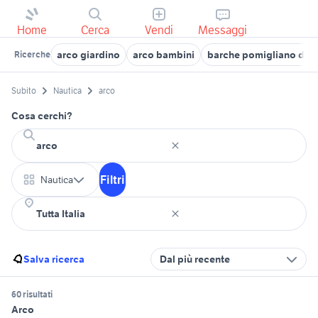
Home
Cerca
Vendi
Messaggi
arco giardino
arco bambini
barche pomigliano d'ar
Ricerche
Subito
Nautica
arco
Cosa cerchi?
Filtri
Nautica
Salva ricerca
Dal più recente
60 risultati
Arco