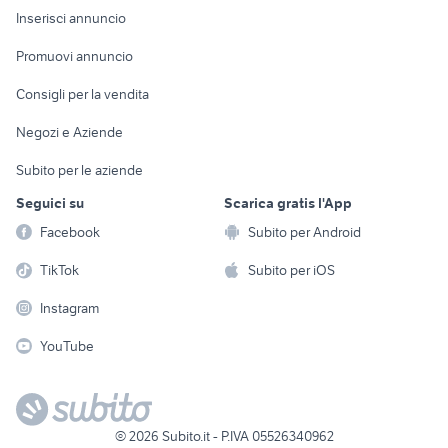
Console e
Accessori per
Casalinghi
Inserisci annuncio
Videogiochi
animali
Elettrodomestici
Promuovi annuncio
Audio/Video
Musica e Film
Giardino e Fai da te
Consigli per la vendita
Fotografia
Libri e Riviste
Abbigliamento e
Negozi e Aziende
Telefonia
Strumenti Musicali
Accessori
Subito per le aziende
Sports
Tutto per i bambini
Seguici su
Scarica gratis l'App
Biciclette
Facebook
Subito per Android
Collezionismo
TikTok
Subito per iOS
Instagram
YouTube
©
2026
Subito.it - P.IVA 05526340962