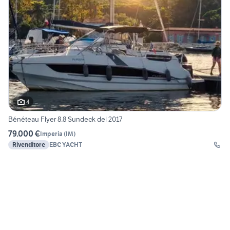
4
Bénéteau Flyer 8.8 Sundeck del 2017
79.000 €
Imperia
(
IM
)
Rivenditore
EBC YACHT