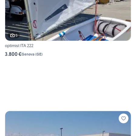
6
optimist ITA 222
3.800 €
Genova
(
GE
)