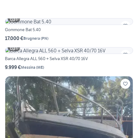
6
Gommone Bat 5.40
17.000 €
Brugnera
(
PN
)
6
Barca Allegra ALL 560 + Selva XSR 40/70 16V
9.999 €
Messina
(
ME
)