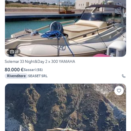
14
Solemar 33 Night&Day 2 x 300 YAMAHA
80.000 €
Sassari
(
SS
)
Rivenditore
SEASET SRL