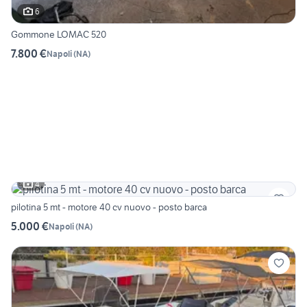
6
Gommone LOMAC 520
7.800 €
Napoli
(
NA
)
4
pilotina 5 mt - motore 40 cv nuovo - posto barca
5.000 €
Napoli
(
NA
)