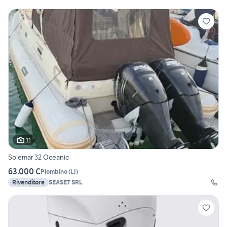
11
Solemar 32 Oceanic
63.000 €
Piombino
(
LI
)
Rivenditore
SEASET SRL