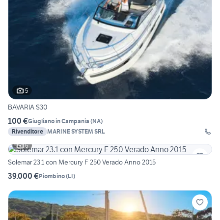
5
BAVARIA S30
100 €
Giugliano in Campania
(
NA
)
Rivenditore
MARINE SYSTEM SRL
6
Solemar 23.1 con Mercury F 250 Verado Anno 2015
39.000 €
Piombino
(
LI
)