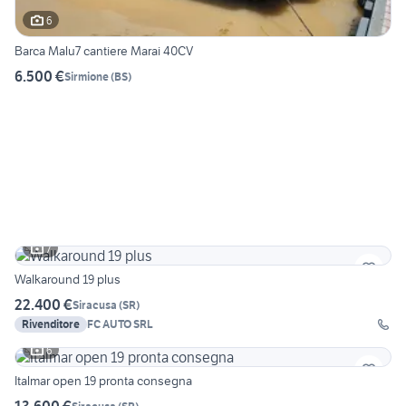
6
Barca Malu7 cantiere Marai 40CV
6.500 €
Sirmione
(
BS
)
7
Walkaround 19 plus
22.400 €
Siracusa
(
SR
)
Rivenditore
FC AUTO SRL
6
Italmar open 19 pronta consegna