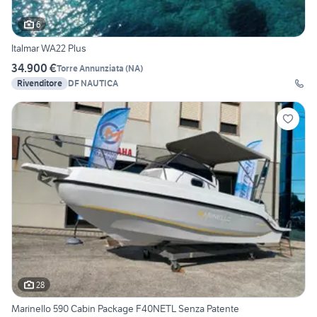
6
Italmar WA22 Plus
34.900 €
Torre Annunziata
(
NA
)
Rivenditore
DF NAUTICA
28
Marinello 590 Cabin Package F40NETL Senza Patente