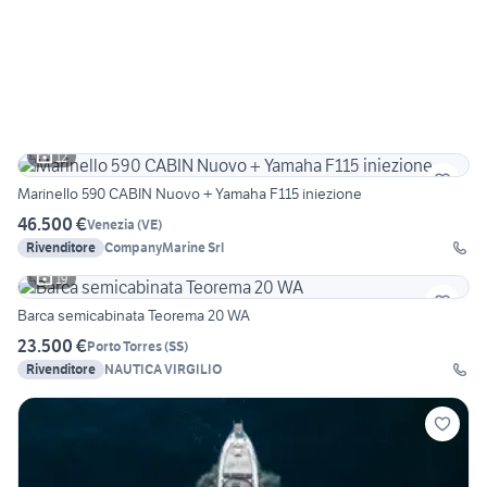
12
Marinello 590 CABIN Nuovo + Yamaha F115 iniezione
46.500 €
Venezia
(
VE
)
Rivenditore
CompanyMarine Srl
19
Barca semicabinata Teorema 20 WA
23.500 €
Porto Torres
(
SS
)
Rivenditore
NAUTICA VIRGILIO