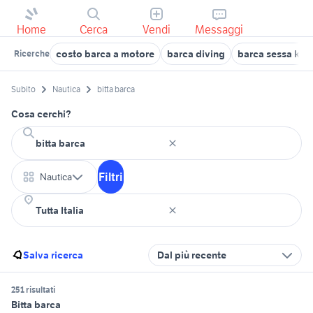
Home
Cerca
Vendi
Messaggi
costo barca a motore
barca diving
barca sessa key
Ricerche
Subito
Nautica
bitta barca
Cosa cerchi?
Filtri
Nautica
Salva ricerca
Dal più recente
251 risultati
Bitta barca