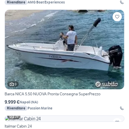
Rivenditore
AMG Boat Experiences
9
Barca NICA 5.50 NUOVA Pronta Consegna SuperPrezzo
9.999 €
Napoli
(
NA
)
Rivenditore
Passion Marine
29
Italmar Cabin 24