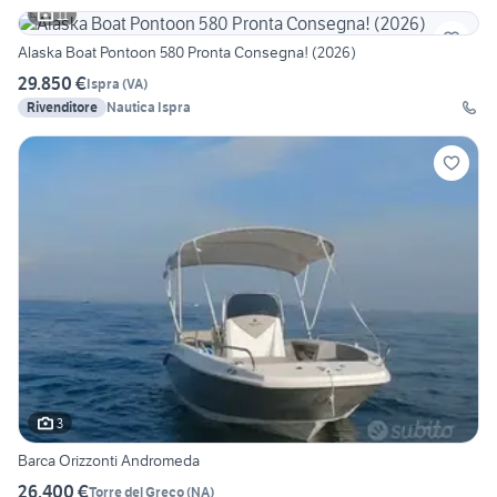
11
Alaska Boat Pontoon 580 Pronta Consegna! (2026)
29.850 €
Ispra
(
VA
)
Rivenditore
Nautica Ispra
3
Barca Orizzonti Andromeda
26.400 €
Torre del Greco
(
NA
)