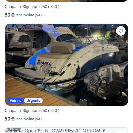
Chaparral Signature 250 ( 820 )
50 €
Casal Velino
(
SA
)
Vetrina
Urgente
Chaparral Signature 250 ( 820 )
50 €
Casal Velino
(
SA
)
14