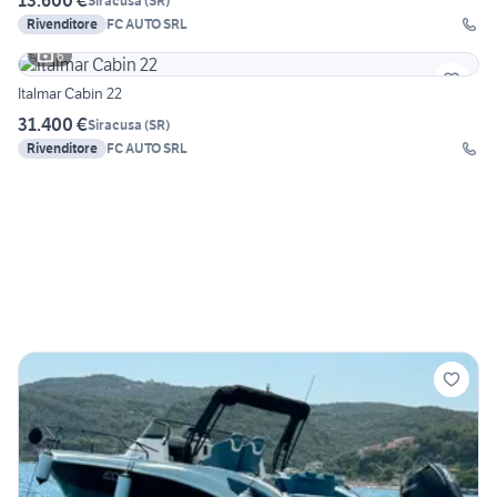
13.600 €
Siracusa
(
SR
)
Rivenditore
FC AUTO SRL
6
Italmar Cabin 22
31.400 €
Siracusa
(
SR
)
Rivenditore
FC AUTO SRL