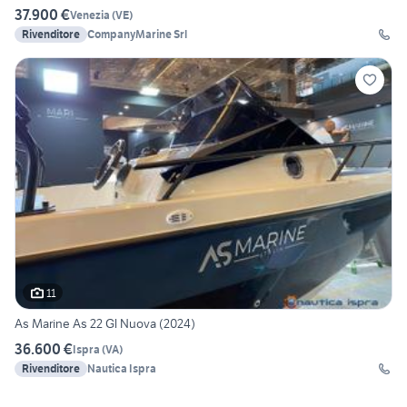
37.900 €
Venezia
(
VE
)
Rivenditore
CompanyMarine Srl
11
As Marine As 22 Gl Nuova (2024)
36.600 €
Ispra
(
VA
)
Rivenditore
Nautica Ispra