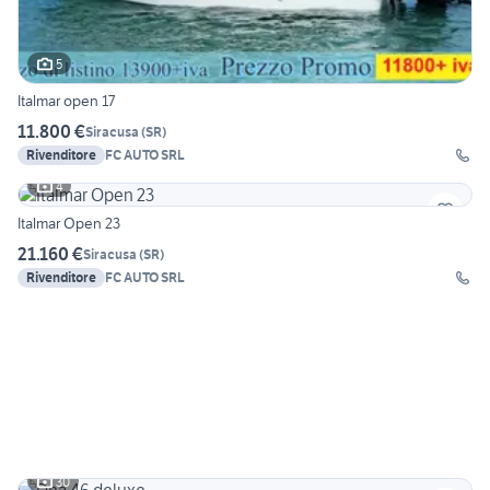
5
Italmar open 17
11.800 €
Siracusa
(
SR
)
Rivenditore
FC AUTO SRL
4
Italmar Open 23
21.160 €
Siracusa
(
SR
)
Rivenditore
FC AUTO SRL
30