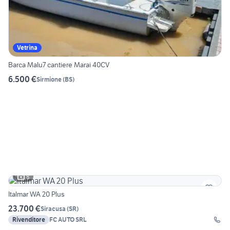
Vetrina
Barca Malu7 cantiere Marai 40CV
6.500 €
Sirmione
(
BS
)
8
Italmar WA 20 Plus
23.700 €
Siracusa
(
SR
)
Rivenditore
FC AUTO SRL