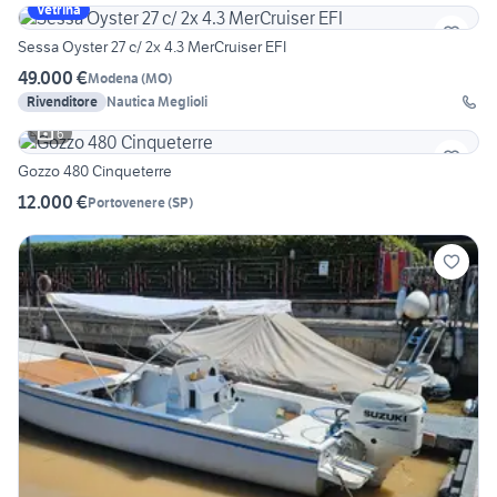
Vetrina
Sessa Oyster 27 c/ 2x 4.3 MerCruiser EFI
49.000 €
Modena
(
MO
)
Rivenditore
Nautica Meglioli
6
Gozzo 480 Cinqueterre
12.000 €
Portovenere
(
SP
)