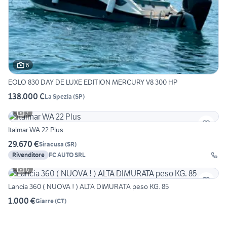
6
EOLO 830 DAY DE LUXE EDITION MERCURY V8 300 HP
138.000 €
La Spezia
(
SP
)
7
Italmar WA 22 Plus
29.670 €
Siracusa
(
SR
)
Rivenditore
FC AUTO SRL
6
Lancia 360 ( NUOVA ! ) ALTA DIMURATA peso KG. 85
1.000 €
Giarre
(
CT
)