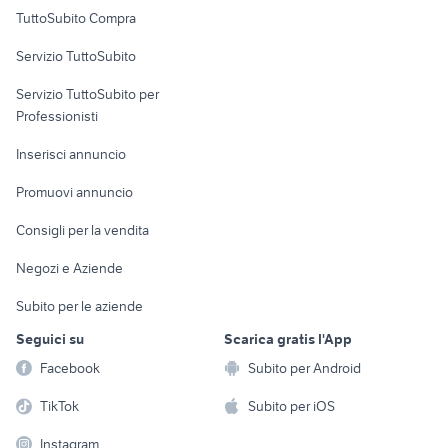
Uffici e Locali
TuttoSubito Compra
commerciali
Servizio TuttoSubito
elettronica
per la casa e la
sports e hobby
Servizio TuttoSubito per
persona
Informatica
Animali
Professionisti
Arredamento e
Console e
Accessori per
Casalinghi
Inserisci annuncio
Videogiochi
animali
Elettrodomestici
Promuovi annuncio
Audio/Video
Musica e Film
Giardino e Fai da te
Consigli per la vendita
Fotografia
Libri e Riviste
Abbigliamento e
Negozi e Aziende
Telefonia
Strumenti Musicali
Accessori
Subito per le aziende
Sports
Tutto per i bambini
Seguici su
Scarica gratis l'App
Biciclette
Facebook
Subito per Android
Collezionismo
TikTok
Subito per iOS
Instagram