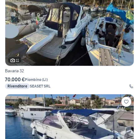
11
Bavaria 32
70.000 €
Piombino
(
LI
)
Rivenditore
SEASET SRL