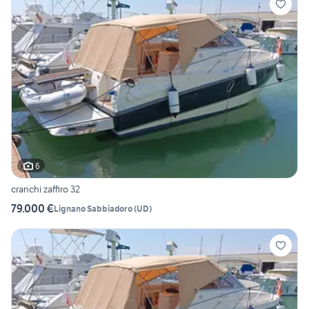
6
cranchi zaffiro 32
79.000 €
Lignano Sabbiadoro
(
UD
)