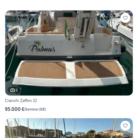
6
Cranchi Zaffiro 32
95.000 €
Genova
(
GE
)