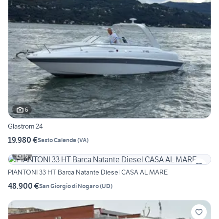
6
Glastrom 24
19.980 €
Sesto Calende
(
VA
)
6
PIANTONI 33 HT Barca Natante Diesel CASA AL MARE
48.900 €
San Giorgio di Nogaro
(
UD
)