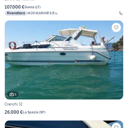
107.000 €
Gaeta
(
LT
)
Rivenditore
M2O MARINE S.R.L.
6
Cranchi 32
26.000 €
La Spezia
(
SP
)