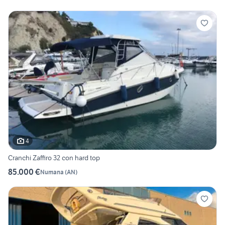
4
Cranchi Zaffiro 32 con hard top
85.000 €
Numana
(
AN
)