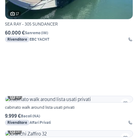
17
SEA RAY - 305 SUNDANCER
60.000 €
Sanremo
(
IM
)
Rivenditore
EBC YACHT
30
cabinato walk around lista usati privati
9.999 €
Bacoli
(
NA
)
Rivenditore
Affari Privati
23