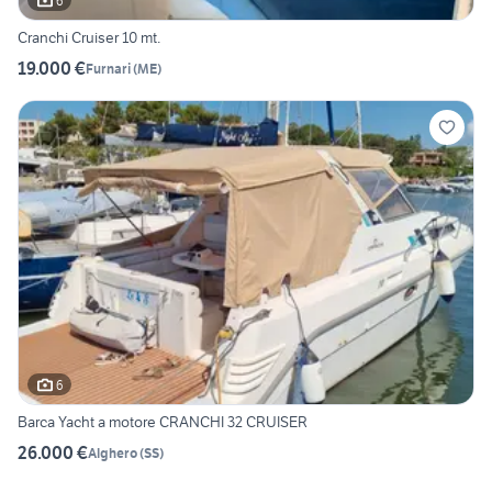
6
Cranchi Cruiser 10 mt.
19.000 €
Furnari
(
ME
)
6
Barca Yacht a motore CRANCHI 32 CRUISER
26.000 €
Alghero
(
SS
)