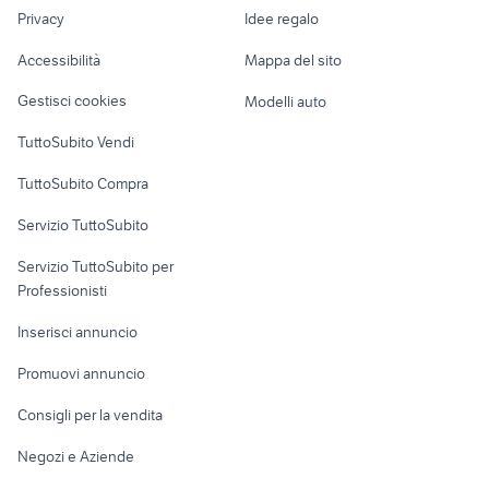
Nautica
lavoro
barche usate pescara
barca a vela 24 metri
Privacy
Idee regalo
Garage e box
Caravan e Camper
Accessibilità
Mappa del sito
Loft, mansarde e
Veicoli commerciali
altro
Gestisci cookies
Modelli auto
Case vacanza
TuttoSubito Vendi
Uffici e Locali
TuttoSubito Compra
commerciali
Servizio TuttoSubito
elettronica
per la casa e la
sports e hobby
Servizio TuttoSubito per
persona
Informatica
Animali
Professionisti
Arredamento e
Console e
Accessori per
Casalinghi
Inserisci annuncio
Videogiochi
animali
Elettrodomestici
Promuovi annuncio
Audio/Video
Musica e Film
Giardino e Fai da te
Consigli per la vendita
Fotografia
Libri e Riviste
Abbigliamento e
Negozi e Aziende
Telefonia
Strumenti Musicali
Accessori