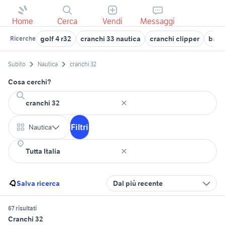
Home
Cerca
Vendi
Messaggi
golf 4 r32
cranchi 33 nautica
cranchi clipper
bava
Ricerche
Subito
Nautica
cranchi 32
Cosa cerchi?
Filtri
Nautica
Salva ricerca
Dal più recente
67 risultati
Cranchi 32