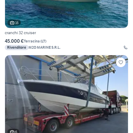
16
cranchi 32 cruiser
45.000 €
Terracina
(
LT
)
Rivenditore
M2O MARINE S.R.L.
6