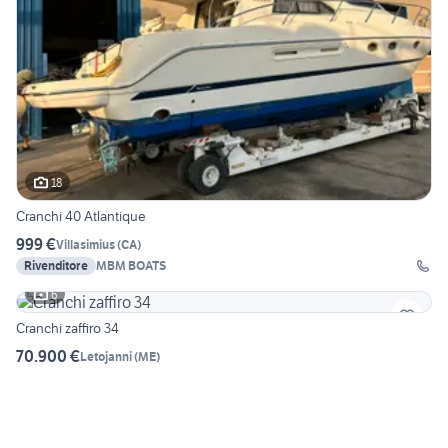
18
Cranchi 40 Atlantique
999 €
Villasimius
(
CA
)
Rivenditore
MBM BOATS
6
Cranchi zaffiro 34
70.900 €
Letojanni
(
ME
)