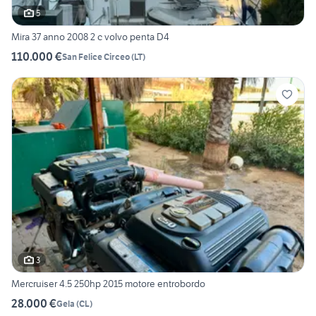
5
Mira 37 anno 2008 2 c volvo penta D4
110.000 €
San Felice Circeo
(
LT
)
3
Mercruiser 4.5 250hp 2015 motore entrobordo
28.000 €
Gela
(
CL
)