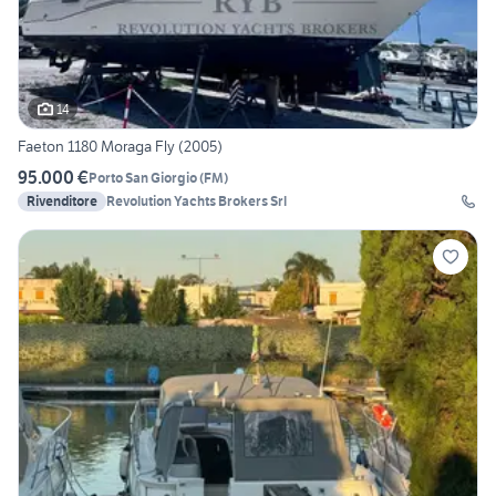
14
Faeton 1180 Moraga Fly (2005)
95.000 €
Porto San Giorgio
(
FM
)
Rivenditore
Revolution Yachts Brokers Srl