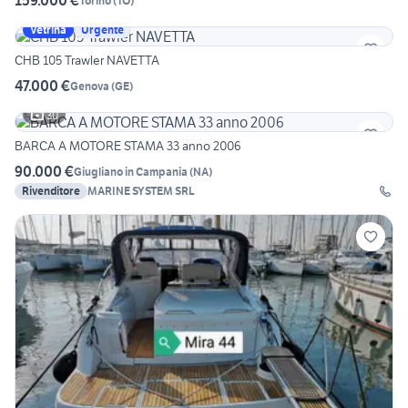
159.000 €
Torino
(
TO
)
Vetrina
Urgente
CHB 105 Trawler NAVETTA
47.000 €
Genova
(
GE
)
30
BARCA A MOTORE STAMA 33 anno 2006
90.000 €
Giugliano in Campania
(
NA
)
Rivenditore
MARINE SYSTEM SRL