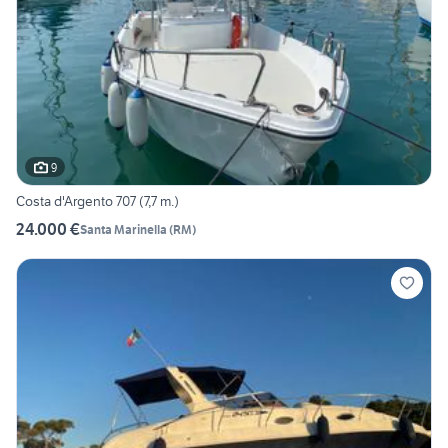
9
Costa d'Argento 707 (7,7 m.)
24.000 €
Santa Marinella
(
RM
)