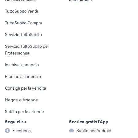
Case vacanza
TuttoSubito Vendi
Uffici e Locali
TuttoSubito Compra
commerciali
Servizio TuttoSubito
elettronica
per la casa e la
sports e hobby
Servizio TuttoSubito per
persona
Informatica
Animali
Professionisti
Arredamento e
Console e
Accessori per
Casalinghi
Inserisci annuncio
Videogiochi
animali
Elettrodomestici
Promuovi annuncio
Audio/Video
Musica e Film
Giardino e Fai da te
Consigli per la vendita
Fotografia
Libri e Riviste
Abbigliamento e
Negozi e Aziende
Telefonia
Strumenti Musicali
Accessori
Subito per le aziende
Sports
Tutto per i bambini
Seguici su
Scarica gratis l'App
Biciclette
Facebook
Subito per Android
Collezionismo