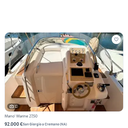
12
Mano' Marine 27,50
92.000 €
San Giorgio a Cremano
(
NA
)