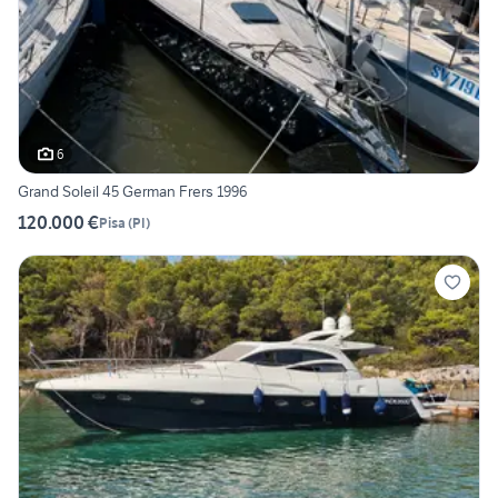
6
Grand Soleil 45 German Frers 1996
120.000 €
Pisa
(
PI
)