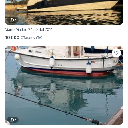
6
Mano Marine 24.50 del 2011.
40.000 €
Taranto
(
TA
)
6