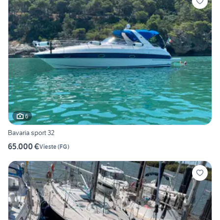
6
Bavaria sport 32
65.000 €
Vieste
(
FG
)