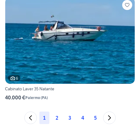
6
Cabinato Laver 35 Natante
40.000 €
Palermo
(
PA
)
1
2
3
4
5