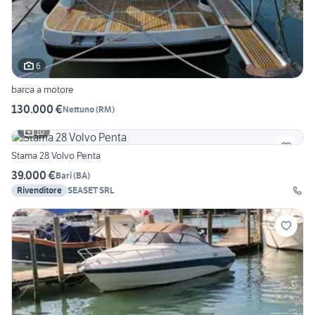
6
barca a motore
130.000 €
Nettuno
(
RM
)
10
Stama 28 Volvo Penta
39.000 €
Bari
(
BA
)
Rivenditore
SEASET SRL