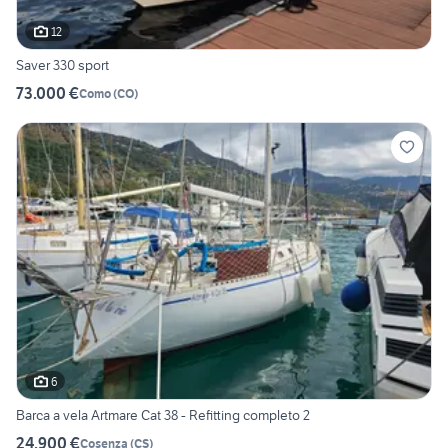
12
Saver 330 sport
73.000 €
Como
(
CO
)
6
Barca a vela Artmare Cat 38 - Refitting completo 2
24.900 €
Cosenza
(
CS
)