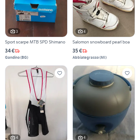
3
4
Sport scarpe MTB SPD Shimano
Salomon snowboard pearl boa
34 €
35 €
Gandino
(
BG
)
Abbiategrasso
(
MI
)
4
4