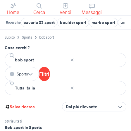
Home
Cerca
Vendi
Messaggi
bavaria 32 sport
boulder sport
marbo sport
um re
Ricerche
Subito
Sports
bob sport
Cosa cerchi?
Filtri
Sports
Salva ricerca
Dal più rilevante
58 risultati
Bob sport in Sports