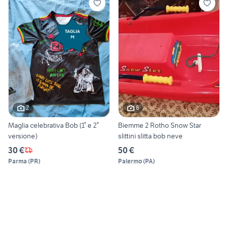
2
6
Maglia celebrativa Bob (1° e 2°
Biemme 2 Rotho Snow Star
versione)
slittini slitta bob neve
30 €
50 €
Parma
(
PR
)
Palermo
(
PA
)