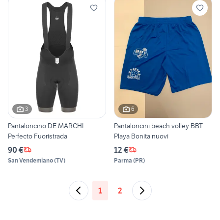
3
6
Pantaloncino DE MARCHI
Pantaloncini beach volley BBT
Perfecto Fuoristrada
Playa Bonita nuovi
90 €
12 €
San Vendemiano
(
TV
)
Parma
(
PR
)
1
2