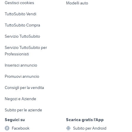
Gestisci cookies
Modelli auto
Case vacanza
TuttoSubito Vendi
Uffici e Locali
TuttoSubito Compra
commerciali
Servizio TuttoSubito
elettronica
per la casa e la
sports e hobby
Servizio TuttoSubito per
persona
Informatica
Animali
Professionisti
Arredamento e
Console e
Accessori per
Casalinghi
Inserisci annuncio
Videogiochi
animali
Elettrodomestici
Promuovi annuncio
Audio/Video
Musica e Film
Giardino e Fai da te
Consigli per la vendita
Fotografia
Libri e Riviste
Abbigliamento e
Negozi e Aziende
Telefonia
Strumenti Musicali
Accessori
Subito per le aziende
Sports
Tutto per i bambini
Seguici su
Scarica gratis l'App
Biciclette
Facebook
Subito per Android