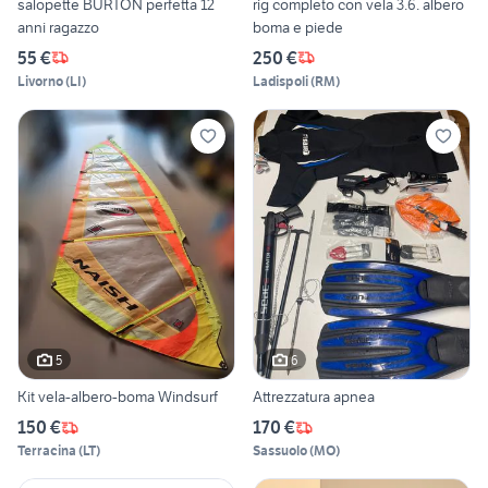
salopette BURTON perfetta 12
rig completo con vela 3.6. albero
anni ragazzo
boma e piede
55 €
250 €
Livorno
(
LI
)
Ladispoli
(
RM
)
5
6
Kit vela-albero-boma Windsurf
Attrezzatura apnea
150 €
170 €
Terracina
(
LT
)
Sassuolo
(
MO
)