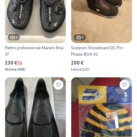
6
6
Pattini professionali Mariani Boa
Scarponi Snowboard DC Pro
37
Phase BOA 42
230 €
200 €
Monza
(
MB
)
Lecco
(
LC
)