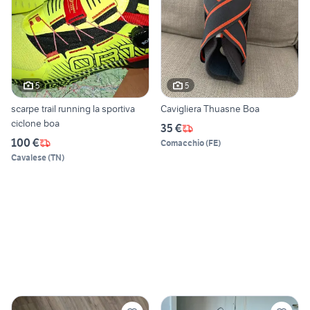
5
5
scarpe trail running la sportiva
Cavigliera Thuasne Boa
ciclone boa
35 €
100 €
Comacchio
(
FE
)
Cavalese
(
TN
)