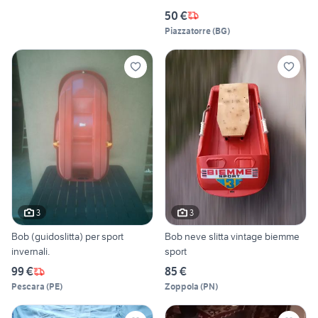
50 €
Piazzatorre
(
BG
)
3
3
Bob (guidoslitta) per sport
Bob neve slitta vintage biemme
invernali.
sport
99 €
85 €
Pescara
(
PE
)
Zoppola
(
PN
)