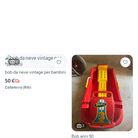
3
bob da neve vintage per bambini
50 €
Colleferro
(
RM
)
3
Bob anni 90