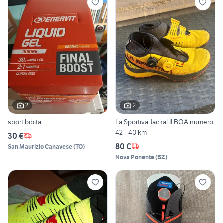
2
2
sport bibita
La Sportiva Jackal II BOA numero
42 - 40 km
30 €
80 €
San Maurizio Canavese
(
TO
)
Nova Ponente
(
BZ
)