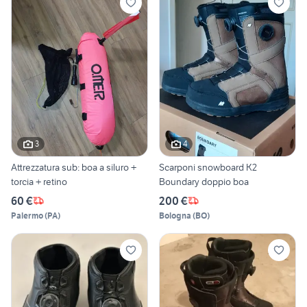
3
4
Attrezzatura sub: boa a siluro +
Scarponi snowboard K2
torcia + retino
Boundary doppio boa
60 €
200 €
Palermo
(
PA
)
Bologna
(
BO
)