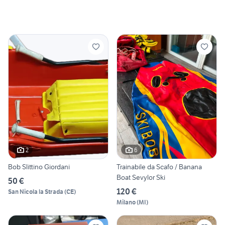
2
6
Bob Slittino Giordani
Trainabile da Scafo / Banana
Boat Sevylor Ski
50 €
120 €
San Nicola la Strada
(
CE
)
Milano
(
MI
)