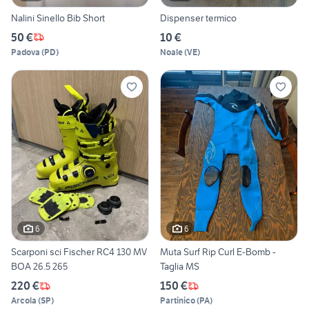
Nalini Sinello Bib Short
Dispenser termico
50 €
10 €
Padova
(
PD
)
Noale
(
VE
)
6
6
Scarponi sci Fischer RC4 130 MV
Muta Surf Rip Curl E-Bomb -
BOA 26.5 265
Taglia MS
220 €
150 €
Arcola
(
SP
)
Partinico
(
PA
)