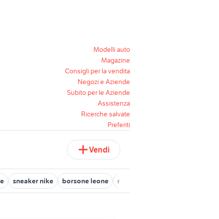
Modelli auto
Magazine
Consigli per la vendita
Negozi e Aziende
Subito per le Aziende
Assistenza
Ricerche salvate
Preferiti
Vendi
xe
sneaker nike
borsone leone
magliette nike
poster nike