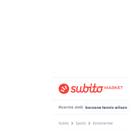
borsone tennis wilson
Ricerche
simili
Subito
Sports
borsone nike