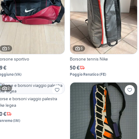
5
6
orsone sportivo
Borsone tennis Nike
9 €
50 €
eggiuno
(
VA
)
Poggio Renatico
(
FE
)
2
orse e borsoni viaggio palestra
ike legea
0 €
anremo
(
IM
)