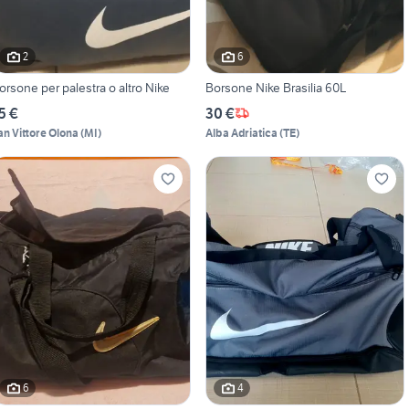
2
6
Borsone per palestra o altro Nike
Borsone Nike Brasilia 60L
5 €
30 €
an Vittore Olona
(
MI
)
Alba Adriatica
(
TE
)
6
4