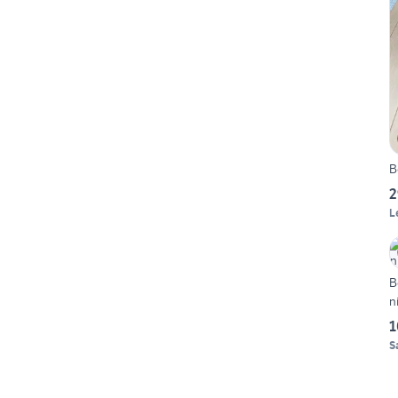
B
2
L
B
n
1
S