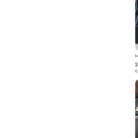
b
1
C