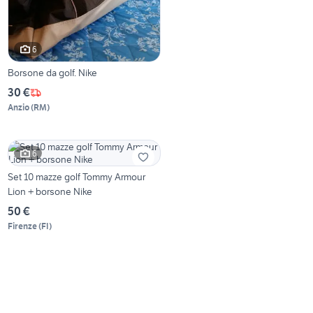
6
Borsone da golf. Nike
30 €
Anzio
(
RM
)
6
Set 10 mazze golf Tommy Armour
Lion + borsone Nike
50 €
Firenze
(
FI
)