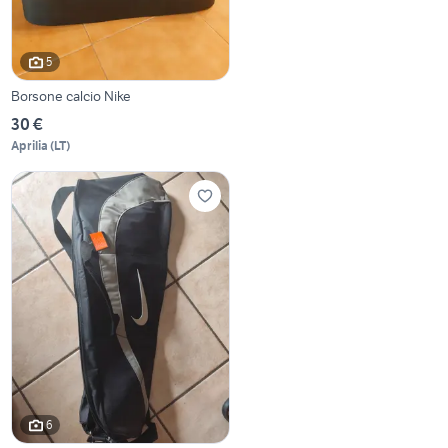
5
Borsone calcio Nike
30 €
Aprilia
(
LT
)
6