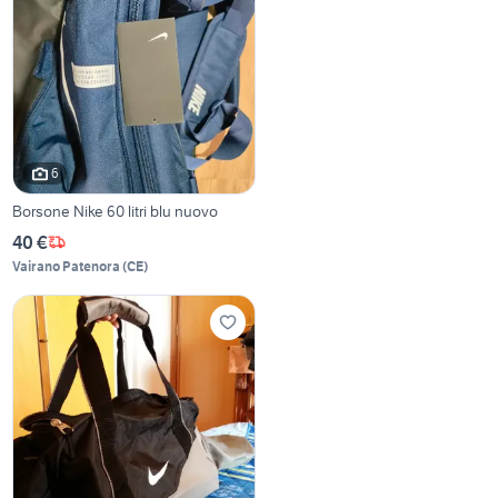
6
Borsone Nike 60 litri blu nuovo
40 €
Vairano Patenora
(
CE
)