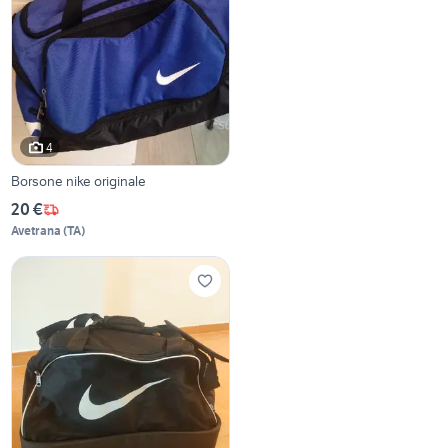
4
Borsone nike originale
20 €
Avetrana
(
TA
)