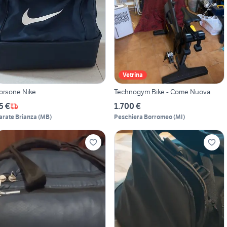
Vetrina
orsone Nike
Technogym Bike - Come Nuova
5 €
1.700 €
arate Brianza
(
MB
)
Peschiera Borromeo
(
MI
)