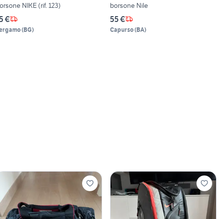
orsone NIKE (rif. 123)
borsone Nile
5 €
55 €
ergamo
(
BG
)
Capurso
(
BA
)