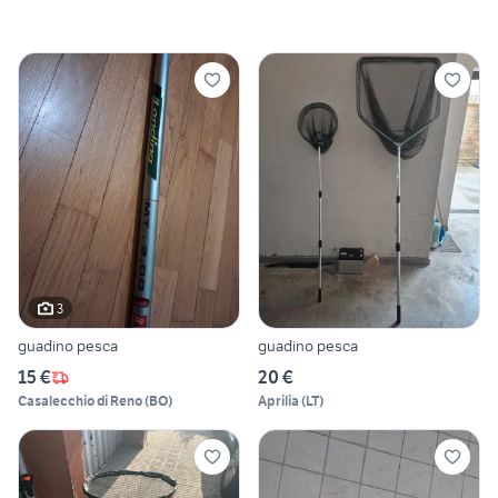
3
guadino pesca
guadino pesca
15 €
20 €
Casalecchio di Reno
(
BO
)
Aprilia
(
LT
)