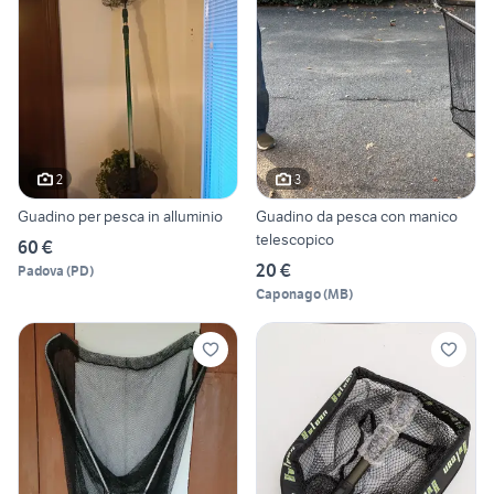
2
3
Guadino per pesca in alluminio
Guadino da pesca con manico
telescopico
60 €
20 €
Padova
(
PD
)
Caponago
(
MB
)