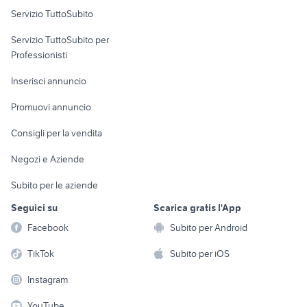
Servizio TuttoSubito
elettronica
per la casa e la
sports e hobby
Servizio TuttoSubito per
persona
Informatica
Animali
Professionisti
Arredamento e
Console e
Accessori per
Casalinghi
Inserisci annuncio
Videogiochi
animali
Elettrodomestici
Promuovi annuncio
Audio/Video
Musica e Film
Giardino e Fai da te
Consigli per la vendita
Fotografia
Libri e Riviste
Abbigliamento e
Negozi e Aziende
Telefonia
Strumenti Musicali
Accessori
Subito per le aziende
Sports
Tutto per i bambini
Seguici su
Scarica gratis l'App
Biciclette
Facebook
Subito per Android
Collezionismo
TikTok
Subito per iOS
Instagram
YouTube