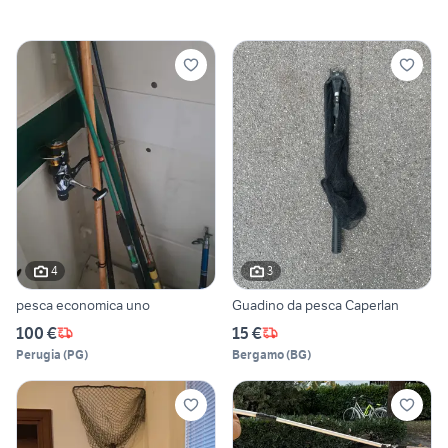
4
3
pesca economica uno
Guadino da pesca Caperlan
100 €
15 €
Perugia
(
PG
)
Bergamo
(
BG
)