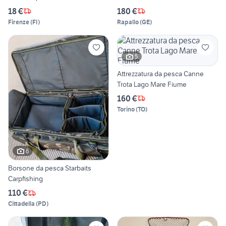
18 €
180 €
Firenze
(
FI
)
Rapallo
(
GE
)
5
Attrezzatura da pesca Canne
Trota Lago Mare Fiume
160 €
Torino
(
TO
)
6
Borsone da pesca Starbaits
Carpfishing
110 €
Cittadella
(
PD
)