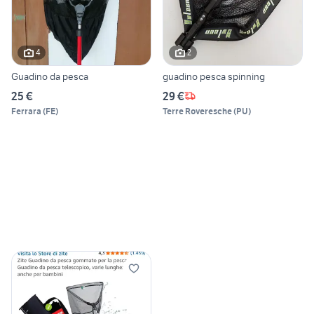
4
2
Guadino da pesca
guadino pesca spinning
25 €
29 €
Ferrara
(
FE
)
Terre Roveresche
(
PU
)