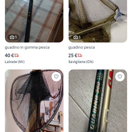
5
6
guadino in gomma pesca
guadino pesca
40 €
25 €
Lainate
(
MI
)
Savigliano
(
CN
)