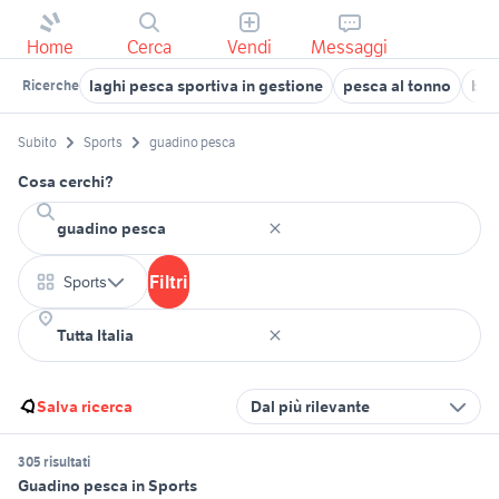
Home
Cerca
Vendi
Messaggi
laghi pesca sportiva in gestione
pesca al tonno
bar
Ricerche
Subito
Sports
guadino pesca
Cosa cerchi?
Filtri
Sports
Salva ricerca
Dal più rilevante
305 risultati
Guadino pesca in Sports