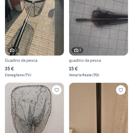
2
3
Guadino da pesca
guadino da pesca
35 €
15 €
Conegliano
(
TV
)
Venaria Reale
(
TO
)