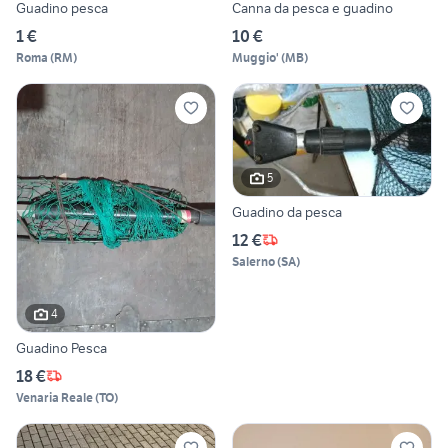
Guadino pesca
Canna da pesca e guadino
1 €
10 €
Roma
(
RM
)
Muggio'
(
MB
)
5
Guadino da pesca
12 €
Salerno
(
SA
)
4
Guadino Pesca
18 €
Venaria Reale
(
TO
)