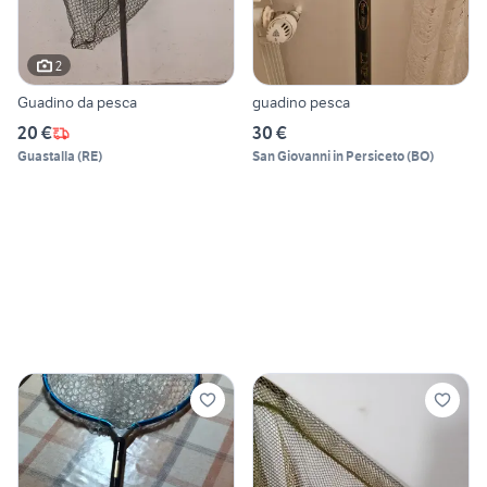
2
Guadino da pesca
guadino pesca
20 €
30 €
Guastalla
(
RE
)
San Giovanni in Persiceto
(
BO
)