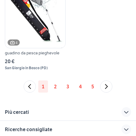
4
guadino da pesca pieghevole
20 €
San Giorgio in Bosco
(
PD
)
1
2
3
4
5
Più cercati
Correlati
Richerche simili
Suggerimenti
Ricerche consigliate
pesca alla seppia
canarini in vendita
tartarughe d acqua