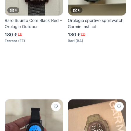
6
6
Raro Suunto Core Black Red –
Orologio sportivo sportwatch
Orologio Outdoor
Garmin Instinct
180 €
180 €
Ferrara
(
FE
)
Bari
(
BA
)