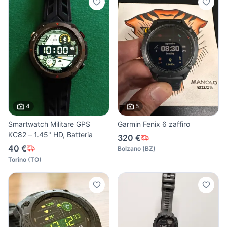
4
5
Smartwatch Militare GPS
Garmin Fenix 6 zaffiro
KC82 – 1.45" HD, Batteria
320 €
40 €
Bolzano
(
BZ
)
Torino
(
TO
)