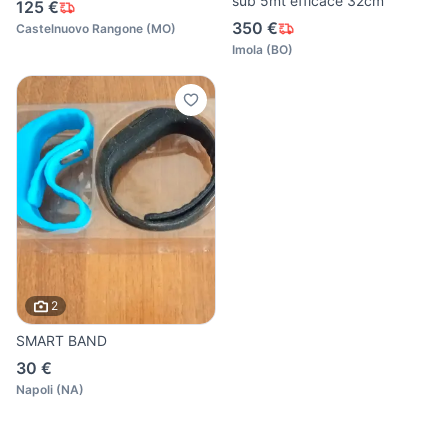
sub 5mt efficace 32cm
125 €
350 €
Castelnuovo Rangone
(
MO
)
Imola
(
BO
)
2
SMART BAND
30 €
Napoli
(
NA
)