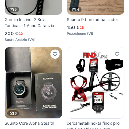
5
4
Garmin Instinct 2 Solar
Suunto 9 baro ambassador
Tactical – 1 Anno Garanzia
150 €
200 €
Pozzoleone
(
VI
)
Busto Arsizio
(
VA
)
6
Suunto Core Alpha Stealth
cercametalli nokta findx pro