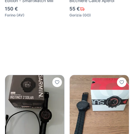
Edition - Smartwatch Mili
Bicchiere Calice Aperol
150 €
55 €
Forino
(
AV
)
Gorizia
(
GO
)