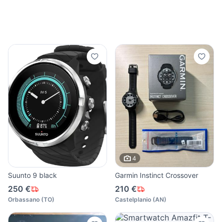
4
Suunto 9 black
Garmin Instinct Crossover
250 €
210 €
Orbassano
(
TO
)
Castelplanio
(
AN
)