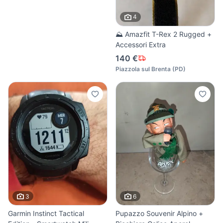
4
⛰️ Amazfit T-Rex 2 Rugged +
Accessori Extra
140 €
Piazzola sul Brenta
(
PD
)
3
6
Garmin Instinct Tactical
Pupazzo Souvenir Alpino +