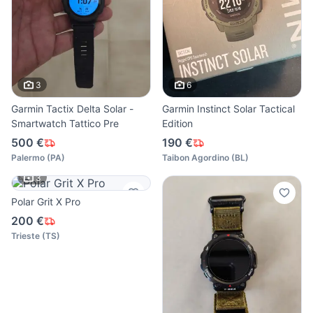
3
6
Garmin Tactix Delta Solar -
Garmin Instinct Solar Tactical
Smartwatch Tattico Pre
Edition
500 €
190 €
Palermo
(
PA
)
Taibon Agordino
(
BL
)
3
Polar Grit X Pro
200 €
Trieste
(
TS
)