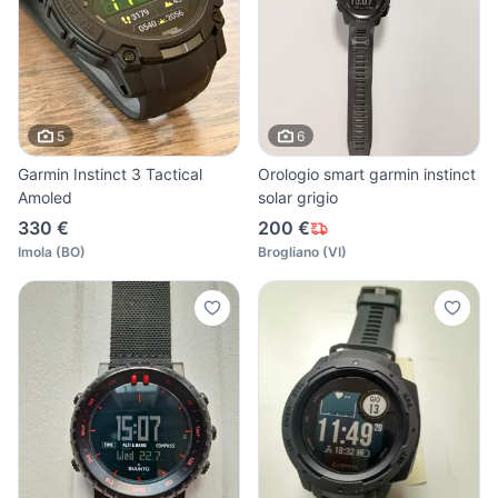
5
6
Garmin Instinct 3 Tactical
Orologio smart garmin instinct
Amoled
solar grigio
330 €
200 €
Imola
(
BO
)
Brogliano
(
VI
)