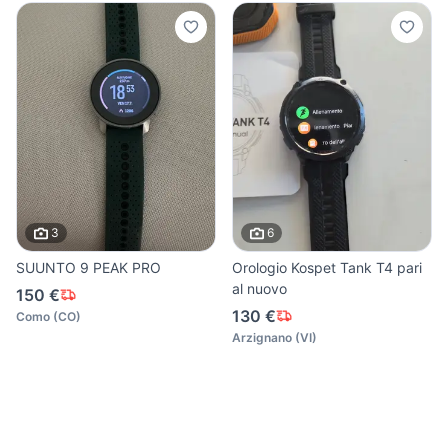
3
6
SUUNTO 9 PEAK PRO
Orologio Kospet Tank T4 pari
al nuovo
150 €
130 €
Como
(
CO
)
Arzignano
(
VI
)