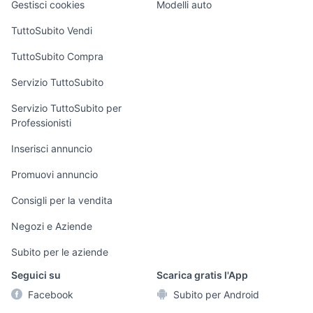
Gestisci cookies
Modelli auto
Case vacanza
TuttoSubito Vendi
Uffici e Locali
TuttoSubito Compra
commerciali
Servizio TuttoSubito
elettronica
per la casa e la
sports e hobby
Servizio TuttoSubito per
persona
Professionisti
Informatica
Animali
Arredamento e
Inserisci annuncio
Console e
Accessori per
Casalinghi
Videogiochi
animali
Promuovi annuncio
Elettrodomestici
Audio/Video
Musica e Film
Consigli per la vendita
Giardino e Fai da
Fotografia
Libri e Riviste
te
Negozi e Aziende
Telefonia
Strumenti Musicali
Abbigliamento e
Subito per le aziende
Accessori
Sports
Seguici su
Scarica gratis l'App
Tutto per i bambini
Facebook
Subito per Android
Biciclette