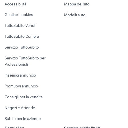
Accessibilità
Mappa del sito
Loft, mansarde e
Veicoli commerciali
altro
Gestisci cookies
Modelli auto
Case vacanza
TuttoSubito Vendi
Uffici e Locali
TuttoSubito Compra
commerciali
Servizio TuttoSubito
elettronica
per la casa e la
sports e hobby
Servizio TuttoSubito per
persona
Informatica
Animali
Professionisti
Arredamento e
Console e
Accessori per
Casalinghi
Inserisci annuncio
Videogiochi
animali
Elettrodomestici
Promuovi annuncio
Audio/Video
Musica e Film
Giardino e Fai da te
Consigli per la vendita
Fotografia
Libri e Riviste
Abbigliamento e
Negozi e Aziende
Telefonia
Strumenti Musicali
Accessori
Subito per le aziende
Sports
Tutto per i bambini
Seguici su
Scarica gratis l'App