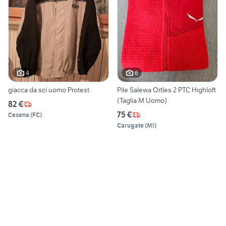
4
6
giacca da sci uomo Protest
Pile Salewa Ortles 2 PTC Highloft
(Taglia M Uomo)
82 €
75 €
Cesena
(
FC
)
Carugate
(
MI
)