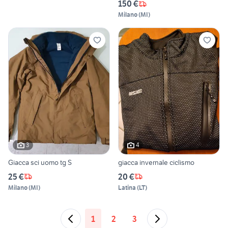
150 €
Milano
(
MI
)
3
4
Giacca sci uomo tg S
giacca invernale ciclismo
25 €
20 €
Milano
(
MI
)
Latina
(
LT
)
1
2
3