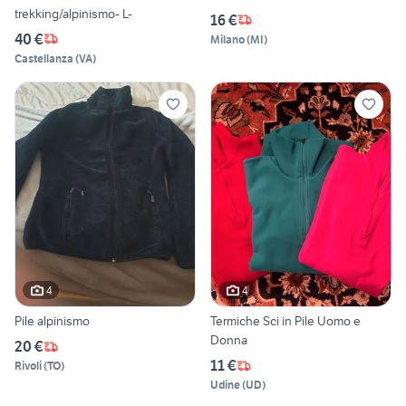
trekking/alpinismo- L-
16 €
40 €
Milano
(
MI
)
Castellanza
(
VA
)
4
4
Pile alpinismo
Termiche Sci in Pile Uomo e
Donna
20 €
11 €
Rivoli
(
TO
)
Udine
(
UD
)