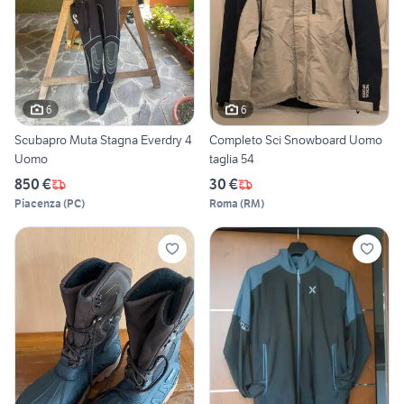
6
6
Scubapro Muta Stagna Everdry 4
Completo Sci Snowboard Uomo
Uomo
taglia 54
850 €
30 €
Piacenza
(
PC
)
Roma
(
RM
)