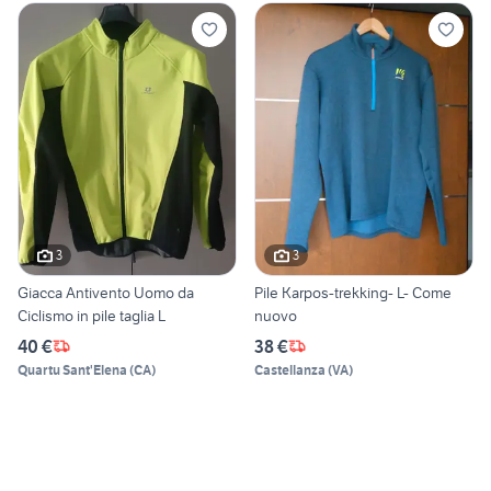
3
3
Giacca Antivento Uomo da
Pile Karpos-trekking- L- Come
Ciclismo in pile taglia L
nuovo
40 €
38 €
Quartu Sant'Elena
(
CA
)
Castellanza
(
VA
)