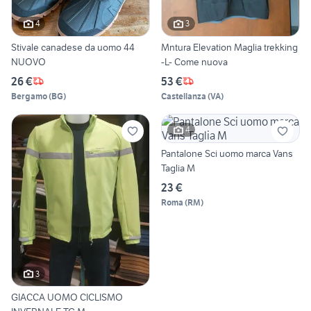
4
3
Stivale canadese da uomo 44
Mntura Elevation Maglia trekking
NUOVO
-L- Come nuova
26 €
53 €
Bergamo
(
BG
)
Castellanza
(
VA
)
4
Pantalone Sci uomo marca Vans
Taglia M
23 €
Roma
(
RM
)
3
GIACCA UOMO CICLISMO