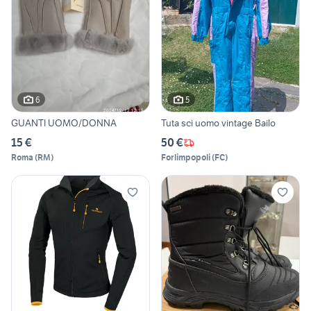
6
5
GUANTI UOMO/DONNA
Tuta sci uomo vintage Bailo
15 €
50 €
Roma
(
RM
)
Forlimpopoli
(
FC
)