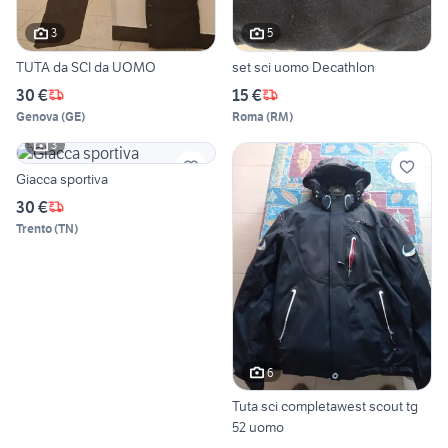
3
5
TUTA da SCI da UOMO
set sci uomo Decathlon
30 €
15 €
Genova
(
GE
)
Roma
(
RM
)
3
Giacca sportiva
30 €
Trento
(
TN
)
6
Tuta sci completawest scout tg
52 uomo