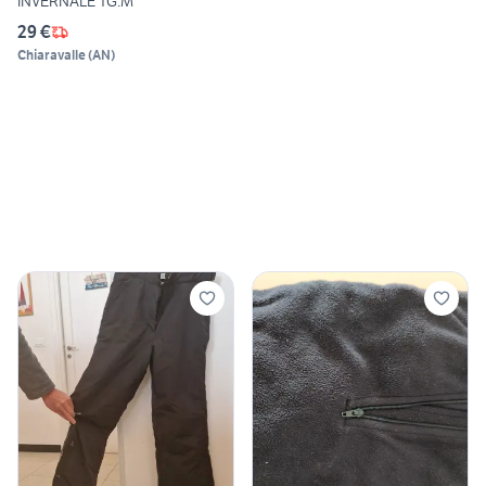
INVERNALE TG.M
29 €
Chiaravalle
(
AN
)