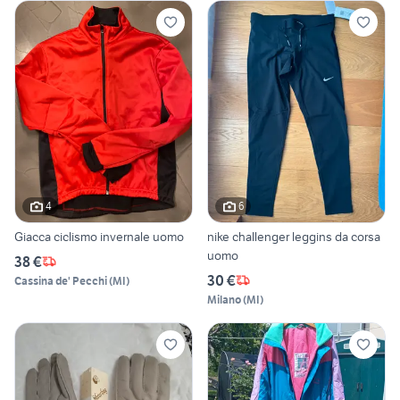
4
6
Giacca ciclismo invernale uomo
nike challenger leggins da corsa
uomo
38 €
30 €
Cassina de' Pecchi
(
MI
)
Milano
(
MI
)