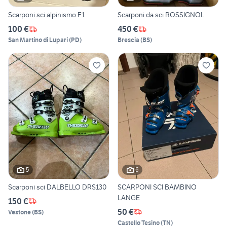
Scarponi sci alpinismo F1
Scarponi da sci ROSSIGNOL
100 €
450 €
San Martino di Lupari
(
PD
)
Brescia
(
BS
)
5
6
Scarponi sci DALBELLO DRS130
SCARPONI SCI BAMBINO
LANGE
150 €
50 €
Vestone
(
BS
)
Castello Tesino
(
TN
)