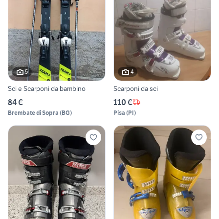
5
4
Sci e Scarponi da bambino
Scarponi da sci
84 €
110 €
Brembate di Sopra
(
BG
)
Pisa
(
PI
)