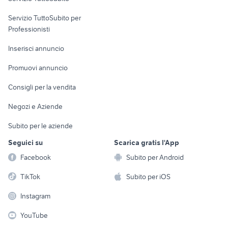
elettronica
per la casa e la
sports e hobby
Servizio TuttoSubito per
persona
Informatica
Animali
Professionisti
Arredamento e
Console e
Accessori per
Casalinghi
Inserisci annuncio
Videogiochi
animali
Elettrodomestici
Promuovi annuncio
Audio/Video
Musica e Film
Giardino e Fai da te
Consigli per la vendita
Fotografia
Libri e Riviste
Abbigliamento e
Negozi e Aziende
Telefonia
Strumenti Musicali
Accessori
Subito per le aziende
Sports
Tutto per i bambini
Seguici su
Scarica gratis l'App
Biciclette
Facebook
Subito per Android
Collezionismo
TikTok
Subito per iOS
Instagram
YouTube