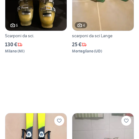
6
4
Scarponi da sci.
scarponi da sci Lange
130 €
25 €
Milano
(
MI
)
Mortegliano
(
UD
)