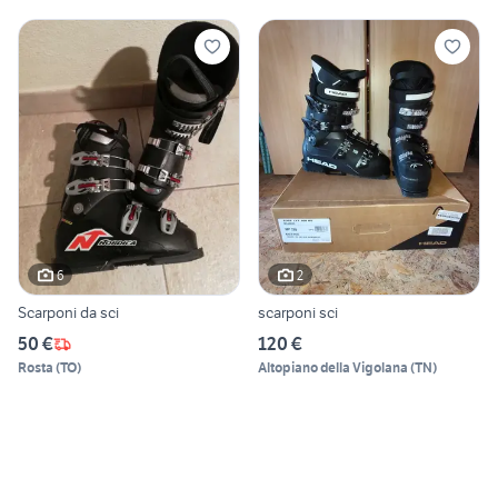
6
2
Scarponi da sci
scarponi sci
50 €
120 €
Rosta
(
TO
)
Altopiano della Vigolana
(
TN
)