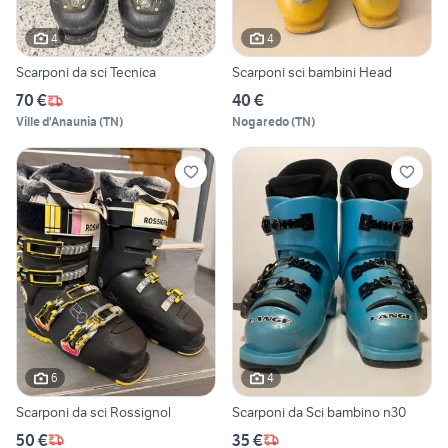
4
4
Scarponi da sci Tecnica
Scarponi sci bambini Head
70 €
40 €
Ville d'Anaunia
(
TN
)
Nogaredo
(
TN
)
6
4
Scarponi da sci Rossignol
Scarponi da Sci bambino n30
50 €
35 €