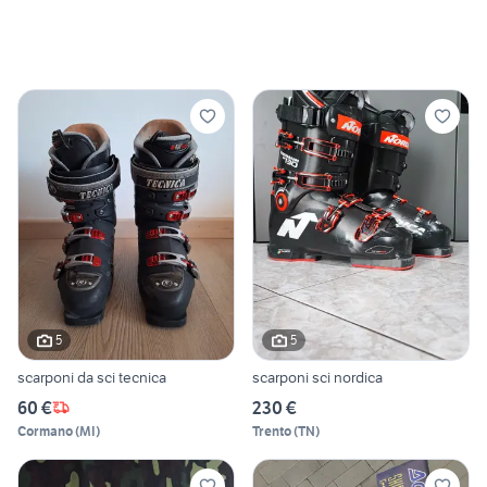
5
5
scarponi da sci tecnica
scarponi sci nordica
60 €
230 €
Cormano
(
MI
)
Trento
(
TN
)