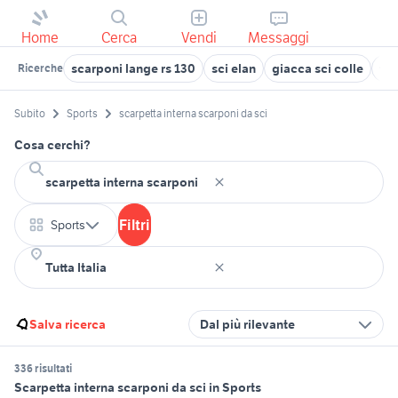
Home
Cerca
Vendi
Messaggi
scarponi lange rs 130
sci elan
giacca sci colle
tut
Ricerche
Subito
Sports
scarpetta interna scarponi da sci
Cosa cerchi?
Filtri
Sports
Salva ricerca
Dal più rilevante
336 risultati
Scarpetta interna scarponi da sci in Sports