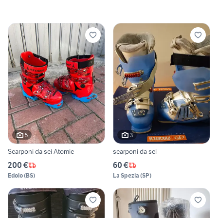
5
3
Scarponi da sci Atomic
scarponi da sci
200 €
60 €
Edolo
(
BS
)
La Spezia
(
SP
)