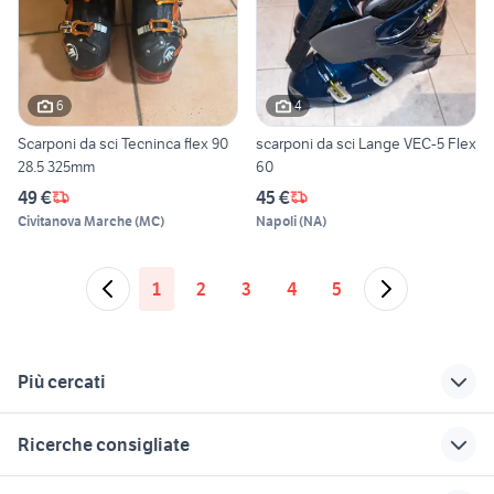
6
4
Scarponi da sci Tecninca flex 90
scarponi da sci Lange VEC-5 Flex
28.5 325mm
60
49 €
45 €
Civitanova Marche
(
MC
)
Napoli
(
NA
)
1
2
3
4
5
Più cercati
Correlati
Richerche simili
Suggerimenti
Ricerche consigliate
interno pelle audi
scarponi sci 41 sport
misura scarponi sci
cane volpino
galline animali Marche
interni mini cooper s
scarponi sci
maine coon gigante