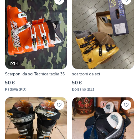
4
Scarponi da sci Tecnica taglia 36
scarponi da sci
50 €
50 €
Padova
(
PD
)
Bolzano
(
BZ
)