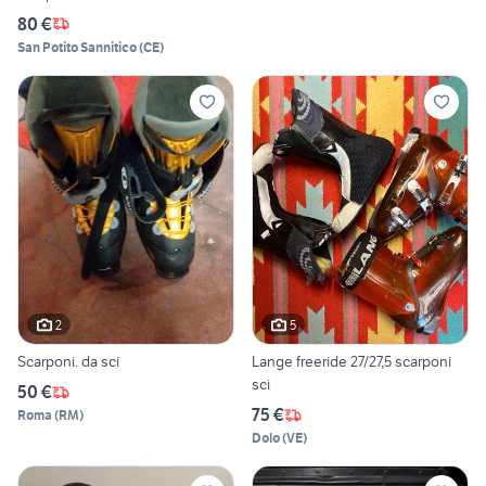
80 €
San Potito Sannitico
(
CE
)
2
5
Scarponi. da sci
Lange freeride 27/27,5 scarponi
sci
50 €
75 €
Roma
(
RM
)
Dolo
(
VE
)