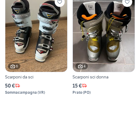
6
4
Scarponi da sci
Scarponi sci donna
50 €
15 €
Sommacampagna
(
VR
)
Prato
(
PO
)