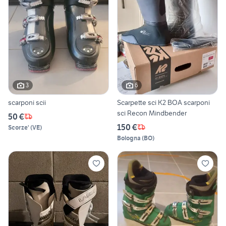
3
6
scarponi scii
Scarpette sci K2 BOA scarponi
sci Recon Mindbender
50 €
150 €
Scorze'
(
VE
)
Bologna
(
BO
)