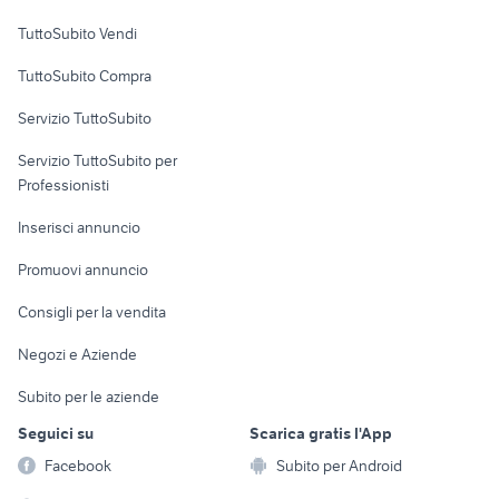
Case vacanza
TuttoSubito Vendi
Uffici e Locali
TuttoSubito Compra
commerciali
Servizio TuttoSubito
elettronica
per la casa e la
sports e hobby
Servizio TuttoSubito per
persona
Informatica
Animali
Professionisti
Arredamento e
Console e
Accessori per
Casalinghi
Inserisci annuncio
Videogiochi
animali
Elettrodomestici
Promuovi annuncio
Audio/Video
Musica e Film
Giardino e Fai da te
Consigli per la vendita
Fotografia
Libri e Riviste
Abbigliamento e
Negozi e Aziende
Telefonia
Strumenti Musicali
Accessori
Subito per le aziende
Sports
Tutto per i bambini
Seguici su
Scarica gratis l'App
Biciclette
Facebook
Subito per Android
Collezionismo