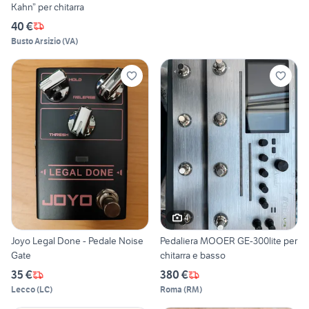
Kahn” per chitarra
40 €
Busto Arsizio
(
VA
)
4
Joyo Legal Done - Pedale Noise
Pedaliera MOOER GE-300lite per
Gate
chitarra e basso
35 €
380 €
Lecco
(
LC
)
Roma
(
RM
)