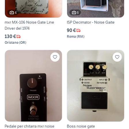
4
6
mxr MX-106 Noise Gate Line
ISP Decimator - Noise Gaite
Driver del 1974
90 €
130 €
Roma
(
RM
)
Oristano
(
OR
)
Pedale per chitarra mxr noise
Boss noise gate