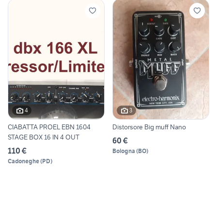
4
3
CIABATTA PROEL EBN 1604
Distorsore Big muff Nano
STAGE BOX 16 IN 4 OUT
60 €
110 €
Bologna
(
BO
)
Cadoneghe
(
PD
)