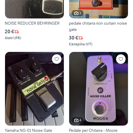
3
NOISE REDUCER BEHRINGER
pedale chitarra iron curtain noise
gate
20 €
30 €
Alatri
(
FR
)
Canepina
(
VT
)
4
Yamaha NG-01 Noise Gate
Pedale per Chitarra - Moore