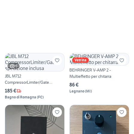
Vetrina
6
BEHRINGER V-AMP 2 -
JBL M712
Multieffetto per chitarra
CompressorLimiter/Gate
86 €
spedizione inclusa
185 €
Legnano
(
MI
)
Bagno di Romagna
(
FC
)