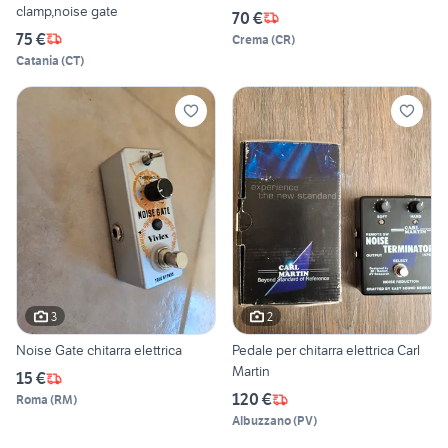
clamp,noise gate
70 €
75 €
Crema
(
CR
)
Catania
(
CT
)
3
2
Noise Gate chitarra elettrica
Pedale per chitarra elettrica Carl
Martin
15 €
120 €
Roma
(
RM
)
Albuzzano
(
PV
)