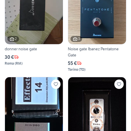
2
3
donner noise gate
Noise gate Ibanez Pentatone
Gate
30 €
55 €
Roma
(
RM
)
Torino
(
TO
)