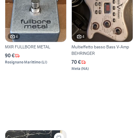
4
4
MXR FULLBORE METAL
Multieffetto basso Bass V-Amp
BEHRINGER
90 €
70 €
Rosignano Marittimo
(
LI
)
Meta
(
NA
)