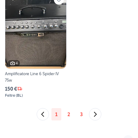
4
Amplificatore Line 6 Spider IV
75w
150 €
Feltre
(
BL
)
1
2
3