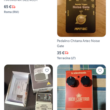
65 €
Roma
(
RM
)
Pedalino Chitarra Artec Noise
Gate
35 €
Terracina
(
LT
)