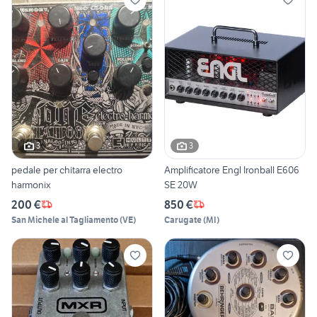
3
3
pedale per chitarra electro
Amplificatore Engl Ironball E606
harmonix
SE 20W
200 €
850 €
San Michele al Tagliamento
(
VE
)
Carugate
(
MI
)