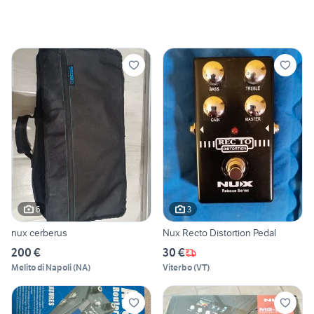
6
3
nux cerberus
Nux Recto Distortion Pedal
200 €
30 €
Melito di Napoli
(
NA
)
Viterbo
(
VT
)