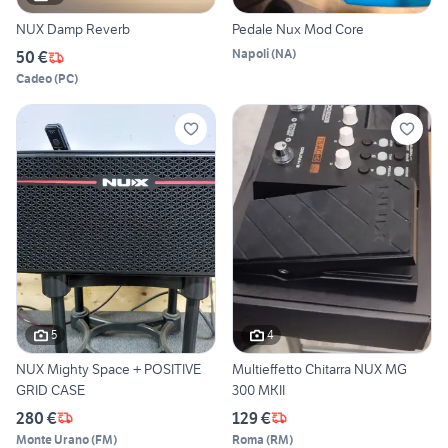
NUX Damp Reverb
Pedale Nux Mod Core
Napoli
(
NA
)
50 €
Cadeo
(
PC
)
5
4
NUX Mighty Space + POSITIVE
Multieffetto Chitarra NUX MG
GRID CASE
300 MKII
280 €
129 €
Monte Urano
(
FM
)
Roma
(
RM
)