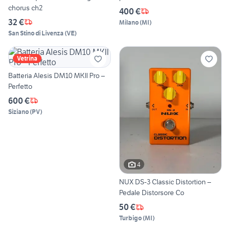
chorus ch2
400 €
32 €
Milano
(
MI
)
San Stino di Livenza
(
VE
)
Vetrina
Batteria Alesis DM10 MKII Pro –
Perfetto
600 €
Siziano
(
PV
)
4
NUX DS-3 Classic Distortion –
Pedale Distorsore Co
50 €
Turbigo
(
MI
)