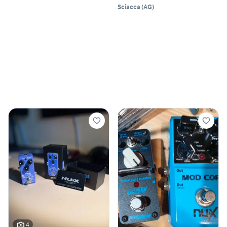
Sciacca
(
AG
)
4