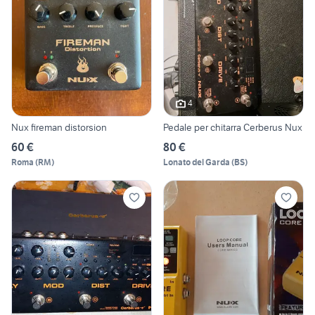
4
Nux fireman distorsion
Pedale per chitarra Cerberus Nux
60 €
80 €
Roma
(
RM
)
Lonato del Garda
(
BS
)