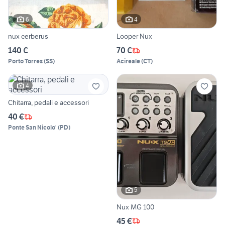
6
4
nux cerberus
Looper Nux
140 €
70 €
Porto Torres
(
SS
)
Acireale
(
CT
)
4
Chitarra, pedali e accessori
40 €
Ponte San Nicolo'
(
PD
)
5
Nux MG 100
45 €