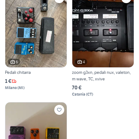
6
4
Pedali chitarra
zoom g3xn, pedali nux, valeton,
m wave, TC, xvive
1 €
70 €
Milano
(
MI
)
Catania
(
CT
)