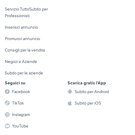
elettronica
per la casa e la
sports e hobby
Servizio TuttoSubito per
persona
Informatica
Animali
Professionisti
Arredamento e
Console e
Accessori per
Casalinghi
Inserisci annuncio
Videogiochi
animali
Elettrodomestici
Promuovi annuncio
Audio/Video
Musica e Film
Giardino e Fai da te
Consigli per la vendita
Fotografia
Libri e Riviste
Abbigliamento e
Negozi e Aziende
Telefonia
Strumenti Musicali
Accessori
Subito per le aziende
Sports
Tutto per i bambini
Seguici su
Scarica gratis l'App
Biciclette
Facebook
Subito per Android
Collezionismo
TikTok
Subito per iOS
Instagram
YouTube