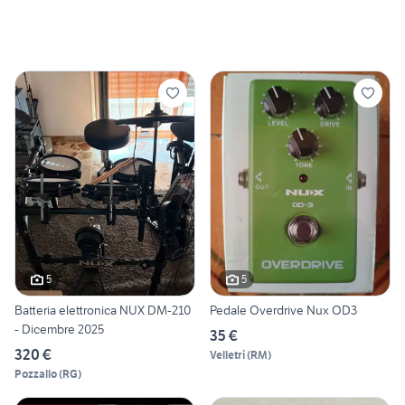
5
5
Batteria elettronica NUX DM-210
Pedale Overdrive Nux OD3
- Dicembre 2025
35 €
320 €
Velletri
(
RM
)
Pozzallo
(
RG
)