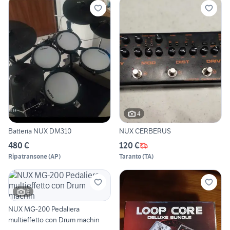
4
Batteria NUX DM310
NUX CERBERUS
480 €
120 €
Ripatransone
(
AP
)
Taranto
(
TA
)
6
NUX MG-200 Pedaliera
multieffetto con Drum machin