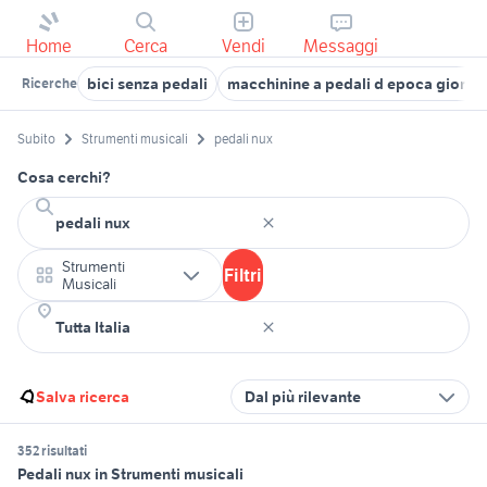
Home
Cerca
Vendi
Messaggi
bici senza pedali
macchinine a pedali d epoca giorda
Ricerche
Subito
Strumenti musicali
pedali nux
Cosa cerchi?
Strumenti
Filtri
Musicali
Salva ricerca
Dal più rilevante
352 risultati
Pedali nux in Strumenti musicali