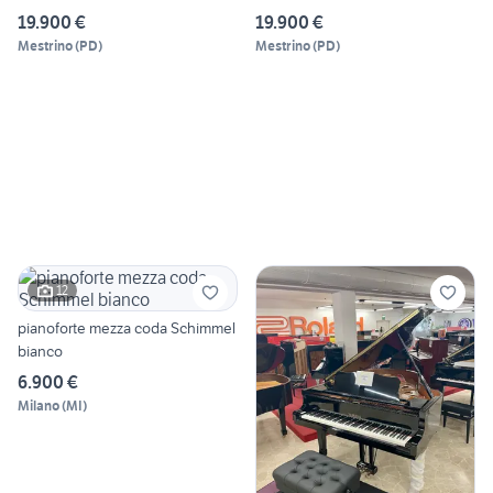
NERO
NERO
19.900 €
19.900 €
Mestrino
(
PD
)
Mestrino
(
PD
)
12
pianoforte mezza coda Schimmel
bianco
6.900 €
Milano
(
MI
)