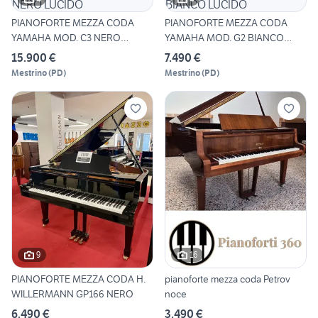
PIANOFORTE MEZZA CODA
PIANOFORTE MEZZA CODA
YAMAHA MOD. C3 NERO
YAMAHA MOD. G2 BIANCO
LUCIDO
LUCIDO
15.900 €
7.490 €
Mestrino
(
PD
)
Mestrino
(
PD
)
9
16
PIANOFORTE MEZZA CODA H.
pianoforte mezza coda Petrov
WILLERMANN GP166 NERO
noce
6.490 €
3.490 €