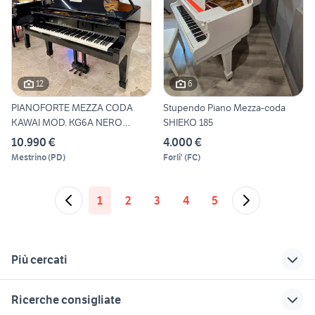
12
6
PIANOFORTE MEZZA CODA
Stupendo Piano Mezza-coda
KAWAI MOD. KG6A NERO
SHIEKO 185
LUCIDO
10.990 €
4.000 €
Mestrino
(
PD
)
Forli'
(
FC
)
1
2
3
4
5
Più cercati
Correlati
Richerche simili
Suggerimenti
Ricerche consigliate
piano a cilindro
piano elettrico
yamaha clavinova