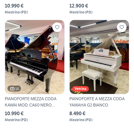
LUCIDO
10.990 €
12.900 €
Mestrino
(
PD
)
Mestrino
(
PD
)
14
Vetrina
PIANOFORTE MEZZA CODA
PIANOFORTE A MEZZA CODA
KAWAI MOD. CA60 NERO
YAMAHA G2 BIANCO
LUCIDO
10.990 €
8.490 €
Mestrino
(
PD
)
Mestrino
(
PD
)