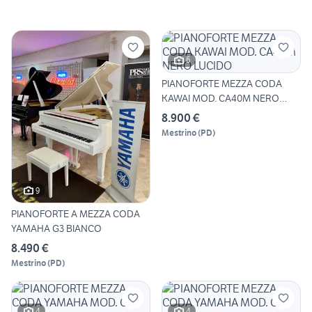
6
PIANOFORTE MEZZA CODA
KAWAI MOD. CA40M NERO
LUCIDO
8.900 €
Mestrino
(
PD
)
9
PIANOFORTE A MEZZA CODA
YAMAHA G3 BIANCO
8.490 €
Mestrino
(
PD
)
4
4