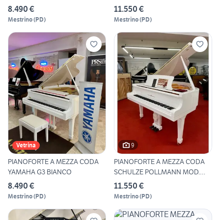
SU14
8.490 €
11.550 €
Mestrino
(
PD
)
Mestrino
(
PD
)
9
Vetrina
PIANOFORTE A MEZZA CODA
PIANOFORTE A MEZZA CODA
YAMAHA G3 BIANCO
SCHULZE POLLMANN MOD.
SU14
8.490 €
11.550 €
Mestrino
(
PD
)
Mestrino
(
PD
)