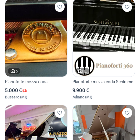
5
11
Pianoforte mezza coda
Pianoforte mezza coda Schimmel
5.000 €
9.900 €
Bussero
(
MI
)
Milano
(
MI
)