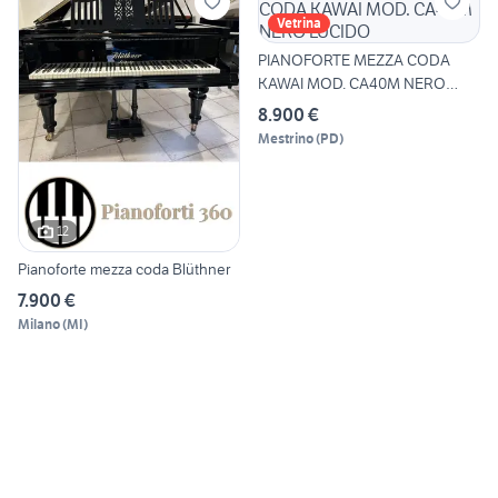
Vetrina
PIANOFORTE MEZZA CODA
KAWAI MOD. CA40M NERO
LUCIDO
8.900 €
Mestrino
(
PD
)
12
Pianoforte mezza coda Blüthner
7.900 €
Milano
(
MI
)