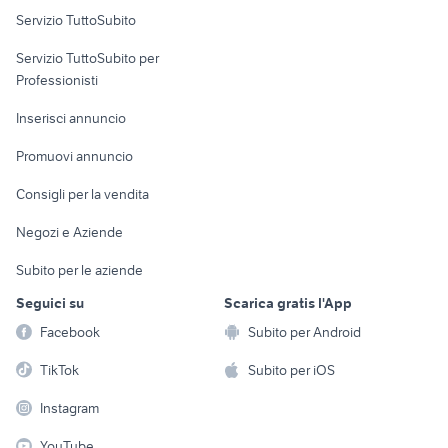
Servizio TuttoSubito
elettronica
per la casa e la
sports e hobby
Servizio TuttoSubito per
persona
Informatica
Animali
Professionisti
Arredamento e
Console e
Accessori per
Casalinghi
Inserisci annuncio
Videogiochi
animali
Elettrodomestici
Promuovi annuncio
Audio/Video
Musica e Film
Giardino e Fai da te
Consigli per la vendita
Fotografia
Libri e Riviste
Abbigliamento e
Negozi e Aziende
Telefonia
Strumenti Musicali
Accessori
Subito per le aziende
Sports
Tutto per i bambini
Seguici su
Scarica gratis l'App
Biciclette
Facebook
Subito per Android
Collezionismo
TikTok
Subito per iOS
Instagram
YouTube