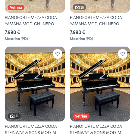
16
Vetrina
PIANOFORTE MEZZA CODA
PIANOFORTE MEZZA CODA
YAMAHA MOD. GH1 NERO
YAMAHA MOD. GH1 NERO
LUCIDO
LUCIDO
7.990 €
7.990 €
Mestrino
(
PD
)
Mestrino
(
PD
)
11
Vetrina
PIANOFORTE MEZZA CODA
PIANOFORTE MEZZA CODA
STEINWAY & SONS MOD. M
STEINWAY & SONS MOD. M