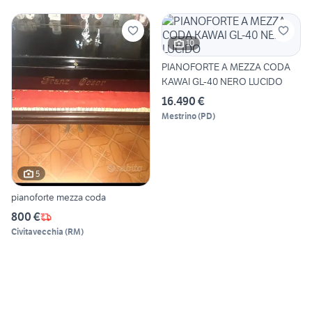
10
PIANOFORTE A MEZZA CODA
KAWAI GL-40 NERO LUCIDO
16.490 €
Mestrino
(
PD
)
5
pianoforte mezza coda
800 €
Civitavecchia
(
RM
)