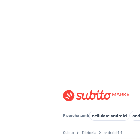
cellulare android
and
Ricerche
simili
Subito
Telefonia
android 4.4