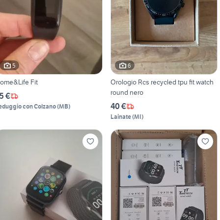
5
6
ome&Life Fit
Orologio Rcs recycled tpu fit watch
round nero
5 €
40 €
eduggio con Colzano
(
MB
)
Lainate
(
MI
)