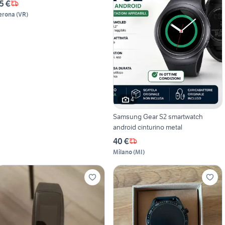
5 €
erona
(
VR
)
4
Samsung Gear S2 smartwatch
android cinturino metal
40 €
Milano
(
MI
)