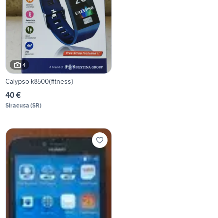
4
Calypso k8500(fitness)
40 €
Siracusa
(
SR
)