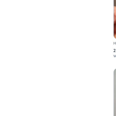
H
2
V