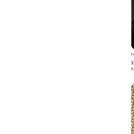
h
1
R