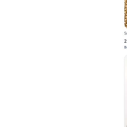
S
2
B