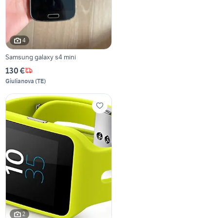
4
Samsung galaxy s4 mini
130 €
Giulianova
(
TE
)
2