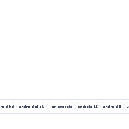
roid hd
android stick
libri android
android 13
android 5
u