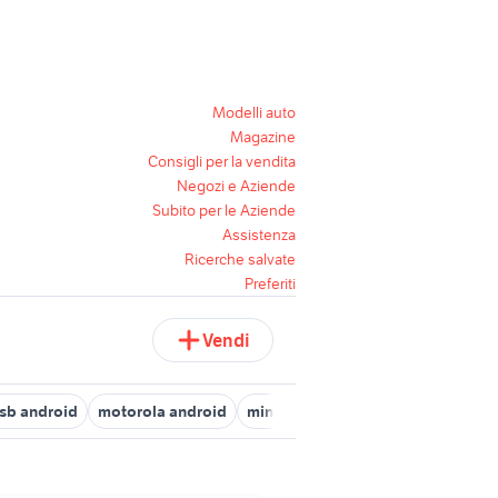
Modelli auto
Magazine
Consigli per la vendita
Negozi e Aziende
Subito per le Aziende
Assistenza
Ricerche salvate
Preferiti
Vendi
sb android
motorola android
mini android
super android