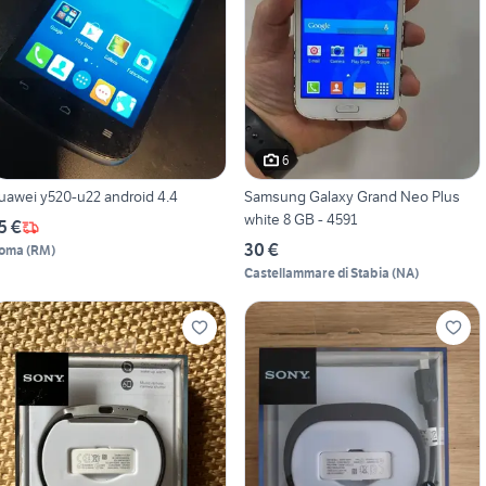
6
uawei y520-u22 android 4.4
Samsung Galaxy Grand Neo Plus
white 8 GB - 4591
5 €
30 €
oma
(
RM
)
Castellammare di Stabia
(
NA
)