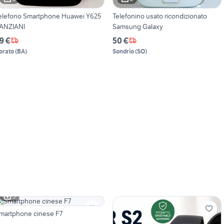
elefono Smartphone Huawei Y625
Telefonino usato ricondizionato
 ANZIANI
Samsung Galaxy
9 €
50 €
orato
(
BA
)
Sondrio
(
SO
)
5
martphone cinese F7