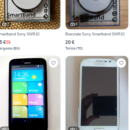
2
6
martband Sony SWR10
Bracciale Sony Smartband SWR10
5 €
20 €
ergamo
(
BG
)
Torino
(
TO
)
5
2