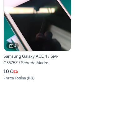
4
Samsung Galaxy ACE 4 / SM-
G357FZ / Scheda Madre
10 €
Fratta Todina
(
PG
)