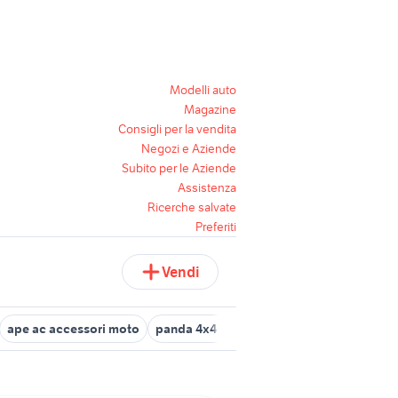
Modelli auto
Magazine
Consigli per la vendita
Negozi e Aziende
Subito per le Aziende
Assistenza
Ricerche salvate
Preferiti
Vendi
ape ac accessori moto
panda 4x4 auto Verona provincia
dacia