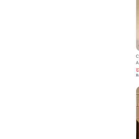
C
A
R