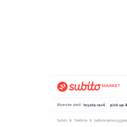
toyota rav4
pick up 
Ricerche
simili
Subito
Telefonia
batteria samsung gala