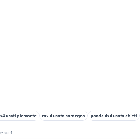
4x4 usati piemonte
rav 4 usato sardegna
panda 4x4 usata chieti
xy ace 4