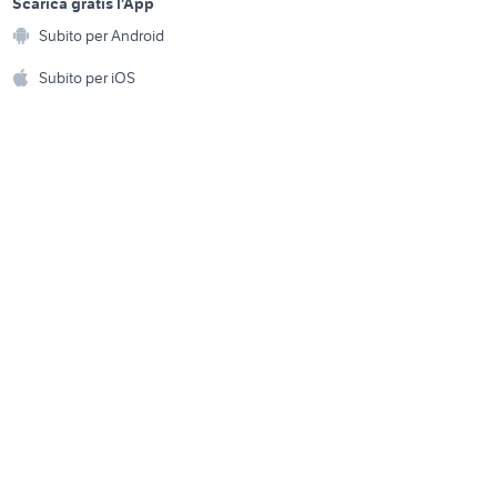
a
Scarica gratis l'App
Animali
smartphone convenienti
Subito per Android
ento e
iphone marzabotto
Accessori per animali
hi
Subito per iOS
Musica e Film
omestici
Libri e Riviste
e Fai da te
Strumenti Musicali
amento e
ri
Sports
 i bambini
Biciclette
Collezionismo