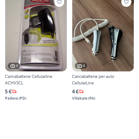
4
4
Caricabatterie Cellularline
Caricabatterie per auto
ACHV3CL
CellularLine
5 €
4 €
Padova
(
PD
)
Villabate
(
PA
)