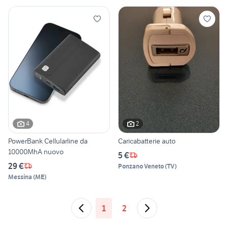
4
2
PowerBank Cellularline da
Caricabatterie auto
10000MhA nuovo
5 €
29 €
Ponzano Veneto
(
TV
)
Messina
(
ME
)
1
2