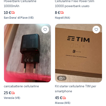
PowerBank Cellularline
Cellularline Free Power Slim
10000mAh
10000 powerbank usato
10 €
8 €
San Dona' di Piave
(
VE
)
Napoli
(
NA
)
5
caricabatterie cellularline
Kit starter cellularline TIM per
smartphone
25 €
45 €
Venezia
(
VE
)
Massa
(
MS
)