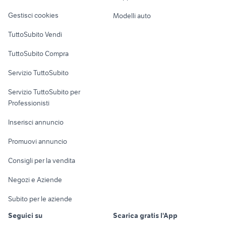
Veicoli commerciali
altro
Gestisci cookies
Modelli auto
Case vacanza
TuttoSubito Vendi
Uffici e Locali
TuttoSubito Compra
commerciali
Servizio TuttoSubito
elettronica
per la casa e la
sports e hobby
Servizio TuttoSubito per
persona
Informatica
Animali
Professionisti
Arredamento e
Console e
Accessori per
Casalinghi
Inserisci annuncio
Videogiochi
animali
Elettrodomestici
Promuovi annuncio
Audio/Video
Musica e Film
Giardino e Fai da te
Consigli per la vendita
Fotografia
Libri e Riviste
Abbigliamento e
Negozi e Aziende
Telefonia
Strumenti Musicali
Accessori
Subito per le aziende
Sports
Tutto per i bambini
Seguici su
Scarica gratis l'App
Biciclette