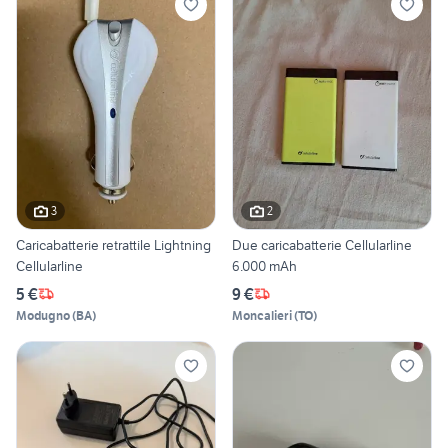
3
2
Caricabatterie retrattile Lightning
Due caricabatterie Cellularline
Cellularline
6.000 mAh
5 €
9 €
Modugno
(
BA
)
Moncalieri
(
TO
)