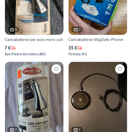
5
2
Caricabatterie per auto micro usb
Caricabatterie MagSafe iPhone
7 €
35 €
San Pietro Vernotico
(
BR
)
Firenze
(
FI
)
2
2