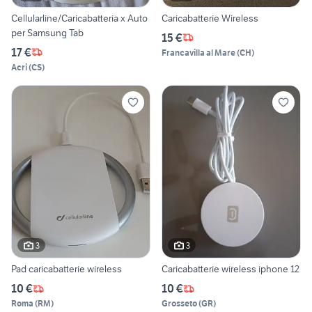
Cellularline/Caricabatteria x Auto
Caricabatterie Wireless
per Samsung Tab
15 €
17 €
Francavilla al Mare
(
CH
)
Acri
(
CS
)
3
3
Pad caricabatterie wireless
Caricabatterie wireless iphone 12
10 €
10 €
Roma
(
RM
)
Grosseto
(
GR
)