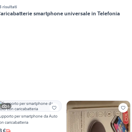
8 risultati
aricabatterie smartphone universale in Telefonia
6
upporto per smartphone da Auto
on caricabatteria
3 €