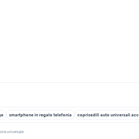
ge
smartphone in regalo telefonia
coprisedili auto universali ac
hone universale