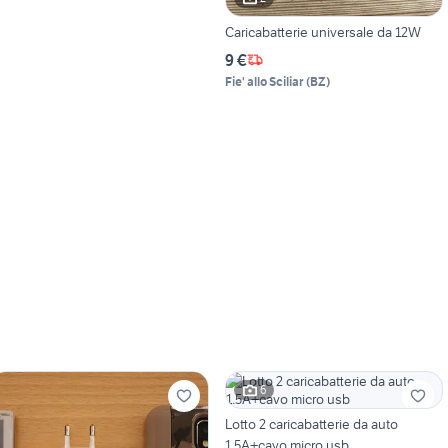
Caricabatterie universale da 12W
9 €
Fie' allo Sciliar
(
BZ
)
6
Lotto 2 caricabatterie da auto
1.5A+cavo micro usb