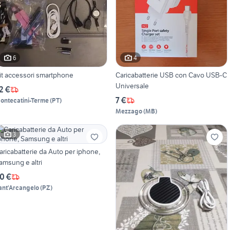
6
4
it accessori smartphone
Caricabatterie USB con Cavo USB-C
Universale
2 €
7 €
ontecatini-Terme
(
PT
)
Mezzago
(
MB
)
3
aricabatterie da Auto per iphone,
amsung e altri
0 €
ant'Arcangelo
(
PZ
)