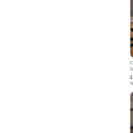
C
G
1
T