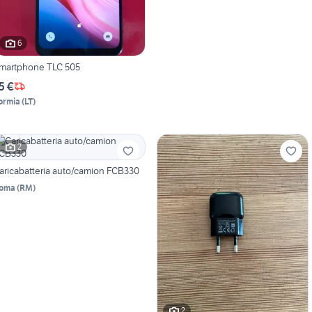
6
martphone TLC 505
5 €
ormia
(
LT
)
2
aricabatteria auto/camion FCB330
oma
(
RM
)
2