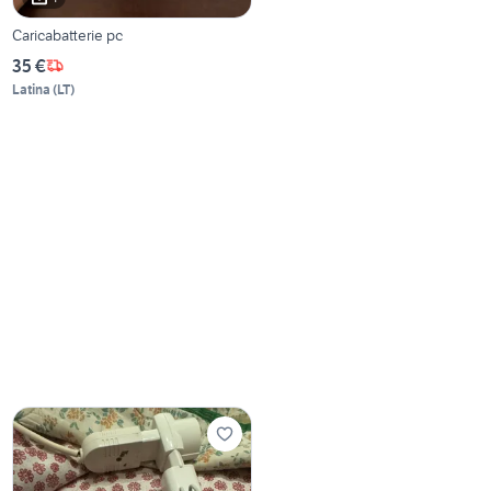
Caricabatterie pc
35 €
Latina
(
LT
)