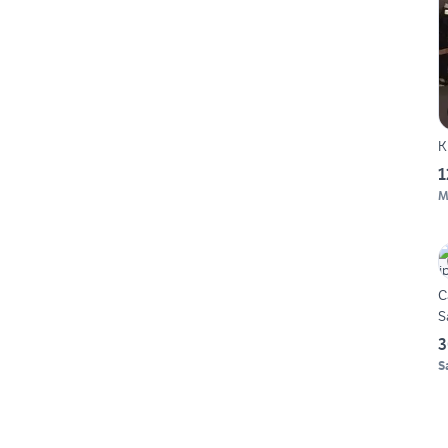
K
1
M
C
S
3
S