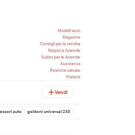
Modelli auto
Magazine
Consigli per la vendita
Negozi e Aziende
Subito per le Aziende
Assistenza
Ricerche salvate
Preferiti
Vendi
cessori auto
goldoni universal 230
smartphone huawei mate 10 p