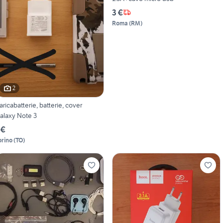
3 €
Roma
(
RM
)
2
aricabatterie, batterie, cover
alaxy Note 3
 €
orino
(
TO
)