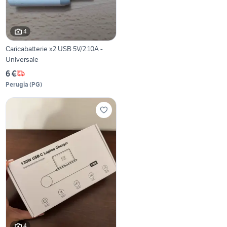
4
Caricabatterie x2 USB 5V/2.10A -
Universale
6 €
Perugia
(
PG
)
4