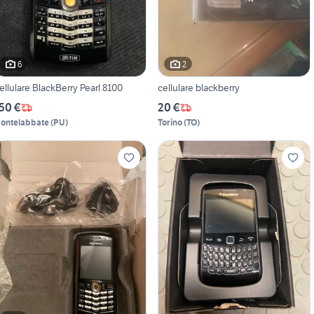
6
2
ellulare BlackBerry Pearl 8100
cellulare blackberry
50 €
20 €
ontelabbate
(
PU
)
Torino
(
TO
)