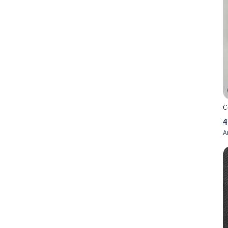
C
4
A