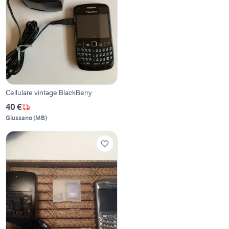
Cellulare vintage BlackBerry
40 €
Giussano
(
MB
)