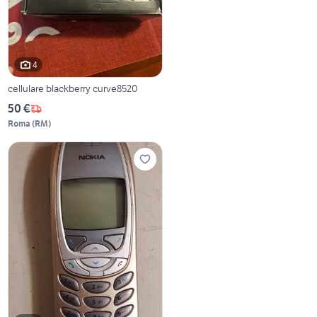
4
cellulare blackberry curve8520
50 €
Roma
(
RM
)