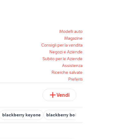
Modelli auto
Magazine
Consigli per la vendita
Negozi e Aziende
Subito per le Aziende
Assistenza
Ricerche salvate
Preferiti
Vendi
blackberry keyone
blackberry bold 9790
blackberry curve tel