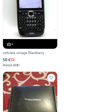
4
cellulare vintage Blackberry
50 €
Monza
(
MB
)