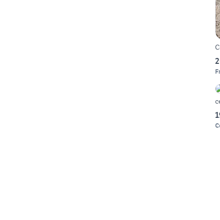
C
2
F
c
1
C