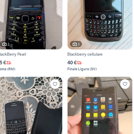
2
3
lackBerry Pearl
Blackberry cellulare
5 €
40 €
oma
(
RM
)
Finale Ligure
(
SV
)