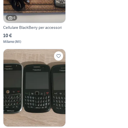
4
Cellulare BlackBerry per accessori
10 €
Milano
(
MI
)