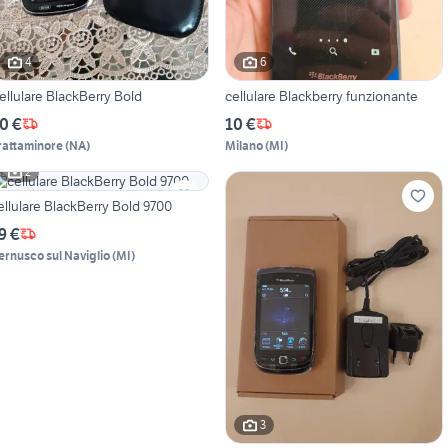
4
6
ellulare BlackBerry Bold
cellulare Blackberry funzionante
0 €
10 €
rattaminore
(
NA
)
Milano
(
MI
)
2
ellulare BlackBerry Bold 9700
9 €
ernusco sul Naviglio
(
MI
)
3