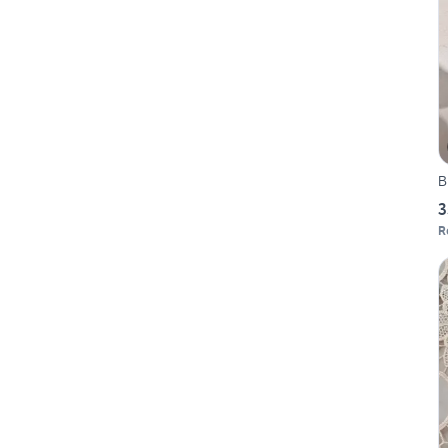
B
3
R