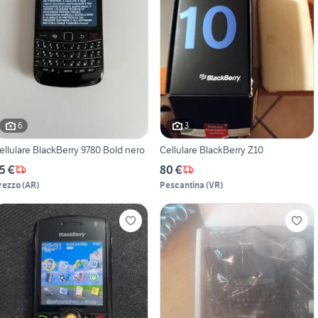
6
3
ellulare BlackBerry 9780 Bold nero
Cellulare BlackBerry Z10
5 €
80 €
rezzo
(
AR
)
Pescantina
(
VR
)