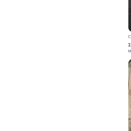
C
1
M