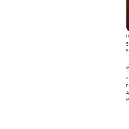
H
5
R
S
p
4
M