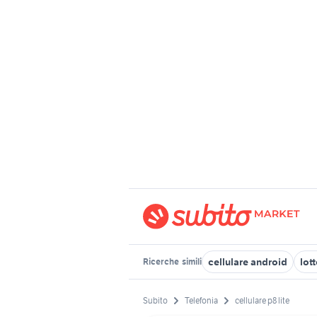
cellulare android
lott
Ricerche
simili
Subito
Telefonia
cellulare p8 lite