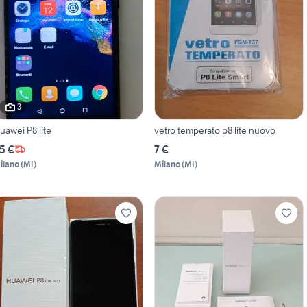
3
uawei P8 lite
vetro temperato p8 lite nuovo
5 €
7 €
ilano
(
MI
)
Milano
(
MI
)