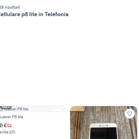
19 risultati
ellulare p8 lite in Telefonia
2
uawei P8 lite
0 €
prilia
(
LT
)