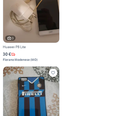
3
Huawei P8 Lite
30 €
Fiorano Modenese
(
MO
)