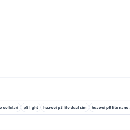
o cellulari
p8 light
huawei p8 lite dual sim
huawei p8 lite nano