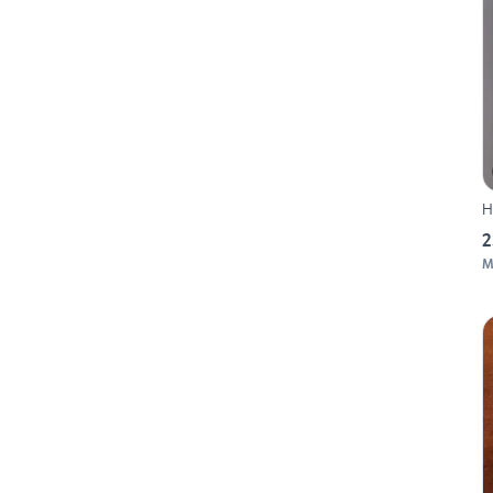
H
2
M