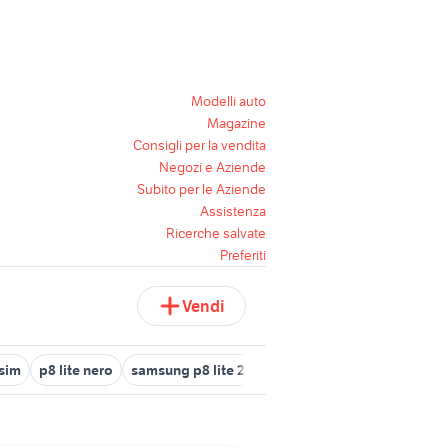
Modelli auto
Magazine
Consigli per la vendita
Negozi e Aziende
Subito per le Aziende
Assistenza
Ricerche salvate
Preferiti
Vendi
 sim
p8 lite nero
samsung p8 lite 2017
samsung p8 lite
huawei