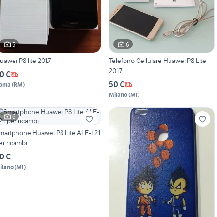
5
6
uawei P8 lite 2017
Telefono Cellulare Huawei P8 Lite
2017
0 €
50 €
oma
(
RM
)
Milano
(
MI
)
6
martphone Huawei P8 Lite ALE-L21
er ricambi
0 €
ilano
(
MI
)