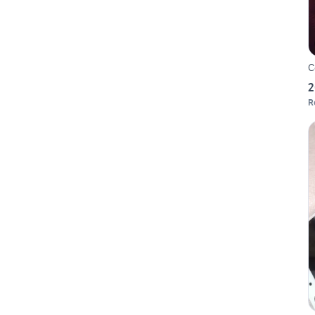
C
2
R