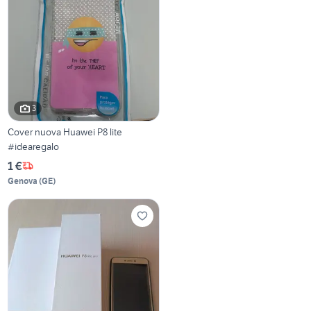
3
Cover nuova Huawei P8 lite
#idearegalo
1 €
Genova
(
GE
)