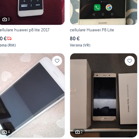
3
ellulare huawei p8 lite 2017
cellulare Huawei P8 Lite
0 €
80 €
oma
(
RM
)
Verona
(
VR
)
4
2