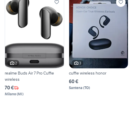
2
3
realme Buds Air 7 Pro Cuffie
cuffie wireless honor
wireless
60 €
70 €
Santena
(
TO
)
Milano
(
MI
)