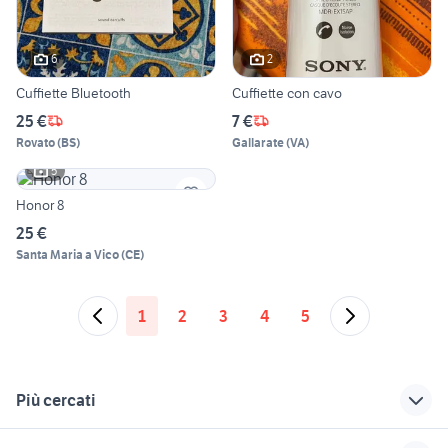
6
2
Cuffiette Bluetooth
Cuffiette con cavo
25 €
7 €
Rovato
(
BS
)
Gallarate
(
VA
)
5
Honor 8
25 €
Santa Maria a Vico
(
CE
)
1
2
3
4
5
Più cercati
Correlati
Richerche simili
Suggerimenti