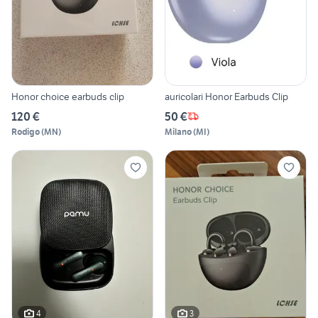
Honor choice earbuds clip
auricolari Honor Earbuds Clip
120 €
50 €
Rodigo
(
MN
)
Milano
(
MI
)
4
3