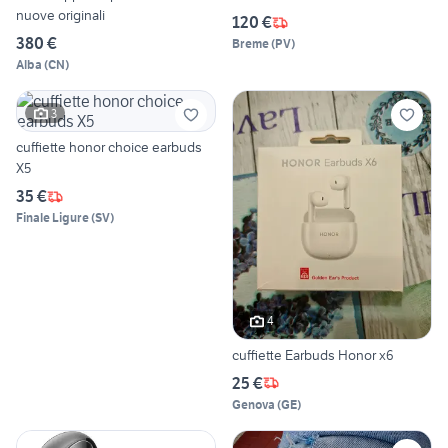
nuove originali
120 €
380 €
Breme
(
PV
)
Alba
(
CN
)
3
cuffiette honor choice earbuds
X5
35 €
Finale Ligure
(
SV
)
4
cuffiette Earbuds Honor x6
25 €
Genova
(
GE
)