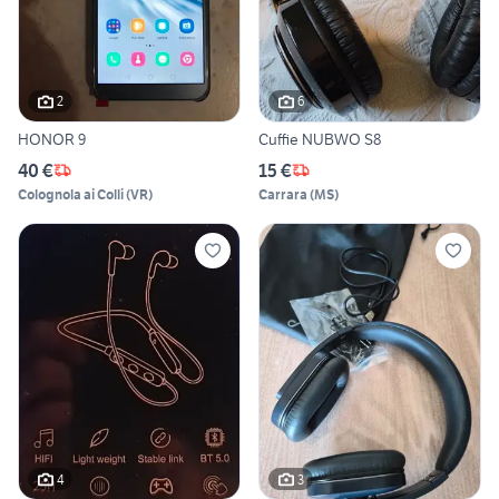
2
6
HONOR 9
Cuffie NUBWO S8
40 €
15 €
Colognola ai Colli
(
VR
)
Carrara
(
MS
)
4
3