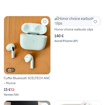
Honor choice earbuds cilps
140 €
Ascoli Piceno
(
AP
)
3
Cuffie Bluetooth SCELTECH ANC
– Nuove
15 €
Varese
(
VA
)