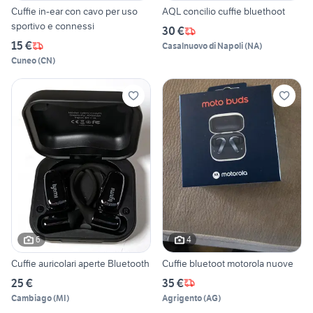
Cuffie in-ear con cavo per uso
AQL concilio cuffie bluethoot
sportivo e connessi
30 €
15 €
Casalnuovo di Napoli
(
NA
)
Cuneo
(
CN
)
6
4
Cuffie auricolari aperte Bluetooth
Cuffie bluetoot motorola nuove
25 €
35 €
Cambiago
(
MI
)
Agrigento
(
AG
)