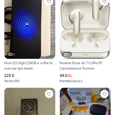
4
6
Moto E13 8gb/128GB e cuffie bt
Realme Buds Air 7 Cuffie BT
over ear tipo beats
Cancellazione Rumore
120 €
44 €
Torino
(
TO
)
Portoferraio
(
LI
)