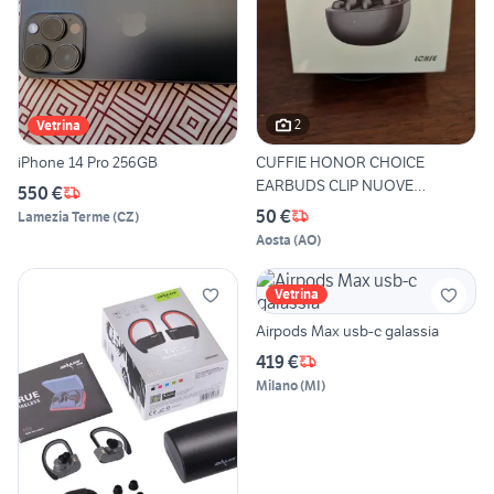
2
Vetrina
iPhone 14 Pro 256GB
CUFFIE HONOR CHOICE
EARBUDS CLIP NUOVE
550 €
SIGILLATE
50 €
Lamezia Terme
(
CZ
)
Aosta
(
AO
)
Vetrina
Airpods Max usb-c galassia
419 €
Milano
(
MI
)