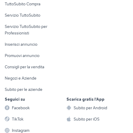
TuttoSubito Compra
commerciali
Servizio TuttoSubito
elettronica
per la casa e la
sports e hobby
Servizio TuttoSubito per
persona
Informatica
Animali
Professionisti
Arredamento e
Console e
Accessori per
Casalinghi
Inserisci annuncio
Videogiochi
animali
Elettrodomestici
Promuovi annuncio
Audio/Video
Musica e Film
Giardino e Fai da te
Consigli per la vendita
Fotografia
Libri e Riviste
Abbigliamento e
Negozi e Aziende
Telefonia
Strumenti Musicali
Accessori
Subito per le aziende
Sports
Tutto per i bambini
Seguici su
Scarica gratis l'App
Biciclette
Facebook
Subito per Android
Collezionismo
TikTok
Subito per iOS
Instagram