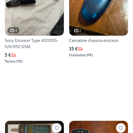
4
2
Sony Ericsson Type 4020035-
Caricatore d’epoca ericcson
S/N 9752 GSM
35 €
5 €
Frosinone
(
FR
)
Torino
(
TO
)