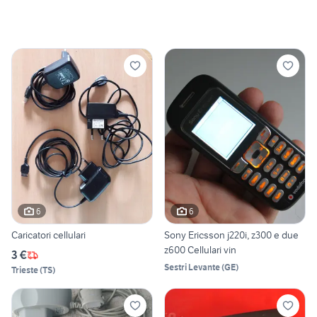
6
6
Caricatori cellulari
Sony Ericsson j220i, z300 e due
z600 Cellulari vin
3 €
Sestri Levante
(
GE
)
Trieste
(
TS
)