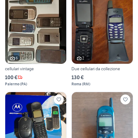
6
2
cellulari vintage
Due cellulari da collezione
100 €
130 €
Palermo
(
PA
)
Roma
(
RM
)