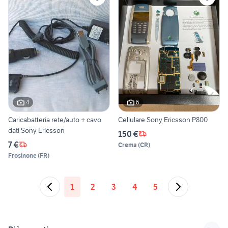
4
6
Caricabatteria rete/auto + cavo
Cellulare Sony Ericsson P800
dati Sony Ericsson
150 €
7 €
Crema
(
CR
)
Frosinone
(
FR
)
1
2
3
4
5