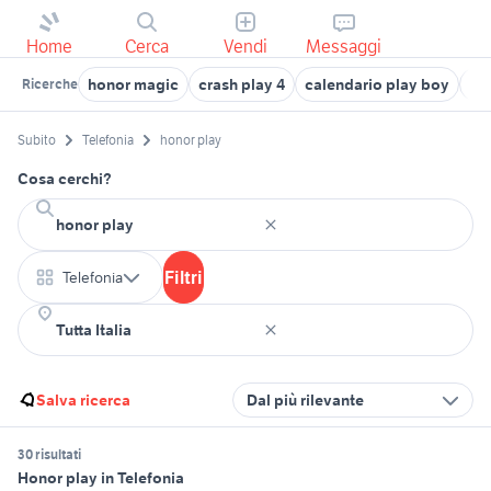
Home
Cerca
Vendi
Messaggi
honor magic
crash play 4
calendario play boy
hu
Ricerche
Subito
Telefonia
honor play
Cosa cerchi?
Filtri
Telefonia
Salva ricerca
Dal più rilevante
30 risultati
Honor play in Telefonia