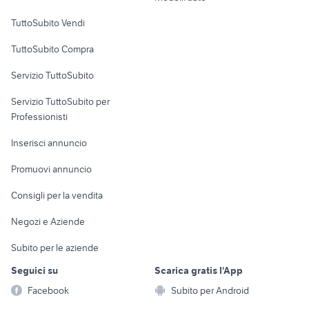
Case vacanza
TuttoSubito Vendi
Uffici e Locali
TuttoSubito Compra
commerciali
Servizio TuttoSubito
elettronica
per la casa e la
sports e hobby
Servizio TuttoSubito per
persona
Informatica
Animali
Professionisti
Arredamento e
Console e
Accessori per
Casalinghi
Inserisci annuncio
Videogiochi
animali
Elettrodomestici
Promuovi annuncio
Audio/Video
Musica e Film
Giardino e Fai da te
Consigli per la vendita
Fotografia
Libri e Riviste
Abbigliamento e
Negozi e Aziende
Telefonia
Strumenti Musicali
Accessori
Subito per le aziende
Sports
Tutto per i bambini
Seguici su
Scarica gratis l'App
Biciclette
Facebook
Subito per Android
Collezionismo