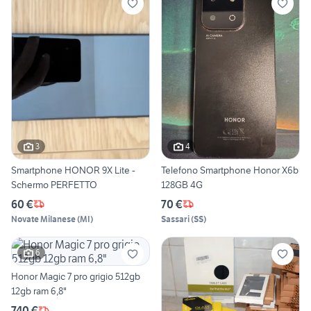
3
4
Smartphone HONOR 9X Lite -
Telefono Smartphone Honor X6b
Schermo PERFETTO
128GB 4G
60 €
70 €
Novate Milanese
(
MI
)
Sassari
(
SS
)
6
Honor Magic 7 pro grigio 512gb
12gb ram 6,8"
740 €