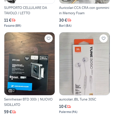
SUPPORTO CELLULARE DA
Auricolari CCA CRA con gommini
TAVOLO / LETTO
in Memory Foam
11 €
30 €
Fasano
(
BR
)
Bari
(
BA
)
2
Sennheiser BTD 300i | NUOVO
auricolari JBL Tune 305C
SIGILLATO
10 €
59 €
Palermo
(
PA
)