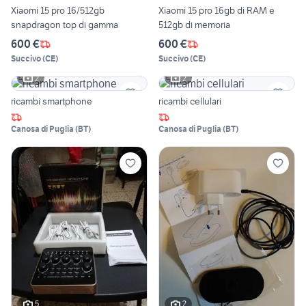
Xiaomi 15 pro 16/512gb
Xiaomi 15 pro 16gb di RAM e
snapdragon top di gamma
512gb di memoria
600 €
600 €
Succivo
(
CE
)
Succivo
(
CE
)
2
2
ricambi smartphone
ricambi cellulari
Canosa di Puglia
(
BT
)
Canosa di Puglia
(
BT
)
5
2