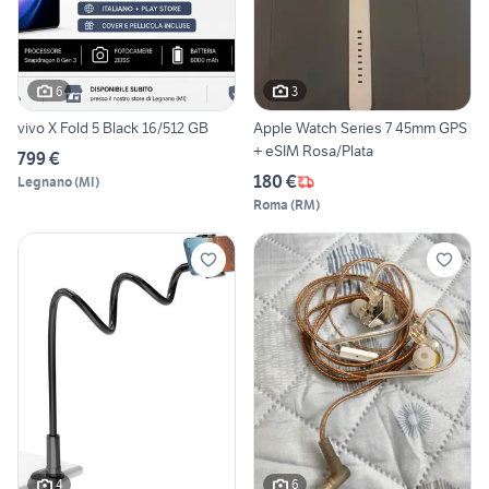
6
3
vivo X Fold 5 Black 16/512 GB
Apple Watch Series 7 45mm GPS
+ eSIM Rosa/Plata
799 €
180 €
Legnano
(
MI
)
Roma
(
RM
)
4
6