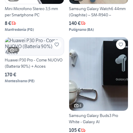
Mini Microfono Stereo 3,5 mm
Samsung Galaxy Watch6 44mm
per Smartphone PC
(Graphite) – SM-R940 –
8 €
140 €
Manfredonia
(
FG
)
Putignano
(
BA
)
6
Huawei P30 Pro - Come NUOVO
(Batteria 90%) + Acces
170 €
Montesilvano
(
PE
)
4
Samsung Galaxy Buds3 Pro
White - Galaxy AI
105 €