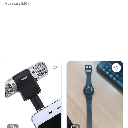
Macerata
(
MC
)
5
6