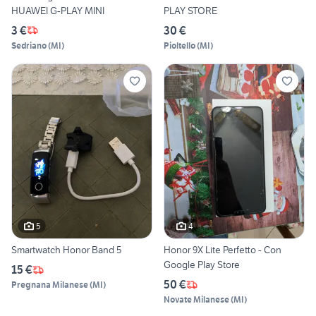
HUAWEI G-PLAY MINI
PLAY STORE
3 €
30 €
Sedriano
(
MI
)
Pioltello
(
MI
)
5
4
Smartwatch Honor Band 5
Honor 9X Lite Perfetto - Con
Google Play Store
15 €
50 €
Pregnana Milanese
(
MI
)
Novate Milanese
(
MI
)