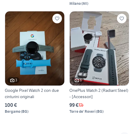
Milano
(
MI
)
3
6
Google Pixel Watch 2 con due
OnePlus Watch 2 (Radiant Steel)
cinturini originali
- [Accessori]
100 €
99 €
Bergamo
(
BG
)
Torre de' Roveri
(
BG
)