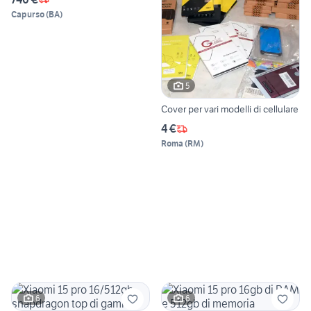
Capurso
(
BA
)
5
Cover per vari modelli di cellulare
4 €
Roma
(
RM
)
6
6