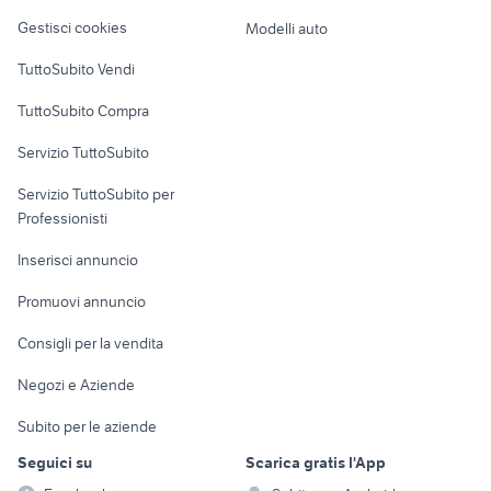
Veicoli commerciali
altro
Gestisci cookies
Modelli auto
Case vacanza
TuttoSubito Vendi
Uffici e Locali
TuttoSubito Compra
commerciali
Servizio TuttoSubito
elettronica
per la casa e la
sports e hobby
Servizio TuttoSubito per
persona
Informatica
Animali
Professionisti
Arredamento e
Console e
Accessori per
Casalinghi
Inserisci annuncio
Videogiochi
animali
Elettrodomestici
Promuovi annuncio
Audio/Video
Musica e Film
Giardino e Fai da te
Consigli per la vendita
Fotografia
Libri e Riviste
Abbigliamento e
Negozi e Aziende
Telefonia
Strumenti Musicali
Accessori
Subito per le aziende
Sports
Tutto per i bambini
Seguici su
Scarica gratis l'App
Biciclette