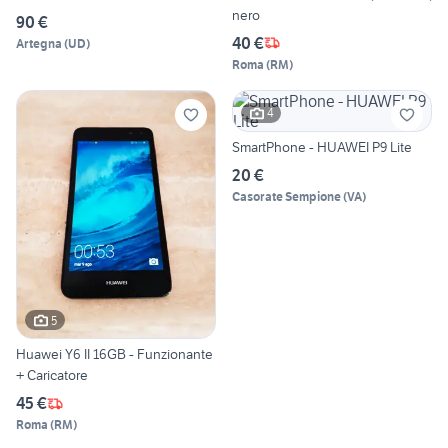
nero
90 €
40 €
Artegna
(
UD
)
Roma
(
RM
)
4
SmartPhone - HUAWEI P9 Lite
20 €
Casorate Sempione
(
VA
)
5
Huawei Y6 II 16GB - Funzionante
+ Caricatore
45 €
Roma
(
RM
)