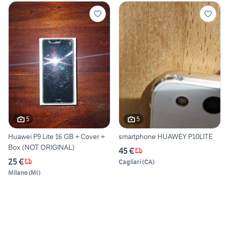
5
5
Huawei P9 Lite 16 GB + Cover +
smartphone HUAWEY P10LITE
Box (NOT ORIGINAL)
45 €
25 €
Cagliari
(
CA
)
Milano
(
MI
)