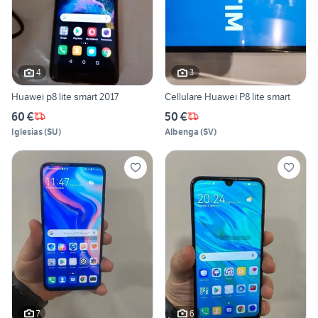
4
3
Huawei p8 lite smart 2017
Cellulare Huawei P8 lite smart
60 €
50 €
Iglesias
(
SU
)
Albenga
(
SV
)
7
6