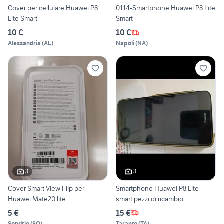
Cover per cellulare Huawei P8
0114-Smartphone Huawei P8 Lite
Lite Smart
Smart
10 €
10 €
Alessandria
(
AL
)
Napoli
(
NA
)
3
3
Cover Smart View Flip per
Smartphone Huawei P8 Lite
Huawei Mate20 lite
smart pezzi di ricambio
5 €
15 €
Sondrio
(
SO
)
Taranto
(
TA
)