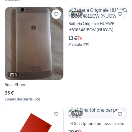
3
Batteria Originale HUAWEI
HB366481ECW (NUOVA)
13 €
Marsala
(
TP
)
3
SmartPhone
35 €
Lonato del Garda
(
BS
)
3
n4 Smartphone per pezzi o altro
20 €