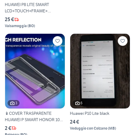
HUAWEI P8 LITE SMART
LCD+TOUCH+FRAME+
BATTERIA (2)
25 €
Valsamoggia
(
BO
)
3
6
📱COVER TRASPARENTE
Huawei P10 Lite black
HUAWEI P SMART HONOR 10
24 €
LITE
2 €
Veduggio con Colzano
(
MB
)
Bologna
(
BO
)