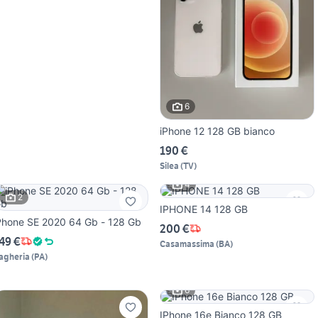
6
iPhone 12 128 GB bianco
190 €
Silea
(
TV
)
4
2
IPHONE 14 128 GB
Phone SE 2020 64 Gb - 128 Gb
200 €
49 €
Casamassima
(
BA
)
agheria
(
PA
)
6
IPhone 16e Bianco 128 GB