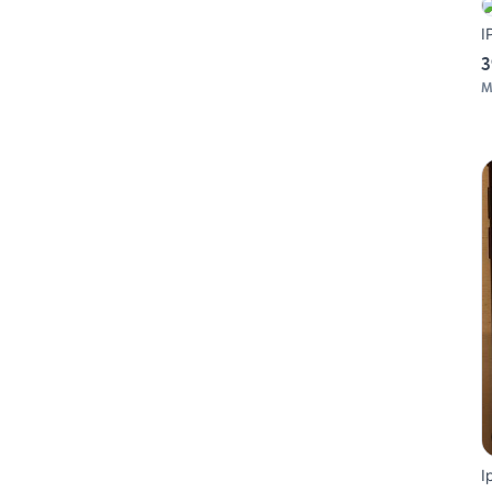
I
3
M
I