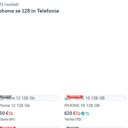
71 risultati
phone se 128 in Telefonia
6
Vetrina
Phone 12 128 Gb
IPHONE 16 128 GB
50 €
620 €
ilano
(
MI
)
Torino
(
TO
)
6
Vetrina