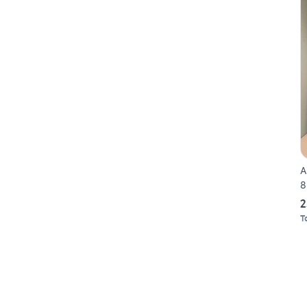
A
8
2
T