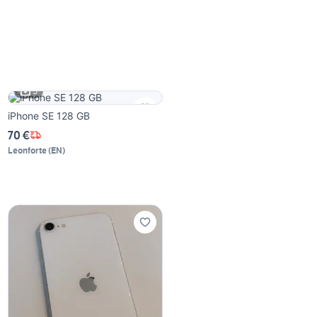
5
iPhone SE 128 GB
70 €
Leonforte
(
EN
)