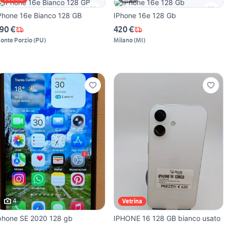
Phone 16e Bianco 128 GB
IPhone 16e 128 Gb
90 €
420 €
onte Porzio
(
PU
)
Milano
(
MI
)
4
Vetrina
phone SE 2020 128 gb
IPHONE 16 128 GB bianco usato