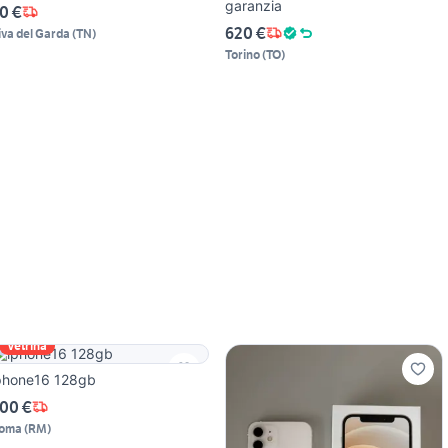
garanzia
0 €
620 €
iva del Garda
(
TN
)
Torino
(
TO
)
Vetrina
phone16 128gb
00 €
oma
(
RM
)