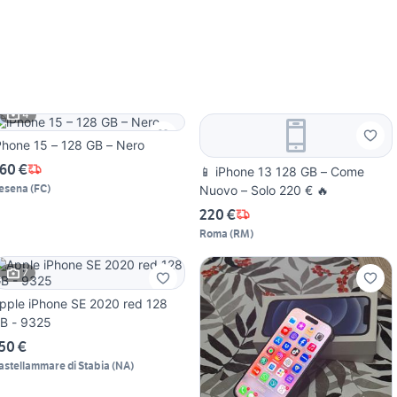
4
Phone 15 – 128 GB – Nero
60 €
📱 iPhone 13 128 GB – Come
esena
(
FC
)
Nuovo – Solo 220 € 🔥
220 €
Roma
(
RM
)
7
pple iPhone SE 2020 red 128
B - 9325
50 €
astellammare di Stabia
(
NA
)