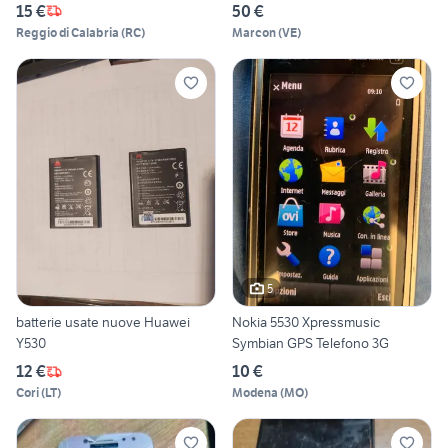
15 €
50 €
Reggio di Calabria
(
RC
)
Marcon
(
VE
)
5
batterie usate nuove Huawei
Nokia 5530 Xpressmusic
Y530
Symbian GPS Telefono 3G
12 €
10 €
Cori
(
LT
)
Modena
(
MO
)