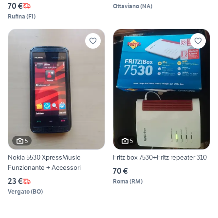
70 €
Ottaviano
(
NA
)
Rufina
(
FI
)
5
5
Nokia 5530 XpressMusic
Fritz box 7530+Fritz repeater 310
Funzionante + Accessori
70 €
23 €
Roma
(
RM
)
Vergato
(
BO
)