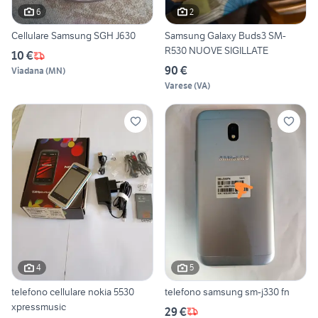
6
2
Cellulare Samsung SGH J630
Samsung Galaxy Buds3 SM-
R530 NUOVE SIGILLATE
10 €
90 €
Viadana
(
MN
)
Varese
(
VA
)
4
5
telefono cellulare nokia 5530
telefono samsung sm-j330 fn
xpressmusic
29 €