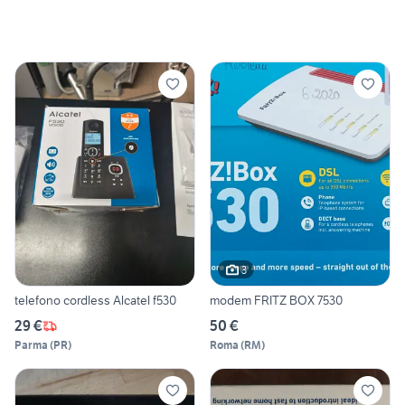
3
telefono cordless Alcatel f530
modem FRITZ BOX 7530
29 €
50 €
Parma
(
PR
)
Roma
(
RM
)