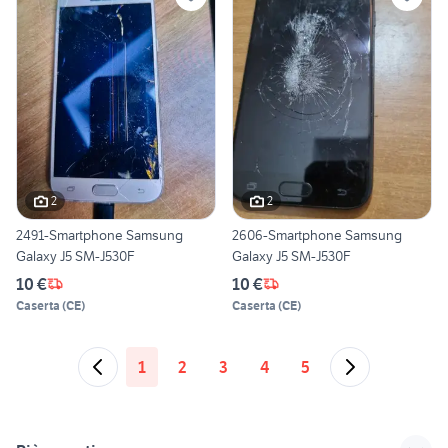
2
2
2491-Smartphone Samsung
2606-Smartphone Samsung
Galaxy J5 SM-J530F
Galaxy J5 SM-J530F
10 €
10 €
Caserta
(
CE
)
Caserta
(
CE
)
1
2
3
4
5