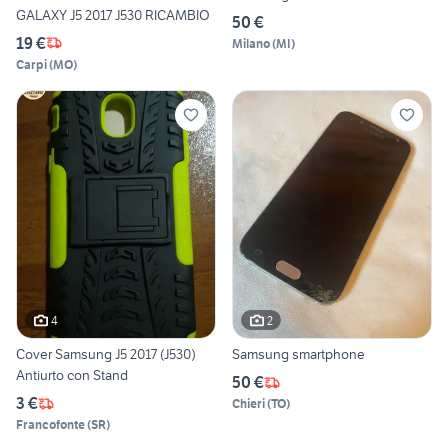
GALAXY J5 2017 J530 RICAMBIO
50 €
19 €
Milano
(
MI
)
Carpi
(
MO
)
4
2
Cover Samsung J5 2017 (J530)
Samsung smartphone
Antiurto con Stand
50 €
3 €
Chieri
(
TO
)
Francofonte
(
SR
)