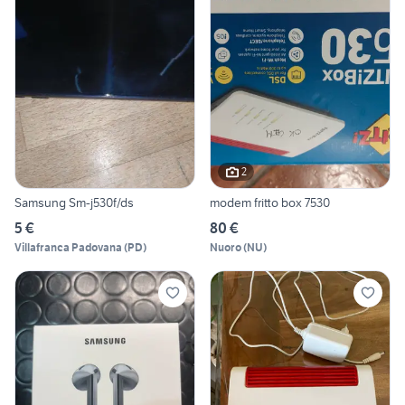
2
Samsung Sm-j530f/ds
modem fritto box 7530
5 €
80 €
Villafranca Padovana
(
PD
)
Nuoro
(
NU
)