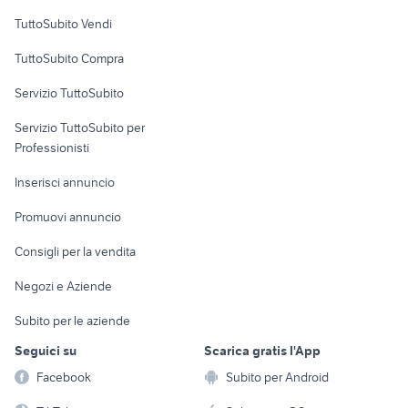
Case vacanza
TuttoSubito Vendi
Uffici e Locali
TuttoSubito Compra
commerciali
Servizio TuttoSubito
elettronica
per la casa e la
sports e hobby
Servizio TuttoSubito per
persona
Informatica
Animali
Professionisti
Arredamento e
Console e
Accessori per
Casalinghi
Inserisci annuncio
Videogiochi
animali
Elettrodomestici
Promuovi annuncio
Audio/Video
Musica e Film
Giardino e Fai da te
Consigli per la vendita
Fotografia
Libri e Riviste
Abbigliamento e
Negozi e Aziende
Telefonia
Strumenti Musicali
Accessori
Subito per le aziende
Sports
Tutto per i bambini
Seguici su
Scarica gratis l'App
Biciclette
Facebook
Subito per Android
Collezionismo