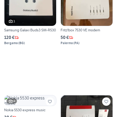
3
Samsung Galaxi Buds3 SM-R530
Fritz!box 7530 VE modem
120 €
50 €
Bergamo
(
BG
)
Palermo
(
PA
)
4
Nokia 5530 express music