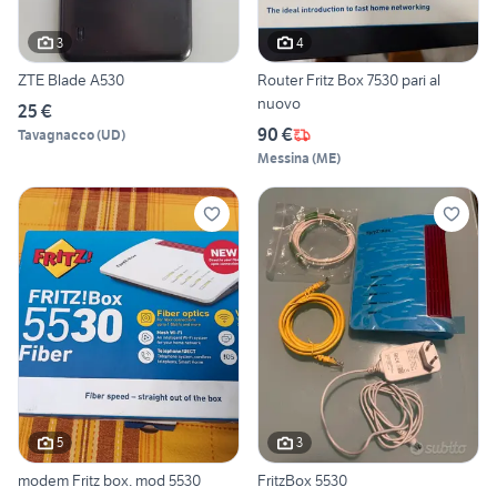
3
4
ZTE Blade A530
Router Fritz Box 7530 pari al
nuovo
25 €
90 €
Tavagnacco
(
UD
)
Messina
(
ME
)
5
3
modem Fritz box. mod 5530
FritzBox 5530