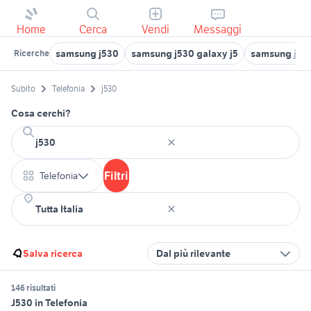
Home
Cerca
Vendi
Messaggi
samsung j530
samsung j530 galaxy j5
samsung j53
Ricerche
Subito
Telefonia
j530
Cosa cerchi?
Filtri
Telefonia
Salva ricerca
Dal più rilevante
146 risultati
J530 in Telefonia