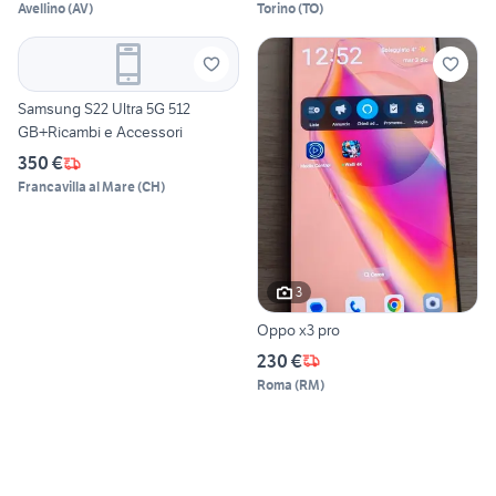
Avellino
(
AV
)
Torino
(
TO
)
Samsung S22 Ultra 5G 512
GB+Ricambi e Accessori
350 €
Francavilla al Mare
(
CH
)
3
Oppo x3 pro
230 €
Roma
(
RM
)