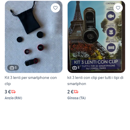
6
4
Kit 3 lenti per smartphone con
kit 3 lenti con clip per tutti i tipi di
clip
smartphon
3 €
2 €
Anzio
(
RM
)
Ginosa
(
TA
)