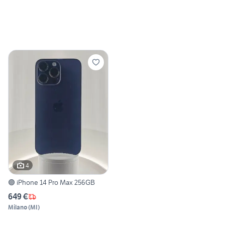
4
🟣 iPhone 14 Pro Max 256GB
649 €
Milano
(
MI
)