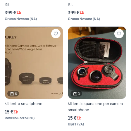
Kit
Kit
399 €
399 €
Grumo Nevano
(
NA
)
Grumo Nevano
(
NA
)
6
3
kit lenti x smartphone
kit lenti espansione per camera
smartphone
15 €
15 €
Rovello Porro
(
CO
)
Ispra
(
VA
)