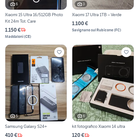
6
3
Xiaomi 15 Ultra 16/512GB Photo
Xiaomi 17 Ultra 1TB – Verde
Kit 24m Tot. Care
1.100 €
1.150 €
Savignano sul Rubicone
(
FC
)
Maddaloni
(
CE
)
5
6
Samsung Galaxy S24+
kit fotografico Xiaomi 14 ultra
410 €
120 €