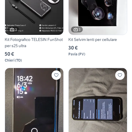
3
3
Kit Fotografico TELESIN FunShot
Kit Selvim lenti per cellulare
per s25 ultra
30 €
50 €
Pavia
(
PV
)
Chieri
(
TO
)