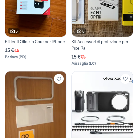
5
6
Kit lenti Olloclip Core per iPhone
Kit Accessori di protezione per
Pixel 7a
15 €
15 €
Padova
(
PD
)
Missaglia
(
LC
)