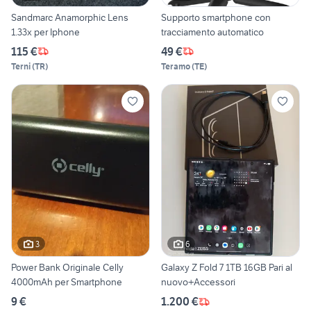
Sandmarc Anamorphic Lens
Supporto smartphone con
1.33x per Iphone
tracciamento automatico
115 €
49 €
Terni
(
TR
)
Teramo
(
TE
)
3
6
Power Bank Originale Celly
Galaxy Z Fold 7 1TB 16GB Pari al
4000mAh per Smartphone
nuovo+Accessori
9 €
1.200 €